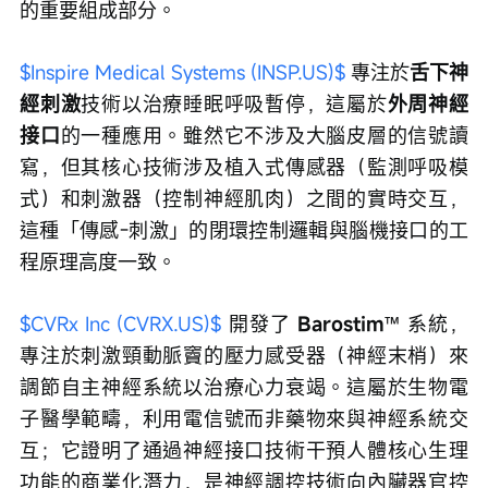
的重要組成部分。
$Inspire Medical Systems (INSP.US)$
 專注於
舌下神
經刺激
技術以治療睡眠呼吸暫停，這屬於
外周神經
接口
的一種應用。雖然它不涉及大腦皮層的信號讀
寫，但其核心技術涉及植入式傳感器（監測呼吸模
式）和刺激器（控制神經肌肉）之間的實時交互，
這種「傳感-刺激」的閉環控制邏輯與腦機接口的工
程原理高度一致。
$CVRx Inc (CVRX.US)$
 開發了 
Barostim
™️ 系統，
專注於刺激頸動脈竇的壓力感受器（神經末梢）來
調節自主神經系統以治療心力衰竭。這屬於生物電
子醫學範疇，利用電信號而非藥物來與神經系統交
互；它證明了通過神經接口技術干預人體核心生理
功能的商業化潛力，是神經調控技術向內臟器官控