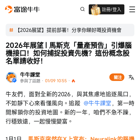
註冊/登入
新客限時
高達過千蚊獎賞
【2026展望】提前部署！分享你睇好嘅投資機會
2026年展望 | 馬斯克「量產預告」引爆腦
機接口！如何捕捉投資先機？這份概念股
名單請收好！
牛牛課堂
關注
參與了話題
 · 
01/09 10:55
 · 
牛友們，面對全新的2026，與其焦慮地追逐風口，
不如靜下心來看懂風向。追蹤  
@牛牛課堂
，第一時
間解鎖你的投資地圖。新的一年，咱們不急不躁，
行穩致遠，一起慢慢變富。
1月1日，
馬斯克突然在X上宣布：Neuralink的腦機