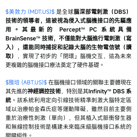
$美敦力 (MDT.US)$
 是全球
腦深部電刺激（DBS）
技術的領導者，這被視為侵入式腦機接口的先驅應
用。其最新的 Percept
™️
 PC 系統具備 
BrainSense
™️
 技術，不僅能對大腦進行電刺激（寫
入），還能同時捕捉和記錄大腦的生物電信號（讀
取）
，實現了初步的「閉環」腦機交互，這為未來
更複雜的腦機接口療法奠定了硬件基礎。
$雅培 (ABT.US)$
 在腦機接口領域的關聯主要體現在
其先進的
神經調控技術
，特別是其
Infinity
™️
 DBS 系
統
。該系統利用定向引線技術精準刺激大腦特定區
域以治療帕金森氏症等運動障礙，雖然目前主要側
重於治療性刺激（單向），但其植入式脈衝發生器
和無線控制技術是構建未來臨床級腦機接口系統的
關鍵組件。