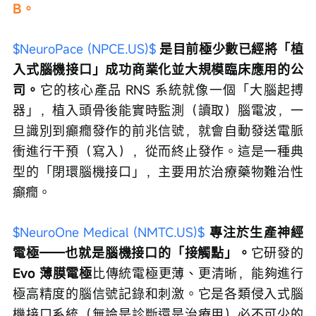
B。
$NeuroPace (NPCE.US)$
是目前極少數已經將「植
入式腦機接口」成功商業化並大規模臨床應用的公
司。
它的核心產品 RNS 系統就像一個「大腦起搏
器」，植入頭骨後能實時監測（讀取）腦電波，一
旦識別到癲癇發作的前兆信號，就會自動發送電脈
衝進行干預（寫入），從而終止發作。這是一種典
型的「閉環腦機接口」，主要用於治療藥物難治性
癲癇。
$NeuroOne Medical (NMTC.US)$
專注於生產神經
電極——也就是腦機接口的「接觸點」。
它研發的
Evo 薄膜電極
比傳統電極更薄、更清晰，能夠進行
極高精度的腦信號記錄和刺激。它是各類侵入式腦
機接口系統（無論是診斷還是治療用）必不可少的