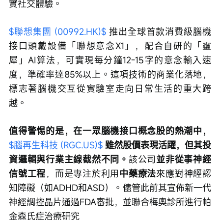
實社交體驗。
$聯想集團 (00992.HK)$
 推出全球首款消費級腦機
接口頭戴設備「聯想意念X1」，配合自研的「靈
犀」AI算法，可實現每分鐘12-15字的意念輸入速
度，準確率達85%以上。這項技術的商業化落地，
標志著腦機交互從實驗室走向日常生活的重大跨
越。
值得警惕的是，在一眾腦機接口概念股的熱潮中， 
$腦再生科技 (RGC.US)$
雖然股價表現活躍，但其投
資邏輯與行業主線截然不同。
該公司
並非從事神經
信號工程
，而是專注於利用
中藥療法
來應對神經認
知障礙（如ADHD和ASD）。儘管此前其宣佈新一代
神經調控晶片通過FDA審批，並聯合梅奧診所進行帕
金森氏症治療研究