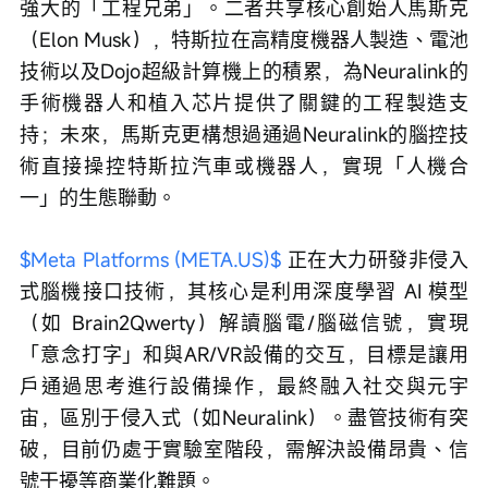
強大的「工程兄弟」。二者共享核心創始人馬斯克
（Elon Musk），特斯拉在高精度機器人製造、電池
技術以及Dojo超級計算機上的積累，為Neuralink的
手術機器人和植入芯片提供了關鍵的工程製造支
持；未來，馬斯克更構想過通過Neuralink的腦控技
術直接操控特斯拉汽車或機器人，實現「人機合
一」的生態聯動。
$Meta Platforms (META.US)$
 正在大力研發非侵入
式腦機接口技術，其核心是利用深度學習 AI 模型
（如 Brain2Qwerty）解讀腦電/腦磁信號，實現
「意念打字」和與AR/VR設備的交互，目標是讓用
戶通過思考進行設備操作，最終融入社交與元宇
宙，區別于侵入式（如Neuralink）。盡管技術有突
破，目前仍處于實驗室階段，需解決設備昂貴、信
號干擾等商業化難題。 