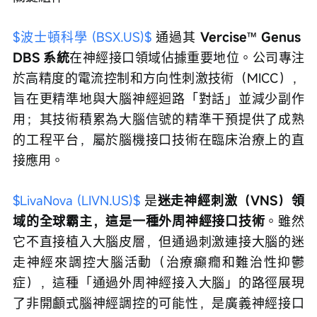
$波士頓科學 (BSX.US)$
 通過其 
Vercise
™️
 Genus 
DBS 系統
在神經接口領域佔據重要地位。公司專注
於高精度的電流控制和方向性刺激技術（MICC），
旨在更精準地與大腦神經迴路「對話」並減少副作
用；其技術積累為大腦信號的精準干預提供了成熟
的工程平台，屬於腦機接口技術在臨床治療上的直
接應用。
$LivaNova (LIVN.US)$
 是
迷走神經刺激（VNS）領
域的全球霸主，這是一種外周神經接口技術
。雖然
它不直接植入大腦皮層，但通過刺激連接大腦的迷
走神經來調控大腦活動（治療癲癇和難治性抑鬱
症），這種「通過外周神經接入大腦」的路徑展現
了非開顱式腦神經調控的可能性，是廣義神經接口