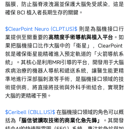
腦膜，防止腦脊液洩漏並保護大腦免受感染，這是
確保 BCI 植入者長期生存的關鍵。
$ClearPoint Neuro (CLPT.US)$
 則是為腦機接口行
業提供至關重要的
高精度手術導航與植入平台
。如
果把腦機接口比作大腦中的「衛星」，ClearPoint 
就是確保衛星能精確進入預定軌道的「火箭導航系
統」。其核心是利用MRI引導的平台，開發用于大腦
疾病治療的機器人導航和遞送系統，讓醫生能更精
準地進行深部腦刺激等手術，是腦機接口領域的技
術提供商，將直接將技術與外科手術結合，實現對
大腦的更精確干預。
$Ceribell (CBLL.US)$
 在腦機接口領域的角色可以概
括為
「腦信號讀取技術的商業化急先鋒」
。其開發
結合AI的快速腦電圖（EEG）系統，專注於急診與加