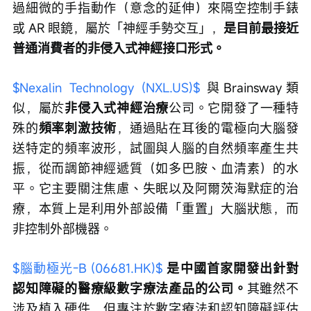
過細微的手指動作（意念的延伸）來隔空控制手錶
或 AR 眼鏡，屬於「神經手勢交互」，
是目前最接近
普通消費者的非侵入式神經接口形式。
$Nexalin Technology (NXL.US)$
 與Brainsway類
似，屬於
非侵入式神經治療
公司。它開發了一種特
殊的
頻率刺激技術
，通過貼在耳後的電極向大腦發
送特定的頻率波形，試圖與人腦的自然頻率產生共
振，從而調節神經遞質（如多巴胺、血清素）的水
平。它主要關注焦慮、失眠以及阿爾茨海默症的治
療，本質上是利用外部設備「重置」大腦狀態，而
非控制外部機器。
$腦動極光-B (06681.HK)$
是中國首家開發出針對
認知障礙的醫療級數字療法產品的公司。
其雖然不
涉及植入硬件，但專注於數字療法和認知障礙評估