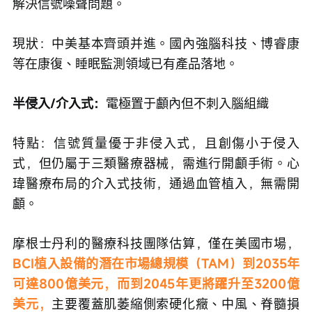
解決信號噪聲問題。
現狀：中美基本齊頭并進。國內強腦科技、博睿康
等在康復、睡眠監測領域已有產品落地。
半侵入/介入式：
電極置于顱內但不刺入腦組織
特點：信號質量優于非侵入式，且創傷小于侵入
式，但仍屬于三類醫療器械，需進行開顱手術。心
瑋醫療布局的介入式技術，通過血管植入，無需開
顱。
摩根士丹利的醫療科技團隊估算，僅在美國市場，
BCI植入設備的潛在市場總規模（TAM）到2035年
可達800億美元，而到2045年更將躍升至3200億
美元，
主要覆蓋肌萎縮側索硬化癥、中風、脊髓損