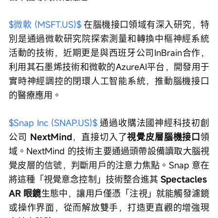
$微軟 (MSFT.US)$
 在腦機接口領域有深入研究，特
別是通過微軟研究院探索測量和轉換中樞神經系統
活動的技術，近期更是與西班牙公司InBrain合作，
利用其石墨烯技術和微軟的AzureAI平台，開發用于
實時神經調控的閉環人工智能系統，推動腦機接口
的醫療應用。
$Snap Inc (SNAP.US)$
 通過收購法國神經科技初創
公司 
NextMind
，直接切入了
視覺皮層腦機接口
領
域。NextMind 的技術主要通過頭帶設備讀取大腦視
覺皮層的信號，判斷用戶的注意力焦點。Snap 意在
將這種「視覺意念控制」技術整合進其 
Spectacles 
AR 眼鏡
生態中，讓用戶僅憑「注視」就能觸發濾鏡
或操作界面，從而解放雙手，打造更直觀的增強現