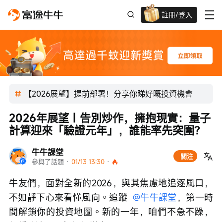
註冊/登入
迎新驚喜賞 股票/BTC等任你揀!
【2026展望】提前部署！分享你睇好嘅投資機會
2026年展望｜告別炒作，擁抱現實：量子
計算迎來「驗證元年」，誰能率先突圍？
牛牛課堂
關注
參與了話題
 · 
01/13 13:30
 · 
牛友們，面對全新的2026，與其焦慮地追逐風口，
不如靜下心來看懂風向。追蹤  
@牛牛課堂
，第一時
間解鎖你的投資地圖。新的一年，咱們不急不躁，