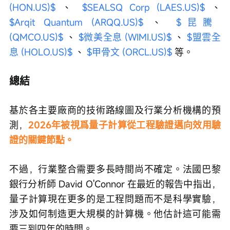
(HON.US)$
 、 
$SEALSQ Corp (LAES.US)$
 、 
$Arqit Quantum (ARQQ.US)$
 、 
$昆騰 
(QMCO.US)$
 、 
$微美全息 (WIMI.US)$
 、 
$盟雲全
息 (HOLO.US)$
 、 
$甲骨文 (ORCL.US)$
 等。
總結
基於各主要廠商的技術路線圖及行業分析機構的預
測，
2026年被視爲量子計算從工程驗證邁向效用驗
證的關鍵節點。
不過，行業整合需要多長時間尚不確定。法國巴黎
銀行分析師 David O'Connor 在最近的報告中指出，
量子計算現在更多的是工程問題而不是科學實驗，
涉及如何制造更大規模的計算機。他估計這可能需
要三到四年的時間。