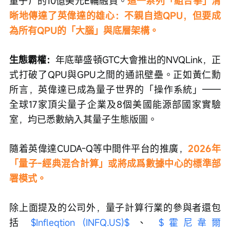
量子）的10億美元E輪融資。
這一系列「組合拳」清
晰地傳達了英偉達的雄心：不親自造QPU，但要成
為所有QPU的「大腦」與底層架構。
生態霸權：
年底華盛頓GTC大會推出的NVQLink，正
式打破了QPU與GPU之間的通訊壁壘。正如黃仁勳
所言，英偉達已成為量子世界的「操作系統」——
全球17家頂尖量子企業及8個美國能源部國家實驗
室，均已悉數納入其量子生態版圖。
隨着英偉達CUDA-Q等中間件平台的推廣，
2026年
「量子-經典混合計算」或將成爲數據中心的標準部
署模式。
除上面提及的公司外，量子計算行業的參與者還包
括 
$Infleqtion (INFQ.US)$
 、 
$霍尼韋爾 