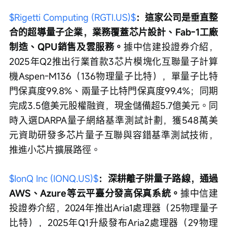
$Rigetti Computing (RGTI.US)$
：這家公司是垂直整
合的超導量子企業，業務覆蓋芯片設計、Fab-1工廠
制造、QPU銷售及雲服務。
據中信建投證券介紹，
2025年Q2推出行業首款3芯片模塊化互聯量子計算
機Aspen-M136（136物理量子比特），單量子比特
門保真度99.8%、兩量子比特門保真度99.4%；同期
完成3.5億美元股權融資，現金儲備超5.7億美元。同
時入選DARPA量子網絡基準測試計劃，獲548萬美
元資助研發多芯片量子互聯與容錯基準測試技術，
推進小芯片擴展路徑。
$IonQ Inc (IONQ.US)$
：深耕離子阱量子路線，通過
AWS、Azure等云平臺分發高保真系統。
據中信建
投證券介紹，2024年推出Aria1處理器（25物理量子
比特），2025年Q1升級發布Aria2處理器（29物理