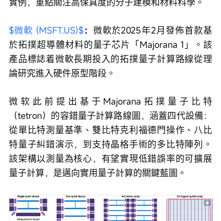
實例，重點關注高保真度的分子建模和材料科學。
$微軟 (MSFT.US)$
：
微軟於2025年2月發佈首款基
於拓撲超導體材料的量子芯片「Majorana 1」。該
產品標誌着微軟長期投入的拓撲量子計算路線從理
論研究進入硬件原型階段。
微软此前提出基于Majorana拓撲量子比特
（tetron）的容錯量子計算路線圖，涵蓋四代設備：
從單比特測量基準、雙比特克利福德門操作、八比
特量子糾錯演示，到支持晶格手術的多比特陣列。
該架構以測量為核心，有望實現低錯誤率的可擴展
量子計算，是邁向實用量子計算的關鍵藍圖。