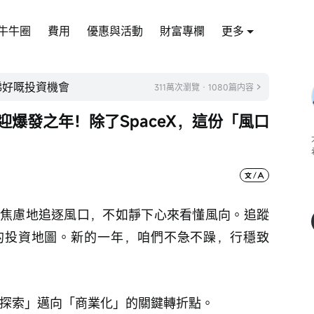
牛牛圈
費用
優惠與活動
財富專欄
更多
睇好嘅投資機會
311萬次瀏覽 · 1080篇内容
望迎爆發之年！除了SpaceX，這份「風口
其焦慮地追逐風口，不如靜下心來看懂風向。追蹤 
的投資地圖。新的一年，咱們不急不躁，行穩致
「探索」邁向「商業化」的關鍵轉折點。