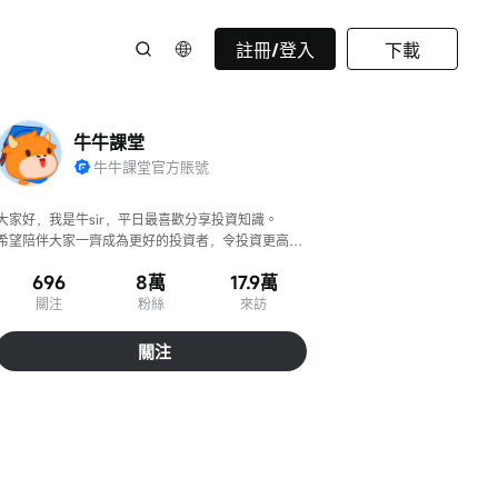
註冊/登入
下載
牛牛課堂
牛牛課堂官方賬號
大家好，我是牛sir，平日最喜歡分享投資知識。

希望陪伴大家一齊成為更好的投資者，令投資更高
效、判斷更準確！
696
8萬
17.9萬
關注
粉絲
來訪
關注