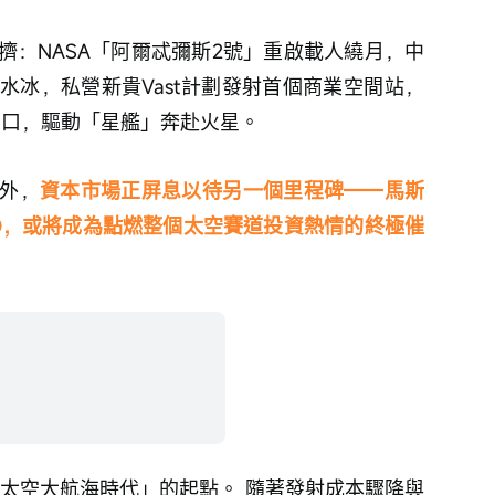
擠：NASA「阿爾忒彌斯2號」重啟載人繞月，中
水冰，私營新貴Vast計劃發射首個商業空間站，
射窗口，驅動「星艦」奔赴火星。
外，
資本市場正屏息以待另一個里程碑——馬斯
IPO，或將成為點燃整個太空賽道投資熱情的終極催
「太空大航海時代」的起點。 隨著發射成本驟降與