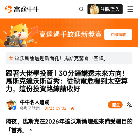
註冊/登入
新客限時
高達過千蚊獎賞
達沃斯論壇迎新面孔！馬斯克驚喜「空降」
跟著大佬學投資 | 30分鐘講透未來方向！
馬斯克達沃斯首秀：從缺電危機到太空算
力，這份投資路線請收好
牛牛名人追蹤
關注
參與了話題
 · 
01/23 09:02
 · 
隔夜，馬斯克在2026年達沃斯論壇迎來備受矚目的
「首秀」。