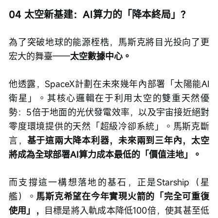
04 太空新基建：AI算力的「降本終局」？
為了突破地球的能源桎梏，馬斯克將目光投向了更
宏大的舞臺——
太空數據中心。
他透露，SpaceX計劃在未來幾年內部署「太陽能AI
衛星」。其核心邏輯在于利用太空的雙重天然優
勢：5倍于地面的光伏發電效率，以及宇宙接近絕對
零度環境提供的天然「超級冷卻系統」。馬斯克斷
言，
基于這兩大降本利器，未來兩到三年內，太空
將成為全球部署AI算力成本最低的「價值洼地」。
而支撐這一構想落地的基石，正是Starship（星
艦）。
馬斯克希望在今年實現火箭的「完全可重復
使用」，
目標是將入軌成本降低100倍，使其甚至低