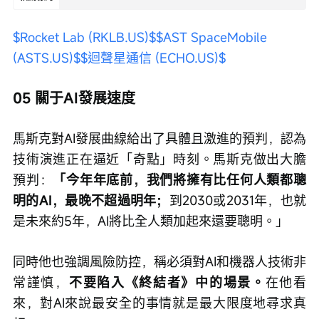
$Rocket Lab (RKLB.US)$
$AST SpaceMobile 
(ASTS.US)$
$迴聲星通信 (ECHO.US)$
05 關于AI發展速度
馬斯克對AI發展曲線給出了具體且激進的預判，認為
技術演進正在逼近「奇點」時刻。馬斯克做出大膽
預判：
「今年年底前，我們將擁有比任何人類都聰
明的AI，最晚不超過明年；
到2030或2031年，也就
是未來約5年，AI將比全人類加起來還要聰明。」
同時他也強調風險防控，稱必須對AI和機器人技術非
常謹慎，
不要陷入《終結者》中的場景。
在他看
來，對AI來說最安全的事情就是最大限度地尋求真