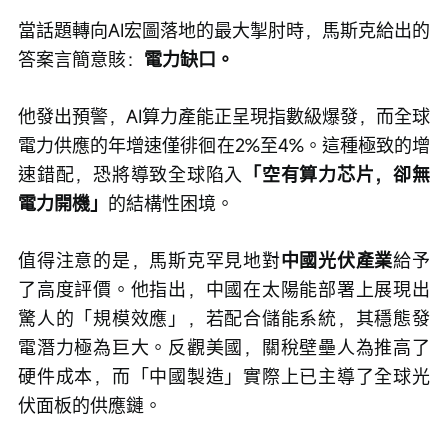
當話題轉向AI宏圖落地的最大掣肘時，馬斯克給出的
答案言簡意賅：
電力缺口。
他發出預警，AI算力產能正呈現指數級爆發，而全球
電力供應的年增速僅徘徊在2%至4%。這種極致的增
速錯配，恐將導致全球陷入
「空有算力芯片，卻無
電力開機」
的結構性困境。
值得注意的是，馬斯克罕見地對
中國光伏產業
給予
了高度評價。他指出，中國在太陽能部署上展現出
驚人的「規模效應」，若配合儲能系統，其穩態發
電潛力極為巨大。反觀美國，關稅壁壘人為推高了
硬件成本，而「中國製造」實際上已主導了全球光
伏面板的供應鏈。