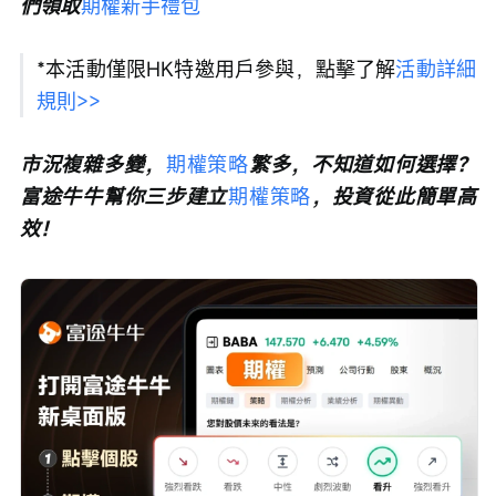
們領取
期權新手禮包
*本活動僅限HK特邀用戶參與，點擊了解
活動詳細
規則>>
市況複雜多變，
期權策略
繁多，不知道如何選擇？
富途牛牛幫你三步建立
期權策略
，投資從此簡單高
效！