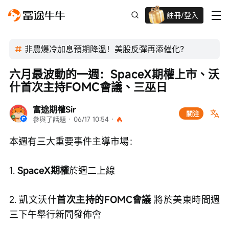
註冊/登入
迎新驚喜賞 股票/BTC等任你揀!
非農爆冷加息預期降溫！美股反彈再添催化？
六月最波動的一週：SpaceX期權上市、沃
什首次主持FOMC會議、三巫日
富途期權Sir
關注
參與了話題
 · 
06/17 10:54
 · 
本週有三大重要事件主導市場： 
1. 
SpaceX期權
於週二上線
2. 凱文沃什
首次主持的FOMC會議 
將於美東時間週
三下午舉行新聞發佈會