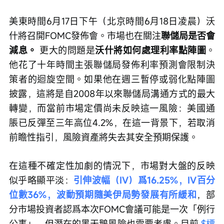
美東時間6月17日下午（北京時間6月18日凌晨）沃
什將召開FOMC發佈會。市場也在關注
聯儲局是否會
減息。
 更大的問題是
沃什將如何處理利率點陣圖
。
他花了十年時間主張聯儲局發佈利率預測會限制決
策者的迴旋空間。如果他在週三暫停或弱化點陣圖
披露，這將是自2008年以來聯儲局溝通方式的最大
轉變，而當前市場定價尚未反映這一風險：美國通
脹已反彈至三年高位4.2%，在這一背景下，若取消
前瞻性指引，風險資產將失去其安全預期保護。
在這種不確定性加劇的情況下，市場對大盤的反映
似乎略顯平淡：
引伸波幅（IV）爲16.25%，IV百分
位數36%，波動預期隨美伊局勢發展有所緩和
，部
分市場投資者認爲本次FOMC會議可能是一次「例行
公事」，但潛在的黑天鵝風險也需要考慮。目前 
$標