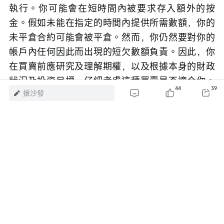
執行。你可能會在短時間內被要求存入額外的按
金。假如未能在指定的時間內提供所需數額，你的
未平倉合約可能會被平倉。然而，你仍然要對你的
帳戶內任何因此而出現的短欠數額負責。因此，你
在買賣前應研究及理解期權，以及根據本身的財政
狀況及投資目標，仔細考慮這種買賣是否適合你。
44
39
搶沙發
如果你買賣期權，便應熟悉行使期權及期權到期時
的程式，以及你在行使期權及期權到期時的權利與
責任。期權交易風險極高，並不適合所有投資者。
投資者在參與任何期權交易策略前，應仔細閱讀
《標準化期權的特徵與風險》
。
風險及免責聲明：以上內容僅代表作者個人觀點，不代表富途任何立場，亦不
構成任何投資建議，富途對此不作任何保證與承諾。
更多信息
41
2
1