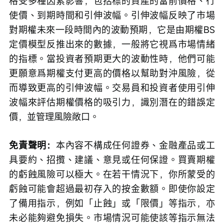
格受多種因素影響，包括標的資產的當前價格、行
使價、到期時間和引伸波幅。引伸波幅反映了市場
對期權未來一段時間內的波動預期，它是由期權BS
定價模型反推出來的數據，一般將它視爲市場情緒
的指標。當投資者預期更大的波動性時，他們可能
更願意爲期權支付更高的價格以幫助對沖風險，從
而導致更高的引伸波幅。交易員和投資者使用引伸
波幅來評估期權價格的吸引力，識別潛在的錯誤定
價，並管理風險敞口。
免責聲明：
本內容不構成任何證券、金融產品或工
具要約、招攬、建議、意見或任何保證。買賣期權
的虧蝕風險可以極大。在若干情況下，你所蒙受的
虧蝕可能會超過最初存入的按金數額。即使你設定
了備用指示，例如「止蝕」或「限價」等指示，亦
未必能夠避免損失。市場情況可能使該等指示無法