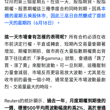
12月的第三個星期五。在這一天，股指期貨、股指
期權、股票期權這三種季度合約同時到期。因爲
本
週的星期五美股休市，因此三巫日自然變成了提前
一天的星期四（6月18日）。
這一天市場會有怎樣的表現呢？
所有合約必須在收
市前決定行權、平倉或轉倉，短期內交易量會顯著
增加，期權到期前，做市商在大量指數期權賣出背
景下往往處於「淨多gamma」狀態，會通過「跌了
買、漲了賣」來壓制波動。可一旦到期，這種壓制
力量會減弱，市場反而更容易放大波動。尤其是在
收市前的最後一個小時，通常是當天市場波動最劇
烈、交易量最大的時段。
Reuters的統計顯示，
過去一年，月度期權到期後的
一週，標普500平均周波動幅度約爲2%，高於普通