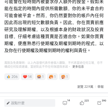
可能會在短時間內被要求存入額外的按金。假如未
能在指定的時間內提供所需數額，你的未平倉合約
可能會被平倉。然而，你仍然要對你的帳戶內任何
因此而出現的短欠數額負責。因此，你在買賣前應
研究及理解期權，以及根據本身的財政狀況及投資
目標，仔細考慮這種買賣是否適合你。如果你買賣
期權，便應熟悉行使期權及期權到期時的程式，以
及你在行使期權及期權到期時的權利與責任。
風險及免責聲明：以上內容僅代表作者個人觀點，不代表富途任何立場，亦不
構成任何投資建議，富途對此不作任何保證與承諾。
更多信息
206
14
1
1
1
瀏覽 22.9萬
舉報
評論（14）
14
223
390
說點什麼