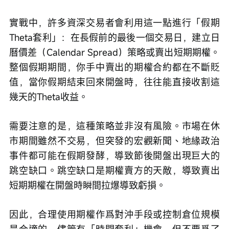
實戰中，許多資深交易者會利用這一點進行「假期
Theta套利」：在長假前的最後一個交易日，建立日
曆價差（Calendar Spread）策略或賣出短期期權。
整個假期期間，你手中賣出的期權合約都在不斷貶
值，當你假期結束回來開盤時，往往能直接收割這
幾天的Theta收益。
需要注意的是，這種策略並非沒有風險。市場在休
市期間雖然不交易，但突發的宏觀新聞、地緣政治
事件都可能在假期發酵，導致節後開盤出現巨大的
跳空缺口。跳空缺口是期權賣方的天敵，導致賣出
短期期權在開盤時瞬間拉爆導致虧損。
因此，合理使用期權作爲對沖手段或控制倉位規模
是合適的，儘管有「時間套利」機會，但不要爲了