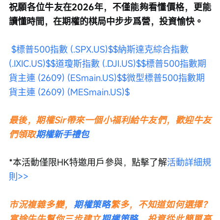
祝願各位牛友在2026年，不僅能夠看懂價格，更能
讀懂時間，在期權的棋局中步步爲營，投資愉快。
$標普500指數 (.SPX.US)$
$納斯達克綜合指數 
(.IXIC.US)$
$道瓊斯指數 (.DJI.US)$
$標普500指數期
貨主連 (2609) (ESmain.US)$
$微型標普500指數期
貨主連 (2609) (MESmain.US)$
最後，期權Sir帶來一個小福利給牛友們，歡迎牛友
們領取
期權新手禮包
*本活動僅限HK特邀用戶參與，點擊了解
活動詳細規
則>>
市況複雜多變，
期權策略
繁多，不知道如何選擇？
富途牛牛幫你三步建立
期權策略
，投資從此簡單高