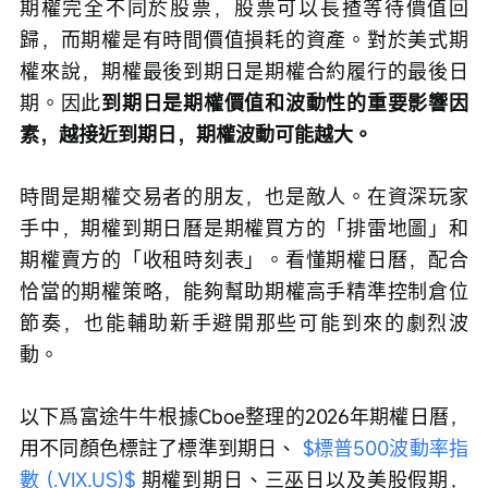
期權完全不同於股票，股票可以長揸等待價值回
歸，而期權是有時間價值損耗的資產。對於美式期
權來說，期權最後到期日是期權合約履行的最後日
期。因此
到期日是期權價值和波動性的重要影響因
素，越接近到期日，期權波動可能越大。
時間是期權交易者的朋友，也是敵人。在資深玩家
手中，期權到期日曆是期權買方的「排雷地圖」和
期權賣方的「收租時刻表」。看懂期權日曆，配合
恰當的期權策略，能夠幫助期權高手精準控制倉位
節奏，也能輔助新手避開那些可能到來的劇烈波
動。
以下爲富途牛牛根據Cboe整理的2026年期權日曆，
用不同顏色標註了標準到期日、 
$標普500波動率指
數 (.VIX.US)$
 期權到期日、三巫日以及美股假期，