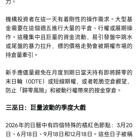
力。
機構投資者在這一天有着剛性的操作需求。大型基
金需要在這個週五進行大量的平倉、行權或展期操
作。這種集中且巨量的資金流動，易引發盤中跳水
或尾盤的暴力拉升，標的價格走勢會被期權市場的
持倉量牽引。
新手應儘量避免在月度到期日當天持有即將歸零的
末日輪（0DTE）或短線期權，或者乾脆空倉觀望，
防止「歸零風險」和被動行權帶來的按金穿倉。
三巫日：巨量波動的季度大戲
2026年的日曆中有四個特殊的橘紅色節點：3月20
日、6月18日、9月18日和12月18日。這些日子被稱