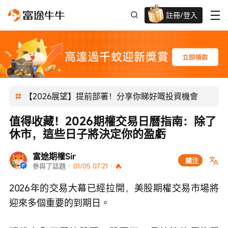
註冊/登入
新客限時
高達過千蚊獎賞
【2026展望】提前部署！分享你睇好嘅投資機會
值得收藏！2026期權交易日曆指南：除了
休市，這些日子將決定你的盈虧
富途期權Sir
關注
參與了話題
 · 
01/05 07:21
 · 
2026年的交易大幕已經拉開，美股期權交易市場將
迎來多個重要的到期日。