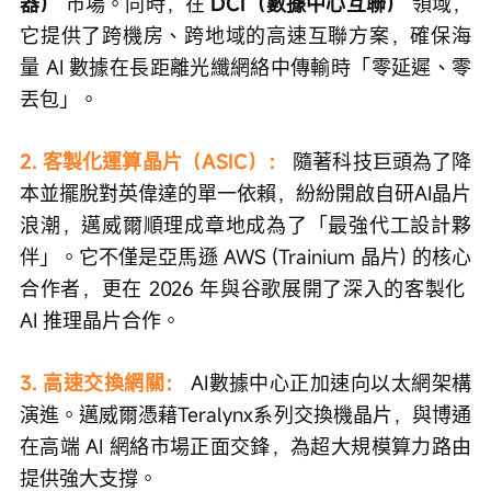
器）
 市場。同時，在 
DCI（數據中心互聯）
 領域，
它提供了跨機房、跨地域的高速互聯方案，確保海
量 AI 數據在長距離光纖網絡中傳輸時「零延遲、零
丟包」。
2. 客製化運算晶片（ASIC）：
 隨著科技巨頭為了降
本並擺脫對英偉達的單一依賴，紛紛開啟自研AI晶片
浪潮，邁威爾順理成章地成為了「最強代工設計夥
伴」。它不僅是亞馬遜 AWS (Trainium 晶片) 的核心
合作者，更在 2026 年與谷歌展開了深入的客製化 
AI 推理晶片合作。
3. 高速交換網關：
 AI數據中心正加速向以太網架構
演進。邁威爾憑藉Teralynx系列交換機晶片，與博通
在高端 AI 網絡市場正面交鋒，為超大規模算力路由
提供強大支撐。