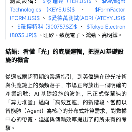
測試設備： 
$泰瑞達 (TER.US)$
 、 
$Keysight 
Technologies (KEYS.US)$
 、 
$FormFactor 
(FORM.US)$
 、 
$愛德萬測試(ADR) (ATEYY.US)$
、 
$羅博特科 (300757.SZ)$
 、 
$Tokyo Electron 
(8035.JP)$
 、旺矽、致茂電子、鴻勁、高明鐵。
結語：看懂「光」的底層邏輯，把握AI基礎設
施的機會
從邁威爾超預期的業績指引，到英偉達在矽光技術
與供應鏈上的頻頻落子，市場正釋放出一個明確的
產業訊號：AI 基礎設施的演進，已正式從單純的
「算力堆疊」邁向「高效互連」的新階段。當前以
智能體（Agent）為核心的分布式計算需求，對數據
中心的帶寬、延遲與傳輸效率提出了前所未有的考
驗。