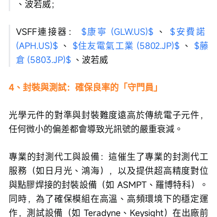
、波若威；
VSFF連接器： 
$康寧 (GLW.US)$
 、 
$安費諾 
(APH.US)$
 、 
$住友電氣工業 (5802.JP)$
 、 
$藤
倉 (5803.JP)$
 、波若威
4、封裝與測試：確保良率的「守門員」
光學元件的對準與封裝難度遠高於傳統電子元件，
任何微小的偏差都會導致光訊號的嚴重衰減。
專業的封測代工與設備：這催生了專業的封測代工
服務（如日月光、鴻海），以及提供超高精度對位
與點膠焊接的封裝設備（如 ASMPT、羅博特科）。
同時，為了確保模組在高溫、高頻環境下的穩定運
作，測試設備（如 Teradyne、Keysight）在出廠前