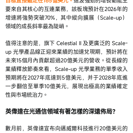
目標直接錨定在165億美元。
這波強勁的增長動能主
要來自其核心的互連業務，該板塊預計在2026年的
增速將強勢突破70%，其中縱向擴展（Scale-up）
領域的成長斜率最為陡峭。
值得注意的是，旗下 Celestial II 及更廣泛的 Scale-
up 光學產品線正迎來業績的加速兌現期，預計將在
未來15個月內貢獻超過20億美元的營收。從長線的
業績釋放節奏來看，Scale-up 光學業務的單季收入
預期將在2027年底達到5億美元，并于2028年底進
一步翻倍至單季10億美元，展現出極高的業績確定
性與市場統治力。
英偉達在光通信領域有著怎樣的深遠佈局？
數月前，英偉達宣布向邁威爾科技進行20億美元的