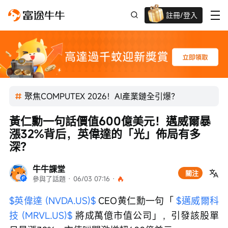
註冊/登入
迎新驚喜賞 股票/BTC等任你揀!
聚焦COMPUTEX 2026！AI產業鏈全引爆？
黃仁勳一句話價值600億美元！邁威爾暴
漲32%背后，英偉達的「光」佈局有多
深？
牛牛課堂
關注
參與了話題
 · 
06/03 07:16
 · 
$英偉達 (NVDA.US)$
 CEO黄仁勳一句「 
$邁威爾科
技 (MRVL.US)$
 將成萬億市值公司」，引發該股單