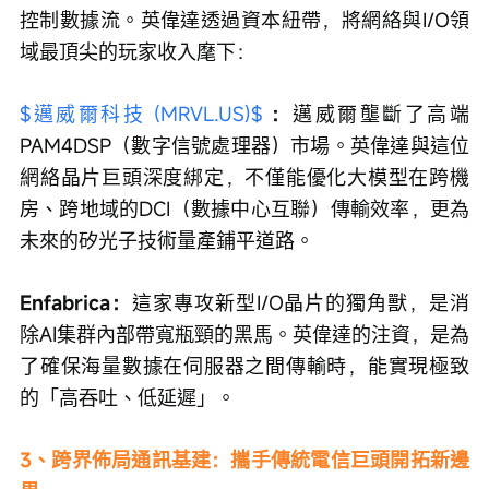
控制數據流。英偉達透過資本紐帶，將網絡與I/O領
域最頂尖的玩家收入麾下：
$邁威爾科技 (MRVL.US)$
：
邁威爾壟斷了高端
PAM4DSP（數字信號處理器）市場。英偉達與這位
網絡晶片巨頭深度綁定，不僅能優化大模型在跨機
房、跨地域的DCI（數據中心互聯）傳輸效率，更為
未來的矽光子技術量產鋪平道路。
Enfabrica：
這家專攻新型I/O晶片的獨角獸，是消
除AI集群內部帶寬瓶頸的黑馬。英偉達的注資，是為
了確保海量數據在伺服器之間傳輸時，能實現極致
的「高吞吐、低延遲」。
3、跨界佈局通訊基建：攜手傳統電信巨頭開拓新邊