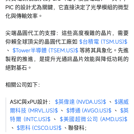
PIC 的設計尤為關鍵，它直接決定了光學模組的微型
化與傳輸效率。
尖端晶圓代工的支撐：這些高度複雜的晶片，需要
仰賴全球頂尖的晶圓代工廠如 
$台積電 (TSM.US)$
、 
$Tower半導體 (TSEM.US)$
 等將其具象化。先進
製程的推進，是提升光通訊晶片效能與降低功耗的
絕對基石。
相關公司如下：
ASIC與xPU設計： 
$英偉達 (NVDA.US)$
 、 
$邁威
爾科技 (MRVL.US)$
 、 
$博通 (AVGO.US)$
 、 
$英
特爾 (INTC.US)$
 、 
$美國超微公司 (AMD.US)$
、 
$思科 (CSCO.US)$
 、聯發科；