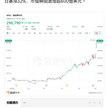
日暴漲32%，市值瞬間激增超600億美元。
--
--
--
相關標的