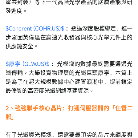
電共封裝）等下一代高階光學產品的底層產能與研
發進度。
$Coherent (COHR.US)$
：
透過深度股權綁定，進一
步鞏固英偉達在高速光收發器與核心光學元件上的
供應鏈安全。
$康寧 (GLW.US)$
：
光模塊的數據最終需要通過光
纖傳輸。大舉投資物理層的光纖巨頭康寧，本質上
是為了在超大規模數據中心建置浪潮中，提前鎖定
最優質的高密度光纖網絡基建資源。
2、強強聯手核心晶片：打通伺服器間的「任督二
脈」
有了光纖與光模塊，還需要最頂尖的晶片來調度與