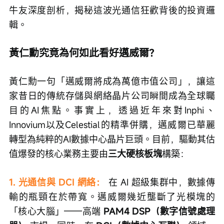
牛友深度剖析，揭秘這波光通信狂歡背後的投資邏
輯。
黃仁勳究竟為何如此看好邁威爾？
黃仁勳一句「邁威爾將成為萬億市值公司」，讓這
家昔日的傳統存儲與網絡晶片公司瞬間成為全球矚
目的AI焦點。事實上，透過近年來對Inphi、
Innovium以及Celestial的精準併購，邁威爾已華麗
轉型為純粹的AI數據中心晶片巨頭。目前，驅動其估
值爆發的核心業務主要由
三大硬核板塊
構築：
1. 光通信與 DCI 網絡：
在 AI 超級集群中，數據傳
輸的瓶頸在於帶寬。邁威爾幾近壟斷了光模塊的
「核心大腦」——高端 
PAM4 DSP（數字信號處理