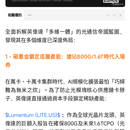
--
--
--
相關標的
全面拆解英偉達「多維一體」的光通信帝國藍圖，
發現其在多個維度已深度佈局：
1、砸重金鎖定底層產能：搶佔800G/1.6T時代入場
券
在萬卡、十萬卡集群時代，AI規模化擴張最怕「巧婦
難為無米之炊」。為了防止光模塊核心供應鏈卡脖
子，英偉達直接通過資本手段鎖定稀缺產能：
$Lumentum (LITE.US)$
：
作為全球光晶片龙頭，英
偉達的巨額入股旨在確保800G及未來1.6TCPO（光