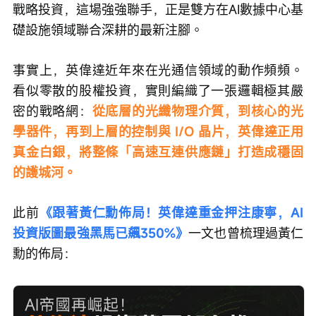
戰略投資，這場強強聯手，正是雙方在AI數據中心基
礎設施領域聯合深耕的最新注腳。
事實上，英偉達近年來在光通信領域的動作頻頻。
看似零散的股權投資，實則編織了一張邏輯極其嚴
密的戰略網：
從底層的光纖物理介質，到核心的光
學器件，再到上層的控制與 I/O 晶片，英偉達正用
真金白銀，將整條「高速互連供應鏈」打造成穩固
的護城河。
此前
《跟著黃仁勳佈局！英偉達重金押注康寧，AI
投資版圖最強黑馬已飆350%》
一文也曾梳理過黃仁
勳的佈局：