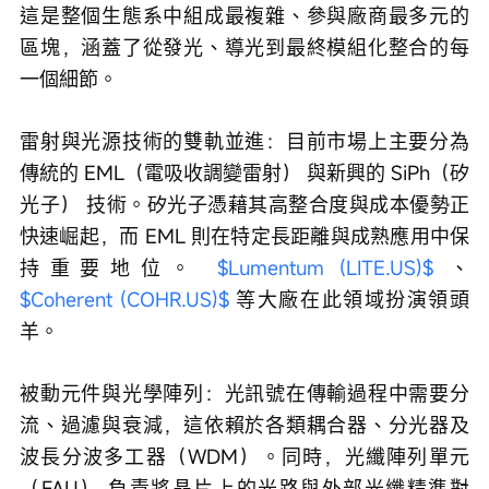
這是整個生態系中組成最複雜、參與廠商最多元的
區塊，涵蓋了從發光、導光到最終模組化整合的每
一個細節。
雷射與光源技術的雙軌並進：目前市場上主要分為
傳統的 EML（電吸收調變雷射） 與新興的 SiPh（矽
光子） 技術。矽光子憑藉其高整合度與成本優勢正
快速崛起，而 EML 則在特定長距離與成熟應用中保
持重要地位。 
$Lumentum (LITE.US)$
 、 
$Coherent (COHR.US)$
 等大廠在此領域扮演領頭
羊。
被動元件與光學陣列：光訊號在傳輸過程中需要分
流、過濾與衰減，這依賴於各類耦合器、分光器及
波長分波多工器（WDM）。同時，光纖陣列單元
（FAU） 負責將晶片上的光路與外部光纖精準對