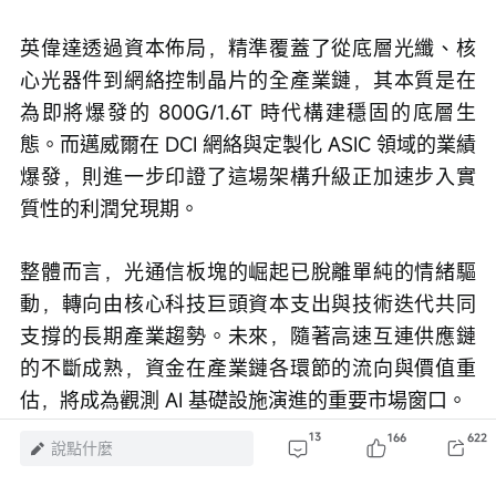
英偉達透過資本佈局，精準覆蓋了從底層光纖、核
心光器件到網絡控制晶片的全產業鏈，其本質是在
為即將爆發的 800G/1.6T 時代構建穩固的底層生
態。而邁威爾在 DCI 網絡與定製化 ASIC 領域的業績
爆發，則進一步印證了這場架構升級正加速步入實
質性的利潤兌現期。
整體而言，光通信板塊的崛起已脫離單純的情緒驅
動，轉向由核心科技巨頭資本支出與技術迭代共同
支撐的長期產業趨勢。未來，隨著高速互連供應鏈
的不斷成熟，資金在產業鏈各環節的流向與價值重
估，將成為觀測 AI 基礎設施演進的重要市場窗口。
13
166
622
說點什麼
風險及免責聲明：以上內容僅代表作者個人觀點，不代表富途任何立場，亦不
構成任何投資建議，富途對此不作任何保證與承諾。
更多信息