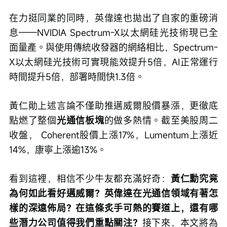
在力挺同業的同時，英偉達也拋出了自家的重磅消
息——NVIDIA Spectrum-X以太網硅光技術現已全
面量產。與使用傳統收發器的網絡相比，Spectrum-
X以太網硅光技術可實現能效提升5倍，AI正常運行
時間提升5倍，部署時間快1.3倍。
黃仁勛上述言論不僅助推邁威爾股價暴漲，更徹底
點燃了整個
光通信板塊
的做多熱情。截至美股周二
收盤， Coherent股價上漲17%，Lumentum上漲近
14%，康寧上漲逾13%。
看到這裡，相信不少牛友都充滿好奇：
黃仁勳究竟
為何如此看好邁威爾？英偉達在光通信領域有著怎
樣的深遠佈局？在這條炙手可熱的賽道上，還有哪
些潛力公司值得我們重點關注？
接下來，本文將為