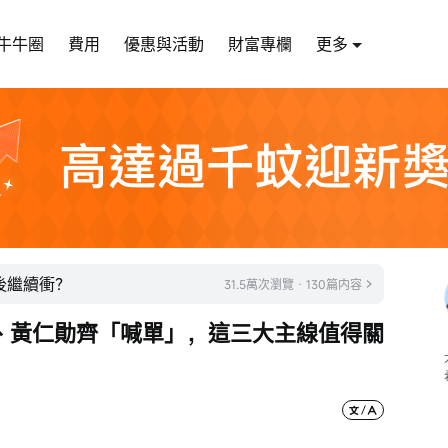
牛牛圈
費用
優惠與活動
財富專欄
更多
後繼續衝？
31.5萬次瀏覽 · 130篇内容
、黃仁勛齊「喊單」，這三大主線值得關