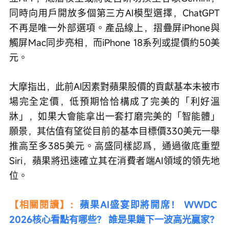
同時向用戶開放多個第三方AI模型選擇，ChatGPT
不再是唯一外部選項。產品線上，摺疊屏iPhone與
觸屏Mac同步亮相，而iPhone 18系列或提價約50美
元。
大摩指出，此前AI因素對蘋果股價的貢獻基本未被市
場完全定價，低預期恰恰構成了完美的「利好溫
牀」，如果大會能拿出一套打磨完美的「智能體」
願景，其估值有望從目前的基本目標價330美元一舉
推高至多385美元。高盛同樣認爲，通過徹底重塑
Siri，蘋果將迅速確立其在消費者端AI領域的領先地
位。
【相關閱讀】：
蘋果AI盛宴即將開席！ WWDC 
2026核心看點有哪些？ 誰是果鏈下一波高光贏家？