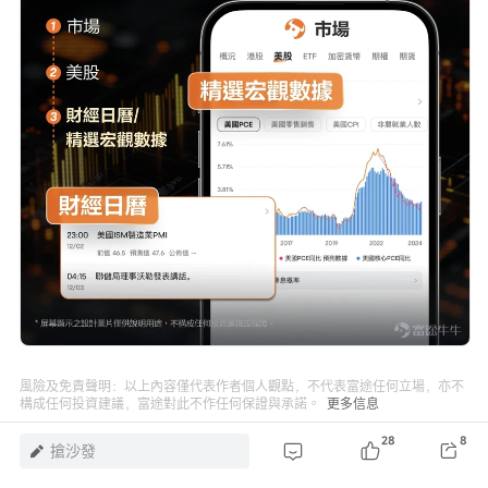
風險及免責聲明：以上內容僅代表作者個人觀點，不代表富途任何立場，亦不
構成任何投資建議，富途對此不作任何保證與承諾。
更多信息
28
8
24
3
1
搶沙發