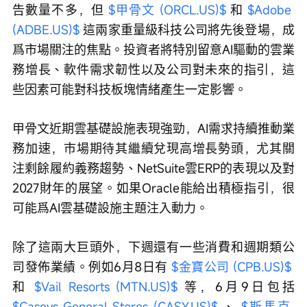
告數量不多，但 
$甲骨文 (ORCL.US)$
 和 
$Adobe 
(ADBE.US)$
 這兩家重量級科技公司將先後登場，成
爲市場關注的焦點。投資者將特別留意AI驅動的雲業
務增長、軟件需求韌性以及公司對未來的指引，這
些因素可能對科技板塊情緒產生一定影響。
甲骨文近期雲基礎設施表現強勁，AI需求持續推動業
務加速，市場期待其繼續兌現高增長勢頭，尤其關
注剩餘履約義務趨勢、NetSuite雲ERP的表現以及對
2027財年的展望。如果Oracle能給出積極指引，很
可能爲AI雲基礎設施主題注入動力。
除了這兩大巨頭外，下週還有一些消費和週期類公
司發佈業績。例如6月8日有 
$金寶公司 (CPB.US)$
和 
$Vail Resorts (MTN.US)$
 等，6月9日包括 
$Caseys General Stores (CASY.US)$
 、 
$斯馬克 