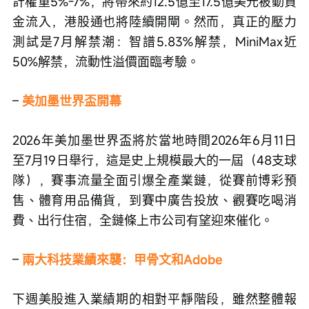
計權重5%-7%，將帶來約12.5億至17.5億美元被動資
金流入，港股通也將陸續開閘。然而，真正的壓力
測試是7月解禁潮：智譜5.83%解禁，MiniMax近
50%解禁，流動性溢價面臨考驗。
– 
美加墨世界盃開幕
2026年美加墨世界盃將於當地時間2026年6月11日
至7月19日舉行，這是史上規模最大的一屆（48支球
隊），賽事流量全面引爆全產業鏈，從賽前博彩預
售、體育用品備貨，到賽中廣告投放、觀賽吃喝消
費、出行住宿，全鏈條上市公司有望迎來催化。
– 
兩大科技業績來襲：甲骨文和Adobe
下週美股進入業績期的相對平靜階段，雖然整體報