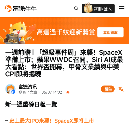
註冊/登入
迎新驚喜賞 股票/BTC等任你揀!
一週前瞻 | 「超級事件周」來襲！SpaceX
準備上市；蘋果WWDC召開，Siri AI成最
大看點；世界盃開幕，甲骨文業績與中美
CPI即將揭曉
富途资讯
關注
發表了文章
 · 
06/07 14:02
 · 
新一週重磅日程一覽
– 
史上最大IPO來襲！SpaceX即將上市