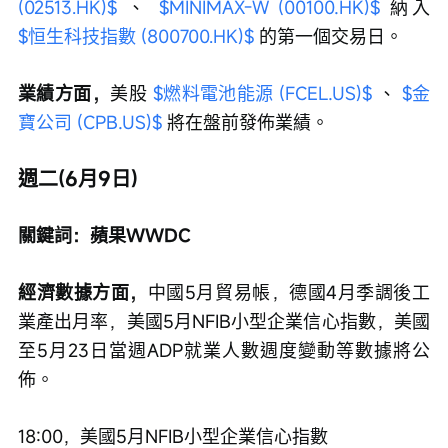
(02513.HK)$
 、 
$MINIMAX-W (00100.HK)$
 納入 
$恒生科技指數 (800700.HK)$
 的第一個交易日。
業績方面，
美股 
$燃料電池能源 (FCEL.US)$
 、 
$金
寶公司 (CPB.US)$
 將在盤前發佈業績。
週二(6月9日)
關鍵詞：蘋果WWDC
經濟數據方面，
中國5月貿易帳，德國4月季調後工
業產出月率，美國5月NFIB小型企業信心指數，美國
至5月23日當週ADP就業人數週度變動等數據將公
佈。
18:00，美國5月NFIB小型企業信心指數