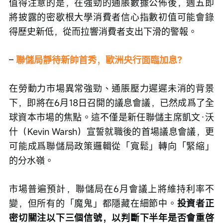
值得注意的是，在強勁的通脹數據公佈後，週五即
將披露的密歇根大學消費者信心指數初值可能會錄
得歷史新低，從而拉響消費者支出下滑的警報。
– 
聯儲局靜待新帥首秀，歐洲央行面臨加息？
在勞動力市場異常強勁、通脹壓力遲遲未消的背景
下，即將在6月18日召開的議息會議，已然成爲了全
球資本市場的焦點。這不僅是新任聯儲主席凱文·沃
什（Kevin Warsh）宣誓就職後的首場議息會議，更
可能成爲聯儲局政策邏輯從「寬鬆」轉向「緊縮」
的分水嶺。
市場普遍預計，聯儲局在6月會議上將維持利率不
變，但所有的「魔鬼」都隱藏在細節中。
投資者正
密切關注以下三個信號，以判斷下半年是否會重啓