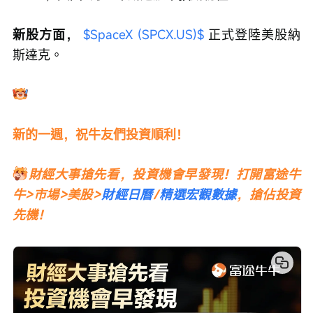
新股方面， 
$SpaceX (SPCX.US)$
 正式登陸美股納
斯達克。
新的一週，祝牛友們投資順利！
財經大事搶先看，投資機會早發現！打開富途牛
牛>市場>美股>
財經日曆
/
精選宏觀數據
，搶佔投資
先機！