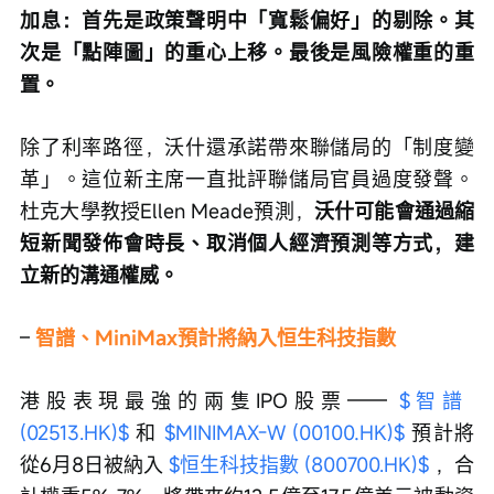
加息：首先是政策聲明中「寬鬆偏好」的剔除。其
次是「點陣圖」的重心上移。最後是風險權重的重
置。
除了利率路徑，沃什還承諾帶來聯儲局的「制度變
革」。這位新主席一直批評聯儲局官員過度發聲。
杜克大學教授Ellen Meade預測，
沃什可能會通過縮
短新聞發佈會時長、取消個人經濟預測等方式，建
立新的溝通權威。
– 
智譜、MiniMax預計將納入恒生科技指數
港股表現最強的兩隻IPO股票—— 
$智譜 
(02513.HK)$
 和 
$MINIMAX-W (00100.HK)$
 預計將
從6月8日被納入 
$恒生科技指數 (800700.HK)$
 ，合