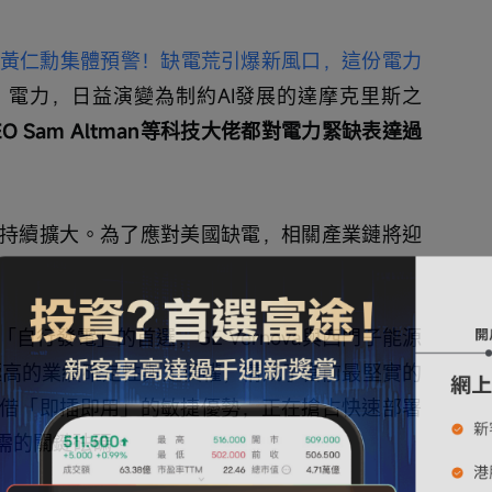
斯克、黃仁勳集體預警！缺電荒引爆新風口，這份電力
，電力，日益演變為制約AI發展的達摩克里斯之
EO Sam Altman等科技大佬都對電力緊缺表達過
持續擴大。為了應對美國缺電，相關產業鏈將迎
行發電」的首選，GE Vernova與西門子能源
種極高的業績確定性與定價權，構成了當前最堅實的
借「即插即用」的敏捷優勢，正在搶占快速部署
需的關鍵砝碼。