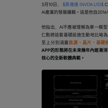
3月10日， 
$英偉達 (NVDA.US)$
 
AI產業的發展邏輯。這是他自201
他指出，AI不應被理解為單一模
仁勳將這套基礎設施生動地比喻為
至上分別涵蓋
能源、晶片、基礎
APP的形態將在未來幾年內逐漸消亡
核心的全新軟體典範。