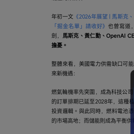
年初一文
《2026年展望 | 馬
「掘金名單」請收好》
也曾寫道
劍，
馬斯克、黃仁勳、OpenAI C
擔憂。
整體來看，美國電力供需缺口可能
來新機遇：
燃氣輪機率先突圍，成為科技公司「自
的訂單排期已延至2028年，這
投資邏輯。與此同時，燃料電池憑
的市場高地；而儲能則成為平衡供