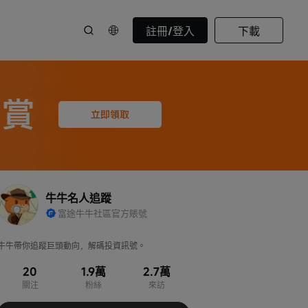
註冊/登入
下載
牛牛名人追蹤
富途牛牛社區官方賬號
牛牛帶你追蹤巨頭動向，解碼投資訊號。
20
1.9萬
2.7萬
關注
粉絲
來訪