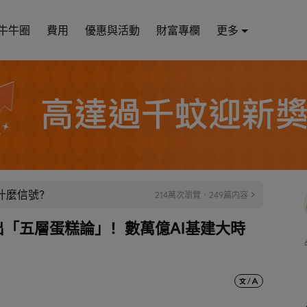
牛牛圈
費用
優惠與活動
財富專欄
更多
放什麼信號？
214萬次瀏覽 · 249篇内容
拋出「五層蛋糕論」！數萬億AI基建大時