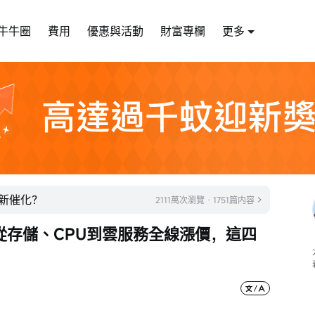
牛牛圈
費用
優惠與活動
財富專欄
更多
迎新催化？
2111萬次瀏覽 · 1751篇内容
從存儲、CPU到雲服務全線漲價，這四