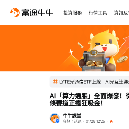
投資服務
行情工具
資訊及
LYTE光通信ETF上線，AI光互連
AI「算力通脹」全面爆發！
條賽道正瘋狂吸金！
牛牛課堂
參與了話題
 · 
01/28 12:26
 · 