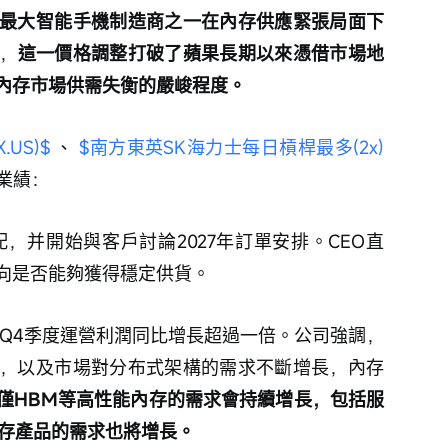
最大智能手機制造商之一在內存供應緊張局面下
，
這一價格調整打破了蘋果長期以來憑借市場地
內存市場供需失衡的嚴峻程度。
.US)$
 、 
$南方東英SK海力士每日槓桿最多(2x)
業績：
配，并開始與客戶討論2027年訂單安排。CEO直
向是否能夠獲得穩定供貨。
，Q4季度運營利潤同比增長超過一倍。公司強調，
，以及市場對分布式架構的需求不斷增長，內存
僅HBM等高性能內存的需求會持續增長，包括服
內存產品的需求也將增長。