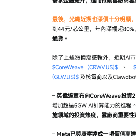
需求整體提升，進而推動雲廠商雲
最後，光纖近期也漲價十分明顯
到44元/芯公里，年內漲幅超80%
通貨。
除了上述漲價潮邏輯外，近期AI市
$CoreWeave (CRWV.US)$
 、 
(GLW.US)$
 及核電商以及Clawdb
– 
英偉達宣布向CoreWeave投資
增加超過5GW AI計算能力的進程
施領域的投資熱度，雲廠商重要性
– 
Meta已與康寧達成一項價值高