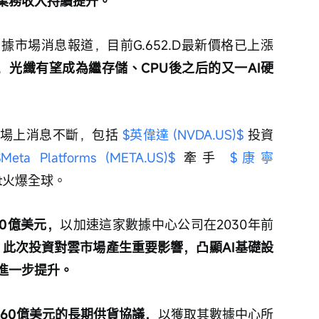
業務收入持續提升。
，
據市場消息報道，目前G.652.D最新價格已上漲
，
光纖有望成為繼存儲、CPU後之后的又一AI硬
場上消息不斷，包括 
$英偉達 (NVDA.US)$
 投資 
$Meta Platforms (META.US)$
 牽手 
$康寧 
ot火爆全球。
20億美元，
以加速這家數據中心公司在2030年前
。
此次投資對雲市場產生重要影響，凸顯AI基礎設
進一步提升。
達60億美元的長期供貨協議，
以獲取其數據中心所