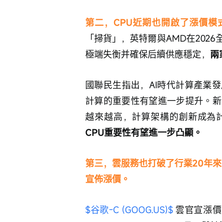
第二，CPU近期也開啟了漲價模
「掃貨」，英特爾與AMD在202
極端失衡并確保后續供應穩定，
兩
國聯民生指出，AI時代計算產業
計算的重要性有望進一步提升。新
越來越高，計算架構的創新成為
CPU重要性有望進一步凸顯。
第三，雲服務也打破了行業20年
宣佈漲價。
$谷歌-C (GOOG.US)$
 雲官宣漲價，