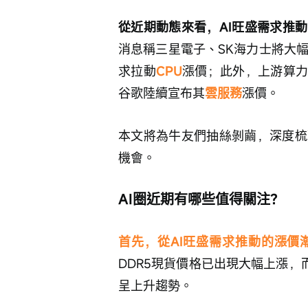
從近期動態來看，AI旺盛需求推
消息稱三星電子、SK海力士將大幅上調
求拉動
CPU
漲價；此外，上游算力
谷歌陸續宣布其
雲服務
漲價。
本文將為牛友們抽絲剝繭，深度梳
機會。
AI圈近期有哪些值得關注？
首先，從AI旺盛需求推動的漲價
DDR5現貨價格已出現大幅上漲，而
呈上升趨勢。