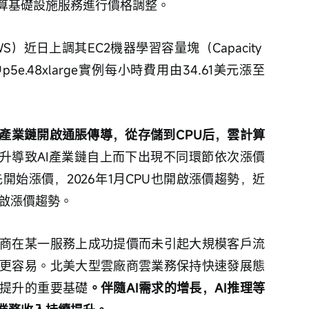
及AI與計算基礎設施服務進行價格調整。
S）近日上調其EC2機器學習容量塊（Capacity 
其中p5e.48xlarge實例每小時費用由34.61美元漲至
I產業鏈開啟通脹傳導，從存儲到CPU后，雲計算
提升導致AI產業鏈自上而下出現不同環節依次漲價
開始漲價，2026年1月CPU也開啟漲價趨勢，近
開啟漲價趨勢。
商在某一服務上成功提價而未引起大規模客戶流
更容易。北美大型雲廠商雲業務保持快速發展態
提升的重要基礎
。伴隨AI需求的增長，AI推理等