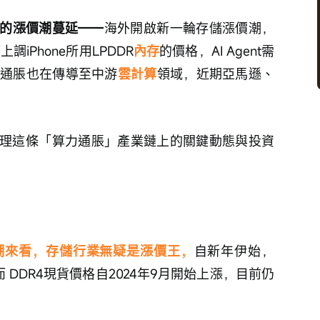
動的漲價潮蔓延——
海外開啟新一輪存儲漲價潮，
iPhone所用LPDDR
內存
的價格，AI Agent需
通脹也在傳導至中游
雲計算
領域，近期亞馬遜、
理這條「算力通脹」產業鏈上的關鍵動態與投資
潮來看，存儲行業無疑是漲價王，
自新年伊始，
 DDR4現貨價格自2024年9月開始上漲，目前仍