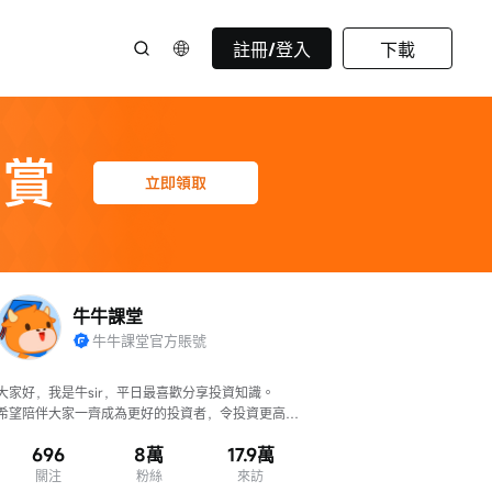
註冊/登入
下載
牛牛課堂
牛牛課堂官方賬號
大家好，我是牛sir，平日最喜歡分享投資知識。

希望陪伴大家一齊成為更好的投資者，令投資更高
效、判斷更準確！
696
8萬
17.9萬
關注
粉絲
來訪