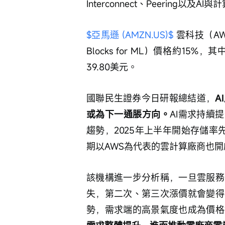
Interconnect、Peering以
$亞馬遜 (AMZN.US)$
 雲科技（AW
Blocks for ML）價格約15%，
39.80美元。
國聯民生證券今日研報總結道，
A
或為下一通脹方向。
AI需求持續
趨勢，2025年上半年開始存儲率先
期以AWS為代表的雲計算廠商也
該機構進一步分析稱，一旦雲服務
失，第二次、第三次漲價就會變得
勢，需求端的高景氣度也成為價格