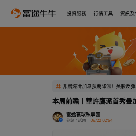
投資服務
行情工具
資訊及
非農爆冷加息預期降溫！美股反彈
本周前瞻丨華許鷹派首秀疊
富途寰球私享匯
參與了話題
 · 
06/22 02:54