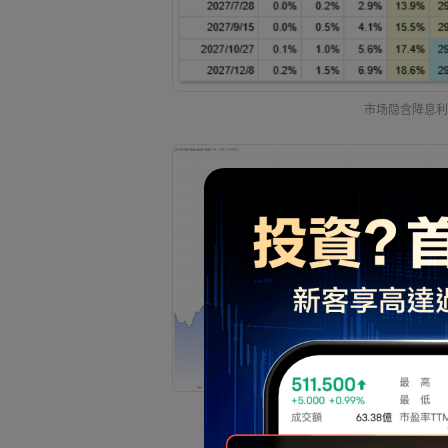
市场隐含降息利
US 10Year Yie