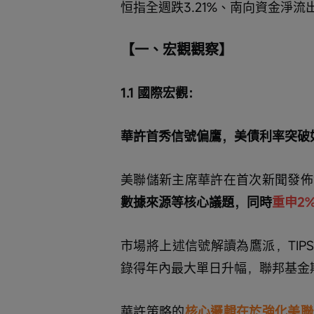
恒指全週跌3.21%、南向資金淨
【一、宏觀觀察】
1.1 國際宏觀：
華許首秀信號偏鷹，美債利率突破
美聯儲新主席華許在首次新聞發佈
數據來源等核心議題，同時
重申2
市場將上述信號解讀為鷹派，TIP
錄得年內最大單日升幅，聯邦基金
華許策略的
核心邏輯在於強化美聯