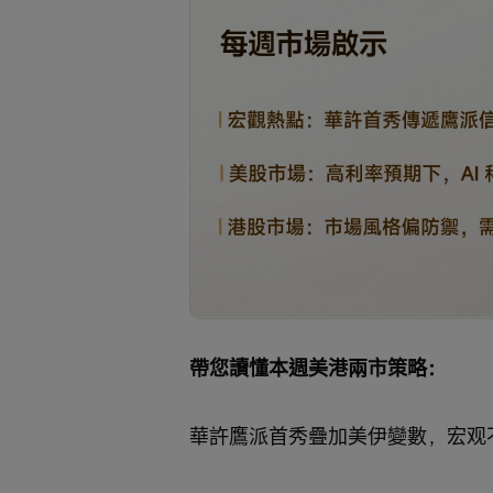
帶您讀懂本週美港兩市策略：
華許鷹派首秀疊加美伊變數，宏观