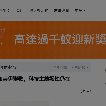
牛牛圈
費用
優惠與活動
財富專欄
更多
再添催化？
3564萬次瀏覽 · 1288篇内容
加美伊變數，科技主線韌性仍在