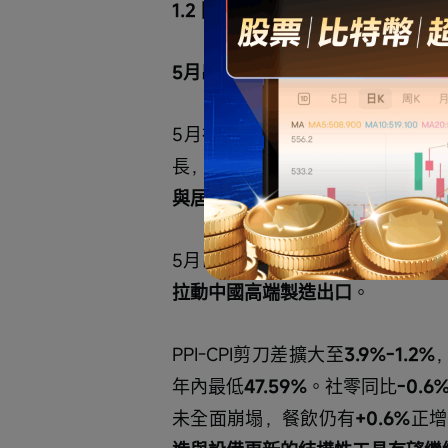
1.2 國內宏觀：
5月出口同比+19.4%但社零轉
5月社融新增
2.03萬億
略超預期，
長，居民貸款合計連續兩月淨償還
與居民存款搬家驅動，並不指向企
5月出口同比
+19.4%
，
核心驅動來
拉動中國高端製造出口
。
PPI-CPI剪刀差擴大至
3.9%-1.2%
年內最低
47.59%
。社零同比
-0.6
未全面崩塌，餐飲仍有
+0.6%
正增