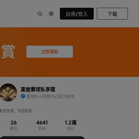
註冊/登入
下載
富途寰球私享匯
富途私人財富中心官方帳號
享您所想，为您所及
26
4641
1.2萬
關注
粉絲
來訪