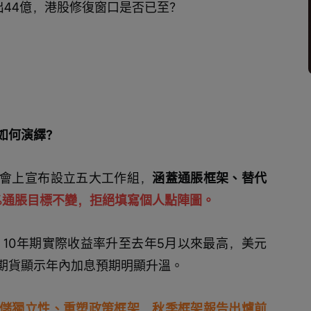
流出44億，港股修復窗口是否已至？
如何演繹？
會上宣布設立五大工作組，
涵蓋通脹框架、替代
%通脹目標不變，拒絕填寫個人點陣圖。
S 10年期實際收益率升至去年5月以來最高，美元
期貨顯示年內加息預期明顯升溫。
儲獨立性、重塑政策框架，秋季框架報告出爐前