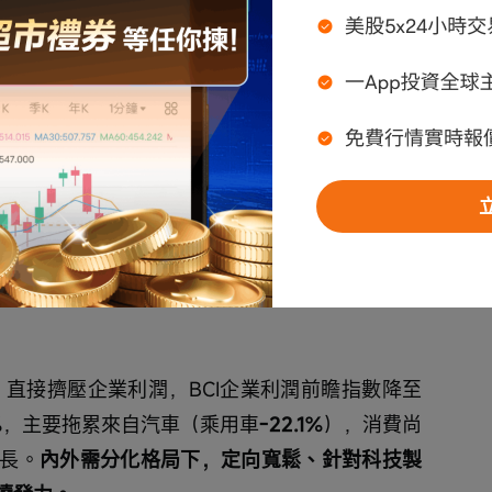
負，內外需割裂下政策對沖空間有多大？
但87%的貸款為票據，企業中長期貸款罕見負增
，M1同比從
5.0%
回升至
5.5%
，
主要由出口結匯
業經營活動改善。
自光模塊、伺服器、機電設備，全球AI基建投資
，直接擠壓企業利潤，BCI企業利潤前瞻指數降至
%
，主要拖累來自汽車（乘用車
-22.1%
），消費尚
長。
內外需分化格局下，定向寬鬆、針對科技製