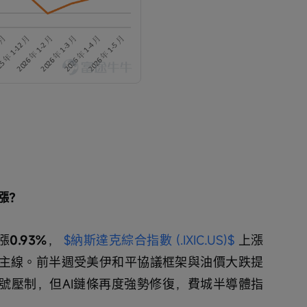
漲？
漲
0.93%
， 
$納斯達克綜合指數 (.IXIC.US)$
 上漲
漲主線。前半週受美伊和平協議框架與油價大跌提
信號壓制，但AI鏈條再度強勢修復，費城半導體指