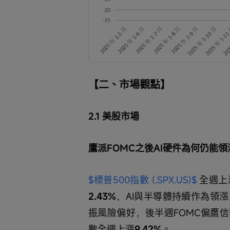
【二、市場觀點】
2.1 美股市場
鷹派FOMC之後AI硬件為何仍能領
$標普500指數 (.SPX.US)$
 全週上
2.43%
，AI與半導體持續作為領
振風險偏好，後半週FOMC偏鷹
數全週上漲
9.42%
。