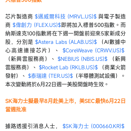
芯片製造商 
$邁威爾科技 (MRVL.US)$
 與電子製造
商 
$偉創力 (FLEX.US)$
即將加入標普500指數。而
納斯達克100指數將在下週一開盤前迎來5家新成分
股，分別是 
$Astera Labs (ALAB.US)$
 （AI數據中
心高速連接芯片）、 
$CoreWeave (CRWV.US)$
（新興雲服務商）、 
$NEBIUS (NBIS.US)$
 （新興
雲服務商）、 
$Rocket Lab (RKLB.US)$
 （商業火箭
發射）、 
$泰瑞達 (TER.US)$
（半導體測試設備）。
本次變動將於6月22日週一美股開盤時生效。
SK海力士擬最早8月赴美上市，美SEC最快6月22日
當週批准
據路透援引消息人士， 
$SK海力士 (000660.KR)$