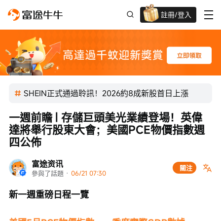
註冊/登入
迎新驚喜賞 股票/BTC等任你揀!
SHEIN正式通過聆訊！2026約8成新股首日上漲
一週前瞻 | 存儲巨頭美光業績登場！英偉
達將舉行股東大會；美國PCE物價指數週
四公佈
富途资讯
關注
參與了話題
 · 
06/21 07:30
新一週重磅日程一覽