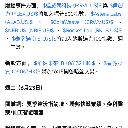
財經事件方面，
$邁威爾科技 (MRVL.US)$
 與 
$偉創
力 (FLEX.US)$
將加入標普500指數， 
$Astera Labs 
(ALAB.US)$
 、 
$CoreWeave (CRWV.US)$
 、 
$NEBIUS (NBIS.US)$
 、 
$Rocket Lab (RKLB.US)$
、 
$泰瑞達 (TER.US)$
將加入納斯達克100指數，週
一生效。
新股方面，
$華健未來-B (06132.HK)$
 、 
$星源材
質 (06067.HK)$
 將於16:15開啓暗盤交易。
週二（6月23日）
關鍵詞：夏季達沃斯論壇、聯邦快遞業績、麥科醫
藥/仙工智能暗盤