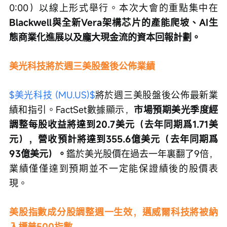
0:00）以線上形式舉行。本次大會的重點集中在
Blackwell與全新Vera架構芯片的產能爬坡、AI生
態商業化進展以及龐大現金流的資本回報計劃。
美光科技將於週三美股盤後公佈業績
$美光科技 (MU.US)$
將於週三美股盤後公佈最新業
績和指引。FactSet數據顯示，
市場預期美光季度經
調整每股收益將達到20.7美元（去年同期爲1.71美
元），營收預計將達到355.6億美元（去年同期爲
93億美元）。
鑑於美光股價在過去一年裏翻了9倍，
業績僅僅達到預期並不一定能保證績後的股價表
現。
美股指數成分股調整週一生效，邁威爾科技將被納
入標普500指數