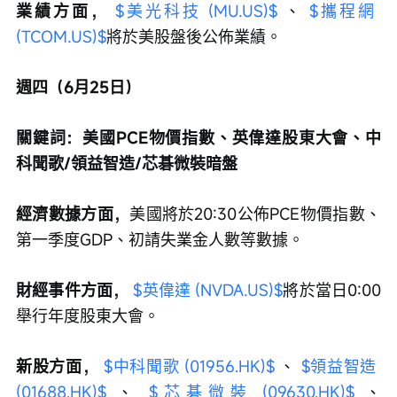
業績方面，
$美光科技 (MU.US)$
 、 
$攜程網 
(TCOM.US)$
將於美股盤後公佈業績。
週四（6月25日）
關鍵詞：美國PCE物價指數、英偉達股東大會、中
科聞歌/領益智造/芯碁微裝暗盤
經濟數據方面，
美國將於20:30公佈PCE物價指數、
第一季度GDP、初請失業金人數等數據。
財經事件方面，
$英偉達 (NVDA.US)$
將於當日0:00
舉行年度股東大會。
新股方面，
$中科聞歌 (01956.HK)$
 、 
$領益智造 
(01688.HK)$
 、 
$芯碁微裝 (09630.HK)$
 、 