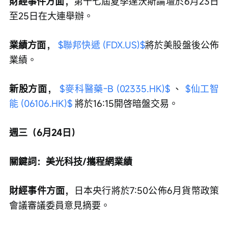
財經事件方面，
第十七屆夏季達沃斯論壇於6月23日
至25日在大連舉辦。
業績方面，
$聯邦快遞 (FDX.US)$
將於美股盤後公佈
業績。
新股方面，
$麥科醫藥-B (02335.HK)$
 、 
$仙工智
能 (06106.HK)$
 將於16:15開啓暗盤交易。
週三（6月24日）
關鍵詞：美光科技/攜程網業績
財經事件方面，
日本央行將於7:50公佈6月貨幣政策
會議審議委員意見摘要。