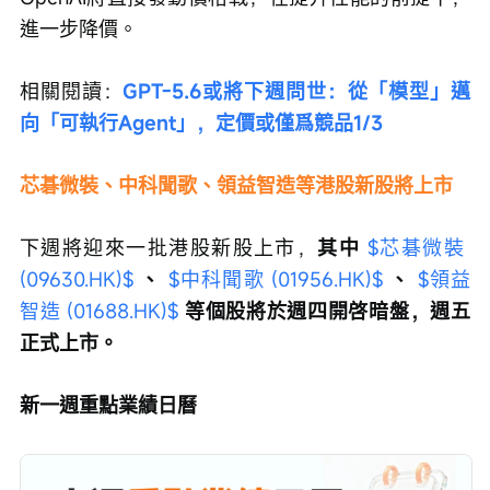
進一步降價。
相關閱讀：
GPT-5.6或將下週問世：從「模型」邁
向「可執行Agent」，定價或僅爲競品1/3
芯碁微裝、中科聞歌、領益智造等港股新股將上市
下週將迎來一批港股新股上市，
其中
$芯碁微裝 
(09630.HK)$
、
$中科聞歌 (01956.HK)$
、
$領益
智造 (01688.HK)$
等個股將於週四開啓暗盤，週五
正式上市。
新一週重點業績日曆