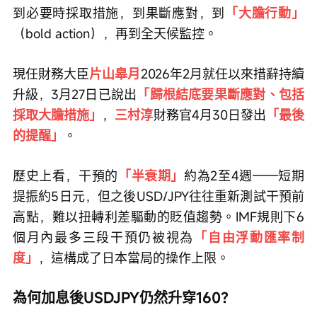
到必要時採取措施，到果斷應對，到
「大膽行動」
（bold action），再到全天候監控。
現任財務大臣
片山皋月
2026年2月就任以來措辭持續
升級，3月27日已說出
「歸根結底要果斷應對、包括
採取大膽措施」
，
三村淳
財務官4月30日發出
「最後
的提醒」
。
歷史上看，干預的
「半衰期」
約為2至4週——短期
提振約5日元，但之後USD/JPY往往重新測試干預前
高點，難以扭轉利差驅動的貶值趨勢。IMF規則下6
個月內最多三段干預仍被視為
「自由浮動匯率制
度」
，這構成了日本當局的操作上限。
為何加息後USDJPY仍然升穿160？