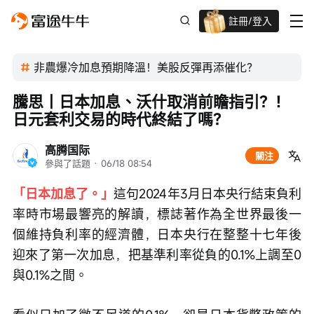
註冊/登入
迎新驚喜賞 股票/BTC等任你揀!
非農爆冷加息預期降溫！美股反彈再添催化？
騰思丨日本加息、沃什取消前瞻指引？！
日元套利交易的時代終結了嗎？
高腾国际
關注
參與了話題
 · 
06/18 08:54
「日本加息了。」
這句2024年3月日本央行結束負利
率時市場最響亮的解讀，標誌著作為全世界最後一
個維持負利率的經濟體，日本央行在整整十七年後
迎來了第一次加息，把基準利率從負的0.1%上調至0
與0.1%之間。