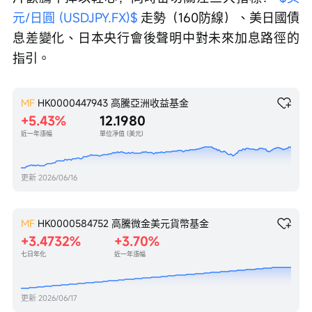
元/日圓 (USDJPY.FX)$
 走勢（160防線）、美日國債
息差變化、日本央行會後聲明中對未來加息路徑的
指引。 
MF
HK0000447943
高騰亞洲收益基金
+5.43%
12.1980
近一年漲幅
單位凈值 (美元)
更新
2026/06/16
MF
HK0000584752
高騰微金美元貨幣基金
+3.4732%
+3.70%
七日年化
近一年漲幅
更新
2026/06/17