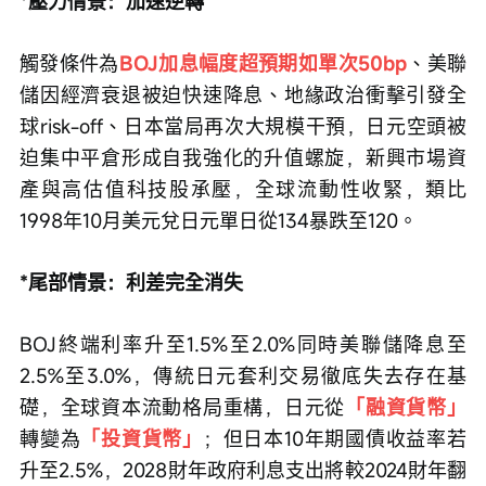
*壓力情景：加速逆轉
觸發條件為
BOJ加息幅度超預期如單次50bp
、美聯
儲因經濟衰退被迫快速降息、地緣政治衝擊引發全
球risk-off、日本當局再次大規模干預，日元空頭被
迫集中平倉形成自我強化的升值螺旋，新興市場資
產與高估值科技股承壓，全球流動性收緊，類比
1998年10月美元兌日元單日從134暴跌至120。
*尾部情景：利差完全消失
BOJ終端利率升至1.5%至2.0%同時美聯儲降息至
2.5%至3.0%，傳統日元套利交易徹底失去存在基
礎，全球資本流動格局重構，日元從
「融資貨幣」
轉變為
「投資貨幣」
；但日本10年期國債收益率若
升至2.5%，2028財年政府利息支出將較2024財年翻