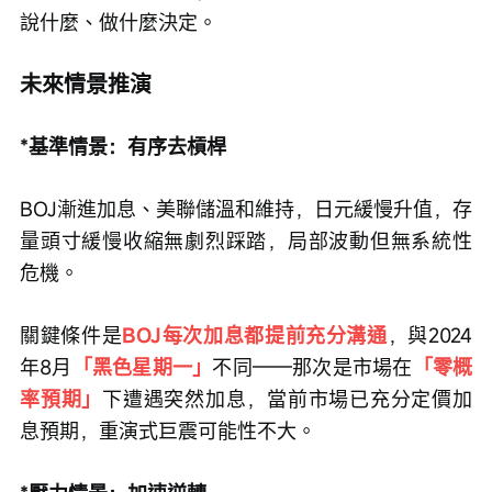
說什麼、做什麼決定。
未來情景推演
*基準情景：有序去槓桿
BOJ漸進加息、美聯儲溫和維持，日元緩慢升值，存
量頭寸緩慢收縮無劇烈踩踏，局部波動但無系統性
危機。
關鍵條件是
BOJ每次加息都提前充分溝通
，與2024
年8月
「黑色星期一」
不同——那次是市場在
「零概
率預期」
下遭遇突然加息，當前市場已充分定價加
息預期，重演式巨震可能性不大。