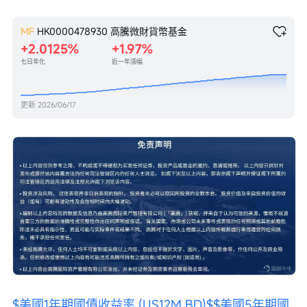
MF
HK0000478930
高騰微財貨幣基金
+2.0125%
+1.97%
七日年化
近一年漲幅
更新
2026/06/17
$美國1年期國債收益率 (US12M.BD)$
$美國5年期國