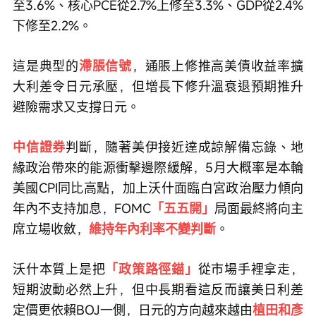
至3.6%、核心PCE從2.7%上修至3.3%、GDP從2.4%
下修至2.2%。
這是典型的
滯脹信號
，通脹上修推高美債收益率擴
大利差令日元承壓，但增長下修升溫衰退預期推升
避險需求又支撐日元。
中信證券
判斷，隨著美伊接近達成諒解備忘錄、地
緣政治帶來的能源衝擊邊際緩解，5月大概率是本輪
美國CPI同比高點，加上沃什面臨白宮政治壓力傾向
年內不支持加息，FOMC
「五五開」
局面最終將向主
席立場收斂，
維持年內利率不變判斷
。
沃什本質上是把
「政策路徑錨」
從市場手裡拿走，
短期波動必然上升，但中長期看這反而讓美日利差
定價更依賴BOJ一側，日元的方向越來越由
植田和彥