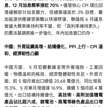
息，12 月加息概率接近 70%。
儘管核心 CPI 環比回
落緩解部分加息壓力，但通脹遠高於 2% 目標，疊
加能源供應鏈受損難以快速修復，聯儲局 6 月議息
會議大概率維持利率不變，但 「高利率維持更久」 
的鷹派基調將進一步強化，年內加息窗口仍存。
中國：外貿延續高增、結構優化，PPI 上行、CPI 溫
和，經濟韌性凸顯
中國方面， 5 月宏觀數據呈現外需強勁、工業回
暖、物價溫和的格局，經濟整體韌性充足。外貿方
面，前 5 個月進出口總值 20.68 萬億元，同比增長 
15.3%，5 月單月增速達 16.9%，連續 3 個月超 4 萬
億元。出口結構持續優化，
高技術、高附加值機電
產品佔比超六成，鋰電池、風電等綠色產品出口增