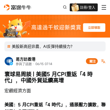
註冊/登入
迎新驚喜賞 股票/BTC等任你揀!
美股新高迎非農，AI反彈持續接力？
易方达香港
關注
參與了話題
 · 
06/15 07:14
寰球易周談 | 美國5 月CPI重返「4 時
代」，中國外貿延續高增
宏觀經濟方面
美國：5 月CPI重返「4 時代」，通脹壓力擴散，聯