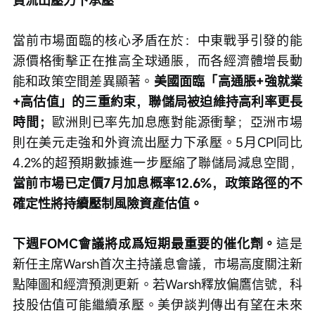
資流出壓力下承壓
當前市場面臨的核心矛盾在於：中東戰爭引發的能
源價格衝擊正在推高全球通脹，而各經濟體增長動
能和政策空間差異顯著。
美國面臨「高通脹+強就業
+高估值」的三重約束，聯儲局被迫維持高利率更長
時間；
歐洲則已率先加息應對能源衝擊；亞洲市場
則在美元走強和外資流出壓力下承壓。5月CPI同比
4.2%的超預期數據進一步壓縮了聯儲局減息空間，
當前市場已定價7月加息概率12.6%，政策路徑的不
確定性將持續壓制風險資產估值。
下週FOMC會議將成爲短期最重要的催化劑。
這是
新任主席Warsh首次主持議息會議，市場高度關注新
點陣圖和經濟預測更新。若Warsh釋放偏鷹信號，科
技股估值可能繼續承壓。美伊談判傳出有望在未來