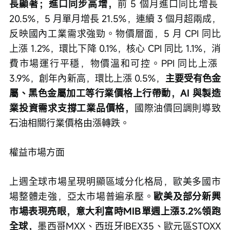
長顯著；進口同步高增，
前 5 個月進口同比增長 
20.5%，5 月單月增長 21.5%，連續 3 個月超兩成，
反映國內工業需求強勁。物價層面，5 月 CPI 同比
上漲 1.2%，環比下降 0.1%，核心 CPI 同比 1.1%，消
費市場運行平穩，物價溫和可控。PPI 同比上漲 
3.9%，創年內新高，環比上漲 0.5%，
主要受有色金
屬、黑色金屬加工等行業價格上行帶動，AI 與製造
業投資需求支撐工業品價格，
國際油價回調則導致
石油相關行業價格由漲轉跌。
權益市場方面
上週全球市場呈現明顯區域分化格局，歐美多國市
場整體走強，亞太市場普遍承壓。
歐美及部分新興
市場表現亮眼，意大利富時MIB單週上漲3.2%領跑
全球，
墨西哥MXX、西班牙IBEX35、歐元區STOXX