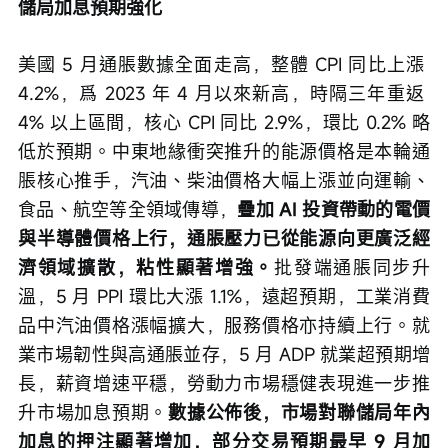
儲局加息預期強化
美國 5 月通脹數據全面走高，整體 CPI 同比上漲 
4.2%，爲 2023 年 4 月以來新高，時隔三年重返 
4% 以上區間，核心 CPI 同比 2.9%，環比 0.2% 略
低於預期。中東地緣衝突推升的能源價格是本輪通
脹核心推手，汽油、柴油價格大幅上漲並向運輸、
食品、航空等全領域傳導，
疊加 AI 投資帶動的電價
與半導體價格上行，通脹壓力已從能源向更廣泛經
濟領域擴散，粘性顯著增強。
批發端通脹同步升
溫，5 月 PPI 環比大漲 1.1%，遠超預期，工業消費
品中汽油價格漲幅擴大，服務價格亦持續上行。就
業市場韌性與高通脹並存，5 月 ADP 就業超預期增
長，薪資增速平穩，勞動力市場穩健表現進一步推
升市場加息預期。
數據公佈後，市場對聯儲局年內
加息的押注顯著增加，部分交易預期最早 9 月加