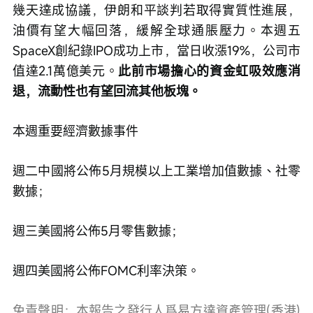
幾天達成協議，伊朗和平談判若取得實質性進展，
油價有望大幅回落，緩解全球通脹壓力。本週五
SpaceX創紀錄IPO成功上市，當日收漲19%，公司市
值達2.1萬億美元。
此前市場擔心的資金虹吸效應消
退，流動性也有望回流其他板塊。
本週重要經濟數據事件
週二中國將公佈5月規模以上工業增加值數據、社零
數據；
週三美國將公佈5月零售數據；
週四美國將公佈FOMC利率決策。
免責聲明：本報告之發行人爲易方達資產管理(香港)