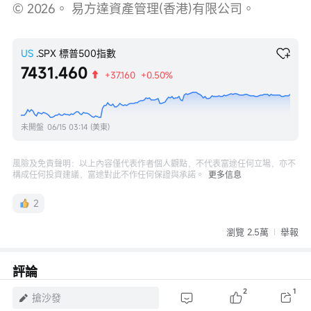
© 2026。 易方達資產管理(香港)有限公司。
US
.SPX
標普500指數
7431.460
+37.160
+0.50%
未開盤
06/15 03:14 (美東)
風險及免責聲明：以上內容僅代表作者個人觀點，不代表富途任何立場，亦不
構成任何投資建議，富途對此不作任何保證與承諾。
更多信息
2
瀏覽 2.5萬
舉報
評論
2
1
登錄
發表評論
搶沙發