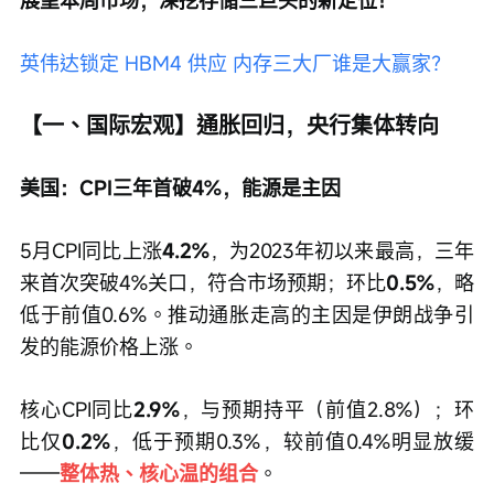
英伟达锁定 HBM4 供应 内存三大厂谁是大赢家？
【一、国际宏观】通胀回归，央行集体转向
美国：CPI三年首破4%，能源是主因
5月CPI同比上涨
4.2%
，为2023年初以来最高，三年
来首次突破4%关口，符合市场预期；环比
0.5%
，略
低于前值0.6%。推动通胀走高的主因是伊朗战争引
发的能源价格上涨。
核心CPI同比
2.9%
，与预期持平（前值2.8%）；环
比仅
0.2%
，低于预期0.3%，较前值0.4%明显放缓
——
整体热、核心温的组合
。