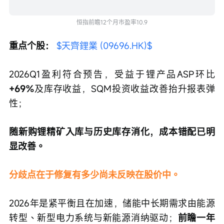
恒指前瞻12个月市盈率10.9
重点个股： 
$天齊鋰業 (09696.HK)$
2026Q1盈利符合预告，受益于锂产品ASP环比
+69%
及库存收益，SQM投资收益改善抬升报表弹
性；
随新购锂精矿入库与历史库存消化，成本错配已明
显改善。
分歧点在于修复有多少尚未反映在股价中。