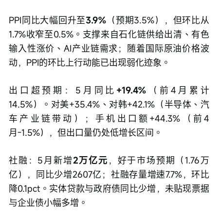
PPI同比大幅回升至
3.9%
（预期3.5%），但环比从
1.7%收窄至0.5%。支撑来自石化链供给出清、有色
输入性涨价、AI产业链需求；随着国际原油价格波
动，PPI的环比上行动能已出现弱化迹象。
出口超预期：5月同比
+19.4%
（前4月累计
14.5%）。对美+35.4%、对韩+42.1%（半导体、汽
车产业链带动）；手机出口额+44.3%（前4
月-1.5%），但出口量仍处低增长区间。
社融：5月新增
2万亿元
，好于市场预期（1.76万
亿），同比少增2607亿；社融存量增速7.7%，环比
降0.1pct。实体贷款与政府债同比少增，未贴现票据
与企业债小幅多增。