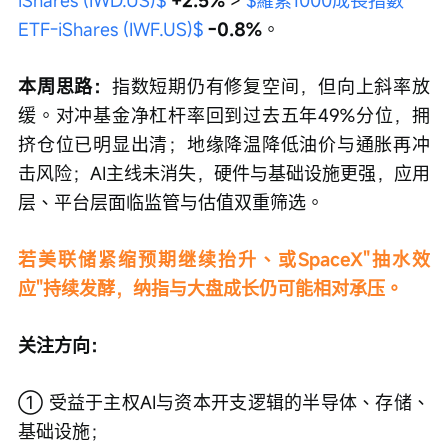
ETF-iShares (IWF.US)$
-0.8%
。
本周思路：
指数短期仍有修复空间，但向上斜率放
缓。对冲基金净杠杆率回到过去五年49%分位，拥
挤仓位已明显出清；地缘降温降低油价与通胀再冲
击风险；AI主线未消失，硬件与基础设施更强，应用
层、平台层面临监管与估值双重筛选。
若美联储紧缩预期继续抬升、或SpaceX"抽水效
应"持续发酵，纳指与大盘成长仍可能相对承压。
关注方向：
① 受益于主权AI与资本开支逻辑的半导体、存储、
基础设施；