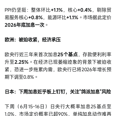
PPI仍坚挺：整体环比
+1.1%
，核心
+0.4%
，剔除贸
易服务核心
+0.8%
，能源环比
+1.1%
。市场据此定价
2026年底加息一次
。
欧洲：被迫收紧，经济承压
欧央行近三年来首次加息
25个基点
，存款便利利率
升至
2.25%
。在经济已现萎缩迹象的背景下被迫收
紧，恐进一步拖累内需，欧央行已将2026年增长预
期下调至0.8%。
日本：下周加息近乎板上钉钉，关注"鸽派加息"风险
下周（6月15-16日）日央行大概率加息25基点至
1.0%，市场定价概率已超90%，单纯加息动作难再