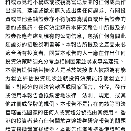
之用，而非考慮任何某特定收取者的特定投資目
標，財務狀況或任何特別需要。本報告內的任何資
料或意見均不構成或被視為富途集團的任何成員作
出提議，建議或徵求購入或出售任何證券，有關投
資或其他金融證券亦不得解釋為購買或出售證券的
要約或邀請。任何決定購買本研究報告中所提及的
證券都應考慮到現有的公開信息，包括任何有關此
類證券的招股說明書等。本報告所提及之產品未必
適合所有投資者，閱覽本報告的人士應在作出任何
投資決策時須充分考慮相關因素並尋求專業建議。 
本報告提供給某接收人是基於該接收人被認為有能
力獨立評估投資風險並就投資決策能行使獨立判
斷。對部分的司法管轄區或國家而言，分發，發行
或使用本報告會抵觸當地法律，法則，規定，或其
他註冊或發牌的規例。本報告不是旨在向該等司法
管轄區或國家的任何人或實體分發或由其使用。 香