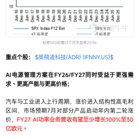
标普500前瞻12个月市盈率20.96
重点个股： 
$英飛凌科技(ADR) (IFNNY.US)$
AI电源管理方案在FY26/FY27同时受益于更强需
求、更高产能与更高价格；
汽车与工业进入上行周期，涨价进入结构性高毛利
区间，市场预期7月对部分产品启动年内第二轮涨
价，
FY27 AI功率业务营收有望至少增长100%至30
亿欧元
。