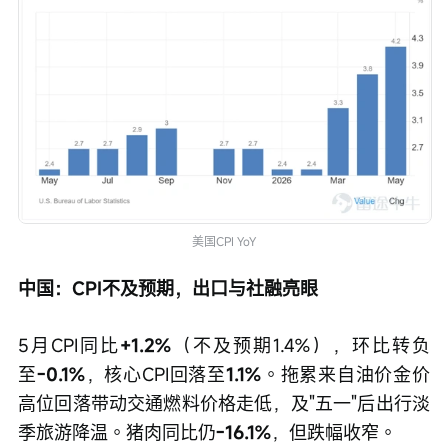
美国CPI YoY
中国：CPI不及预期，出口与社融亮眼
5月CPI同比
+1.2%
（不及预期1.4%），环比转负
至
-0.1%
，核心CPI回落至
1.1%
。拖累来自油价金价
高位回落带动交通燃料价格走低，及"五一"后出行淡
季旅游降温。猪肉同比仍
-16.1%
，但跌幅收窄。