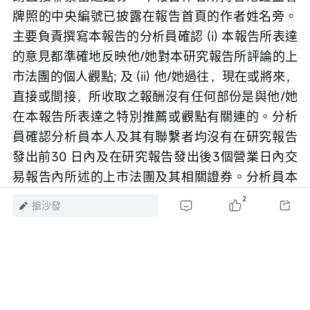
港的投資者若有任何關於富途證券研究報告的問題
請直接聯繫富途證券。本報告作者所持香港證監會
牌照的中央編號已披露在報告首頁的作者姓名旁。
主要負責撰寫本報告的分析員確認 (i) 本報告所表達
的意見都準確地反映他/她對本研究報告所評論的上
市法團的個人觀點; 及 (ii) 他/她過往，現在或將來，
直接或間接，所收取之報酬沒有任何部份是與他/她
在本報告所表達之特別推薦或觀點有關連的。分析
員確認分析員本人及其有聯繫者均沒有在研究報告
發出前30 日內及在研究報告發出後3個營業日內交
2
搶沙發
易報告內所述的上市法團及其相關證券。分析員本
人或其有聯繫者並未擔任本研究報告所評論的上市
法團高級管理人員，也未持有其任何財務權益。本
報告中，富途證券並無持有該上市公司市值的1％或
以上的任何財務權益，在過去12個月內與該公司並