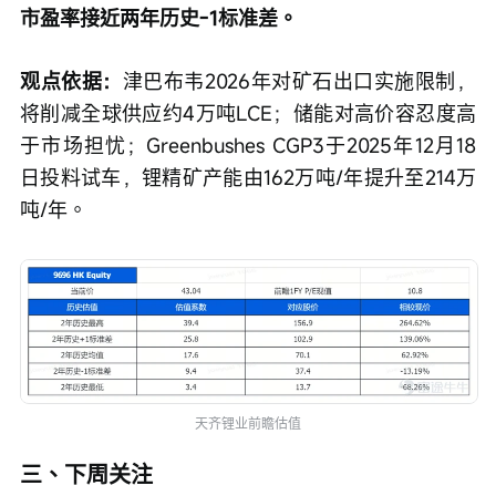
2026年是紧平衡且在加速，储能中长期需求由能源
转型、新型电力系统与新能源消纳驱动；
前瞻一年
市盈率接近两年历史-1标准差。
观点依据：
津巴布韦2026年对矿石出口实施限制，
将削减全球供应约4万吨LCE；储能对高价容忍度高
于市场担忧；Greenbushes CGP3于2025年12月18
日投料试车，锂精矿产能由162万吨/年提升至214万
吨/年。
天齐锂业前瞻估值