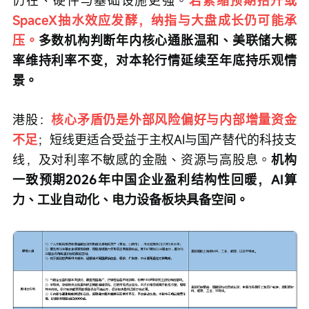
放缓。地缘降温降低油价与通胀再冲击风险，AI主线
仍在、硬件与基础设施更强。
若紧缩预期抬升或
SpaceX抽水效应发酵，纳指与大盘成长仍可能承
压。
多数机构判断年内核心通胀温和、美联储大概
率维持利率不变，对本轮行情延续至年底持乐观情
景。
港股：
核心矛盾仍是外部风险偏好与内部增量资金
不足
；短线更适合受益于主权AI与国产替代的科技支
线，及对利率不敏感的金融、资源与高股息。
机构
一致预期2026年中国企业盈利结构性回暖，AI算
力、工业自动化、电力设备板块具备空间。