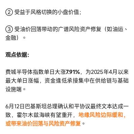
② 受益于风格切换的小盘价值；
③ 受油价回落带动的广谱风险资产修复（如油运、
金融）。
观点依据：
费城半导体指数单日大涨
7.91%
，为2025年4月以来
最大单日涨幅，资金逢低承接集中在供给链与基础
设施端。
6月12日巴基斯坦总理确认和平协议最终文本达成一
致，霍尔木兹海峡有望重开，
地缘风险边际缓和，
或带来油价回落与风险资产修复
。