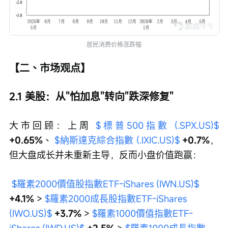
居民消费价格涨跌幅
【二、市场观点】
2.1 美股：从"怕加息"转向"跌深修复"
大市回顾：上周 
$標普500指數 (.SPX.US)$
+0.65%
、 
$納斯達克綜合指數 (.IXIC.US)$
+0.7%
，
但大盘成长并未重新主导，反而小盘价值跑赢：
$羅素2000價值股指數ETF-iShares (IWN.US)$
+4.1% 
> 
$羅素2000成長股指數ETF-iShares 
(IWO.US)$
 +3.7%
 > 
$羅素1000價值指數ETF-
iShares (IWD.US)$
+2.5%
 > 
$羅素1000成長指數