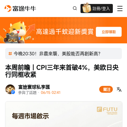
註冊/登入
迎新驚喜賞 股票/BTC等任你揀!
今晚20:30！非農來襲，美股能否再創新高？
本周前瞻丨CPI三年来首破4%，美欧日央
行同框收紧
富途寰球私享匯
關注
參與了話題
 · 
06/15 02:41