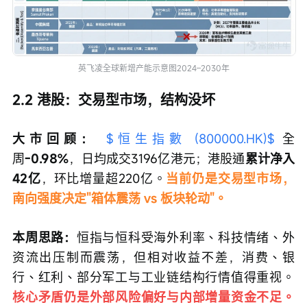
英飞凌全球新增产能示意图2024–2030年
2.2 港股：交易型市场，结构没坏
大市回顾：
$恒生指數 (800000.HK)$
 全
周
-0.98%
，日均成交3196亿港元；港股通
累计净入
42亿
，环比增量超220亿。
当前仍是交易型市场，
南向强度决定"箱体震荡 vs 板块轮动"。
本周思路：
恒指与恒科受海外利率、科技情绪、外
资流出压制而震荡，但相对收益不差，消费、银
行、红利、部分军工与工业链结构行情值得重视。
核心矛盾仍是外部风险偏好与内部增量资金不足。