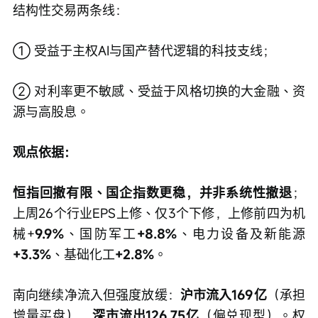
结构性交易两条线：
① 受益于主权AI与国产替代逻辑的科技支线；
② 对利率更不敏感、受益于风格切换的大金融、资
源与高股息。
观点依据：
恒指回撤有限、国企指数更稳，并非系统性撤退
；
上周26个行业EPS上修、仅3个下修，上修前四为机
械+
9.9%
、国防军工
+8.8%
、电力设备及新能源
+3.3%
、基础化工
+2.8%
。
南向继续净流入但强度放缓：
沪市流入169亿
（承担
增量买盘），
深市流出126.75亿
（偏兑现型）。权