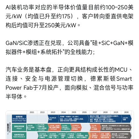
AI装机功率对应的半导体价值量目前约100–250美
元/kW（均值已升至约175），客户转向垂直供电架
构后均值可升至250美元/kW。
GaN/SiC渗透正在兑现，公司具备"硅+SiC+GaN+模
拟器件+模组+系统拓扑"的全栈能力；
汽车业务是基本盘，正向更具结构成长性的MCU、
连接、安全与电源管理切换，德累斯顿Smart 
Power Fab于7月投产，面向模拟、混合信号与功率
半导体。