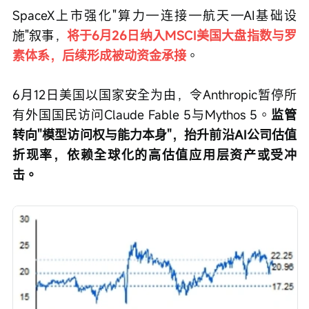
SpaceX上市强化"算力—连接—航天—AI基础设
施"叙事，
将于6月26日纳入MSCI美国大盘指数与罗
素体系，后续形成被动资金承接
。
6月12日美国以国家安全为由，令Anthropic暂停所
有外国国民访问Claude Fable 5与Mythos 5。
监管
转向"模型访问权与能力本身"，抬升前沿AI公司估值
折现率，依赖全球化的高估值应用层资产或受冲
击。