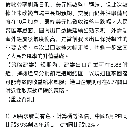
債收益率刷新日低，美元指數盤中轉跌，但此次數
據並未改變市場中長期預期，交易員仍押注聯儲局
將在10月加息，最終美元指數收復盤中跌幅。人民
幣匯率層面，國內出口數據延續強勁表現，外需端
海外經濟景氣度偏高，是當前我國出口保持韌性的
重要支撐。本次出口數據大幅走強，也進一步鞏固
了人民幣匯率的升值基礎。
【策略建議】短期內，建議出口企業可在6.83附
近，擇機逢高分批鎖定遠期結匯，以規避匯率回落
可能導致的收益縮水風險；進口企業則可在6.77關口
附近採取滾動購匯的策略。
【重要資訊】
1）AI需求驅動有色、計算機等漲價，中國5月PPI同
比漲3.9%創四年新高，CPI同比漲1.2%。