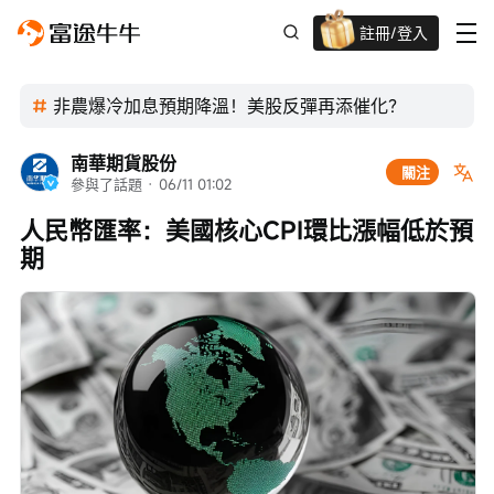
註冊/登入
迎新驚喜賞 股票/BTC等任你揀!
非農爆冷加息預期降溫！美股反彈再添催化？
南華期貨股份
關注
參與了話題
 · 
06/11 01:02
人民幣匯率：美國核心CPI環比漲幅低於預
期