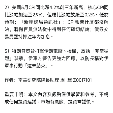
2）美國5月CPI同比漲4.2%創三年新高，核心CPI同
比漲幅加速至2.9%，但環比漲幅放緩至0.2%、低於
預期；「新聯儲局通訊社」：CPI報告什麼都沒解
決，聯儲官員無法從中得到任何確切結論；債券交
易員堅持押注年內加息。
3）特朗普威脅打擊伊朗電廠、橋樑，放話「非常猛
烈」襲擊，伊軍方警告更強力回應，以防長稱對伊
軍事行動「遠未結束」。
作者：南華研究院院長助理 周  驥 Z0017101
重要申明：本文內容及觀點僅供學習和參考，不構
成任何投資建議。市場有風險，投資需謹慎。