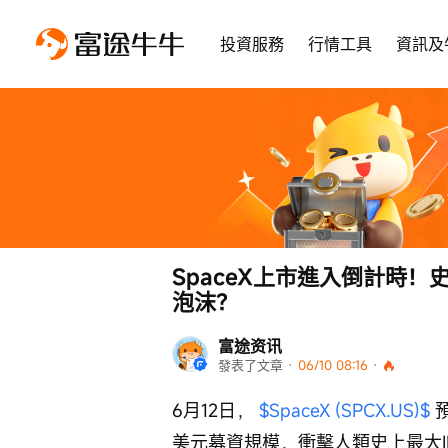
投資服務
行情工具
資訊及
SpaceX上市進入倒計時！
泡沫？
富途资讯
發表了文章
 · 
06/10 08:16
 · 
6月12日， 
$SpaceX (SPCX.US)$
 
美元募資規模，衝擊人類史上最大I