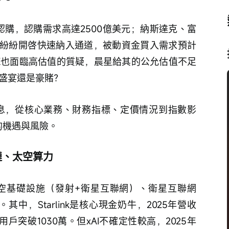
額認購，認購需求高達2500億美元；納斯達克、富
紛紛開啓快速納入通道，被動資金買入需求預計
ceX也面臨高估值的質疑，晨星給其的公允估值不足
是盛宴還是豪賭？
心信息，從核心業務、財務指標、定價情況到指數影
的機遇與風險。
鏈、太空算力
有太空基礎設施（發射+衛星互聯網）、衛星互聯網
業務。其中，Starlink是核心現金奶牛，2025年營收
，用戶突破1030萬。但xAI不確定性較高，2025年