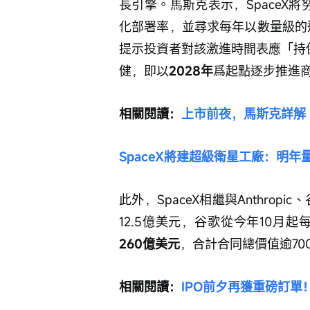
長引擎。馬斯克表示，SpaceX將
化部署率，並尋求每年以數量級的
提示投資者對該激進時間表應「持
健，即以
2028年
爲起點逐步推進
相關閱讀：
上市前夜，馬斯克詳解「
SpaceX將建超級衛星工廠：明年量
此外，SpaceX相繼與Anthropi
12.5億美元，谷歌從今年10月
260億美元
，合計合同總價值逾70
相關閱讀：
IPO前夕再獲重磅訂單！