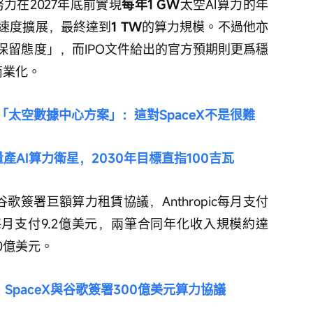
努力在2027年底前實現
每年1 GW
太空AI算力的年
速度擴展，最終達到
1 TW
的算力規模。不過他亦
保留態度」，而IPO文件給出的官方預期則更爲穩
商業化。
太空數據中心方案」：這對SpaceX不是很難
產AI算力衛星，2030年目標直指100吉瓦
c、谷歌簽署巨額算力租賃協議，Anthropic每月支付
起每月支付9.2億美元，兩筆合同年化收入規模約達
0億美元。
SpaceX與谷歌簽署300億美元算力協議