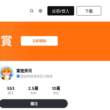
註冊/登入
下載
富途资讯
富途財經資訊官方賬號
553
2.5萬
10萬
關注
粉絲
來訪
關注