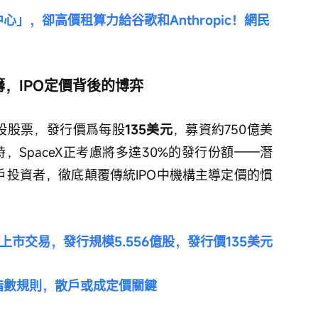
心」，卻高價租算力給谷歌和Anthropic！網民
籌，IPO定價背後的博弈
56億股股票，發行價爲每股
135美元
，募資約750億美
時，SpaceX正考慮將多達30%的發行份額——潛
戶投資者，徹底顛覆傳統IPO中機構主導定價的慣
eX上市交易，發行規模5.556億股，發行價135美元
改寫指數規則，散戶或成定價關鍵