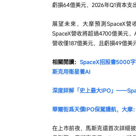
虧損64億美元，2026年Q1資本支出
展望未來，大摩預測SpaceX營收
SpaceX營收將超過4700億美元，A
營收僅187億美元，且虧損49億美
相關閱讀：
SpaceX招股書5000
斯克用衛星養AI
深度詳解「史上最大IPO」——Spa
華爾街爲天價IPO保駕護航，大摩：S
在上市前夜，馬斯克還首次詳細披