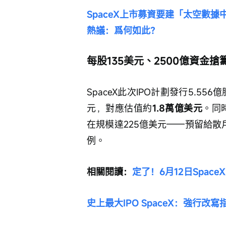
SpaceX上市募資要建「太空數據中
熱議：爲何如此？
每股135美元、2500億資金搶
SpaceX此次IPO計劃發行5.5
元，對應估值約
1.8萬億美元
。同
在規模達225億美元——預留給散
例。
相關閱讀：
定了！6月12日Spac
史上最大IPO SpaceX：強行