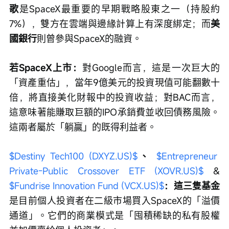
歌
是SpaceX最重要的早期戰略股東之一（持股約
7%），雙方在雲端與邊緣計算上有深度綁定；而
美
國銀行
則曾參與SpaceX的融資。
若SpaceX上市：
對Google而言，這是一次巨大的
「資產重估」，當年9億美元的投資現值可能翻數十
倍，將直接美化財報中的投資收益；對BAC而言，
這意味著能賺取巨額的IPO承銷費並收回債務風險。
這兩者屬於「躺贏」的既得利益者。
$Destiny Tech100 (DXYZ.US)$
、 
$Entrepreneur 
Private-Public Crossover ETF (XOVR.US)$
 & 
$Fundrise Innovation Fund (VCX.US)$
：這三隻基金
是目前個人投資者在二級市場買入SpaceX的「溢價
通道」。它們的商業模式是「囤積稀缺的私有股權