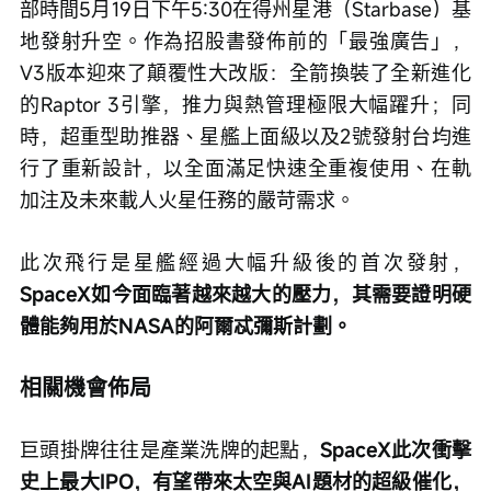
部時間5月19日下午5:30在得州星港（Starbase）基
地發射升空。作為招股書發佈前的「最強廣告」，
V3版本迎來了顛覆性大改版：全箭換裝了全新進化
的Raptor 3引擎，推力與熱管理極限大幅躍升；同
時，超重型助推器、星艦上面級以及2號發射台均進
行了重新設計，以全面滿足快速全重複使用、在軌
加注及未來載人火星任務的嚴苛需求。
此次飛行是星艦經過大幅升級後的首次發射，
SpaceX如今面臨著越來越大的壓力，其需要證明硬
體能夠用於NASA的阿爾忒彌斯計劃。
相關機會佈局
巨頭掛牌往往是產業洗牌的起點，
SpaceX此次衝擊
史上最大IPO，有望帶來太空與AI題材的超級催化，