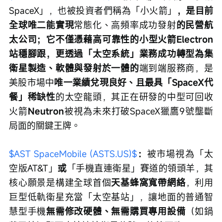
SpaceX」，也被投資者們稱為「小火箭」
，是目前
全球唯二能實現
常態化、高頻率成功發射
的民營航
太公司；它不僅憑藉高可靠性的小型火箭Electron
站穩腳跟，更透過「太空系統」業務成功轉型為集
衛星製造、軟體與發射於一體的
端到端服務商，是
美股市場中
唯一業績兌現良好、且最具「SpaceX代
餐」稀缺性
的太空龍頭，其正在研發的中型可回收
火箭
Neutron
被視為未來打破SpaceX獵鷹9號壟斷
局面的關鍵王牌。
$AST SpaceMobile (ASTS.US)$
：
被市場視為「太
空版AT&T」
或
「手機直連衛星」賽道的領頭羊，其
核心願景是構建全球首個
天基蜂窩寬帶網絡
，利用
巨型低軌衛星充當「太空基站」，讓地面的普通智
慧型手機
無需修改硬體、無需購買專用設備
（如鍋