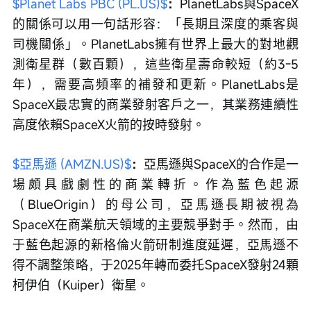
$Planet Labs PBC (PL.US)$
：
PlanetLabs與SpaceX
的關係可以用一句話形容：「長期且深度的乘客與
司機關係」。PlanetLabs擁有世界上最大的對地觀
測衛星群（數百顆），這些衛星壽命較短（約3-5
年），需要高頻率的補發和更新。PlanetLabs是
SpaceX最忠實的商業發射客戶之一，其業務連續性
高度依賴SpaceX火箭的按時發射。
$亞馬遜 (AMZN.US)$
：
亞馬遜與SpaceX的合作是一
場頗具戲劇性的商業轉折。作為藍色起源
（BlueOrigin）的母公司，亞馬遜長期被視為
SpaceX在商業航天領域的主要競爭對手。然而，由
于藍色起源的新格倫火箭研制進度延遲，亞馬遜不
得不調整策略，于2025年轉而委托SpaceX發射24顆
柯伊伯（Kuiper）衛星。