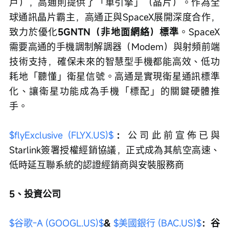
戶），高通則提供了「車引擎」（晶片）。作為全
球通訊晶片霸主，高通正與SpaceX展開深度合作，
致力於優化
5GNTN（非地面網絡）標準
。SpaceX
需要高通的手機調制解調器（Modem）與射頻前端
技術支持，確保未來的智慧型手機都能高效、低功
耗地「聽懂」衛星信號。高通是實現衛星通訊標準
化、讓衛星功能成為手機「標配」的關鍵硬體推
手。
$flyExclusive (FLYX.US)$
：
公司此前宣佈已與
Starlink簽署授權經銷協議，正式成為其航空高速、
低時延互聯系統的認證經銷商與安裝服務商
5、投資公司
$谷歌-A (GOOGL.US)$
& 
$美國銀行 (BAC.US)$
：谷