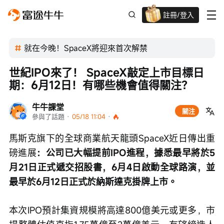
註冊/登入
迎新驚喜賞 股票/BTC等任你揀!
就在今晚！SpaceX將迎來首次解禁
世紀IPO來了！ SpaceX敲定上市目標日
期：6月12日！有哪些機會值得關注？
牛牛課堂
關注
參與了話題
 · 
05/18 11:04
 · 
馬斯克旗下的全球商業航天龍頭SpaceX近日傳出重
磅進展
：公司已大幅提前IPO進程，據悉最早將於5
月21日正式遞交招股書，6月4日啟動全球路演，並
最早於6月12日正式於納斯達克掛牌上市。
本次IPO預計集資規模將高達800億美元或更多，市