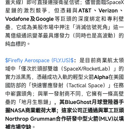
蓋天線）即可直接連接衛星信號；儘管面臨SpaceX
星鏈的激烈競爭，但憑藉與
AT&T、Verizon、
Vodafone及Google
等巨頭的深度綁定和專利壁
壘，它成為美股市場中押注「消滅信號死角」這一
萬億級通訊變革最具爆發力（同時也是高波動）的
純血標的。
$Firefly Aerospace (FLY.US)$
：
是目前商業航太領
域中「僅次於頭部雙雄（SpaceX/RocketLab）」的
實力派黑馬，憑藉成功入軌的輕型火箭
Alpha
在美國
國防部的「快速響應發射（Tactical Space）」任務
中嶄露頭角；與單一發射商不同，它擁有一條高壁
壘的「地月生態鏈」
，其BlueGhost月球登陸器手
握NASA商業載荷大單；這家公司正通過與軍工巨頭
Northrop Grumman合作研發中型火箭(MLV)以填
補市場空缺
。