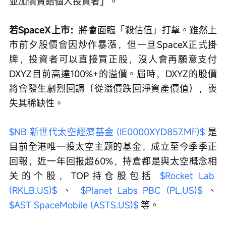
並加價賣給個人投資者」。
若SpaceX上市：
將會面臨「殺估值」打擊。雖然上
市前夕股價會因炒作暴漲，但一旦SpaceX正式掛
牌，投資者可以直接買正股，沒人會再願意支付
DXYZ目前高達100%+的溢價。屆時，DXYZ的股價
將會發生劇烈回調（從溢價跌回淨資產價值），喪
失其稀缺性。
$NB 新世代太空經濟基金 (IE0000XYD857.MF)$
 是
目前全港唯一投太空主题的基金，成立至今季季正
回報，近一年回报超60%，持倉都是與太空概念相
关的个股，TOP持仓股包括 
$Rocket Lab 
(RKLB.US)$
 、 
$Planet Labs PBC (PL.US)$
 、 
$AST SpaceMobile (ASTS.US)$
 等。