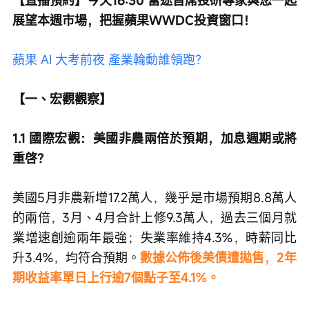
展望本週市場，把握蘋果WWDC投資窗口！
蘋果 AI 大考前夜 產業輪動誰領跑？
【一、宏觀觀察】
1.1 國際宏觀：美國非農兩倍於預期，加息週期或將
重啓？
美國5月非農新增17.2萬人，幾乎是市場預期8.8萬人
的兩倍，3月、4月合計上修9.3萬人，過去三個月就
業增速創逾兩年最強；失業率維持4.3%，時薪同比
升3.4%，均符合預期。
數據公佈後美債遭拋售，2年
期收益率單日上行逾7個點子至4.1%。