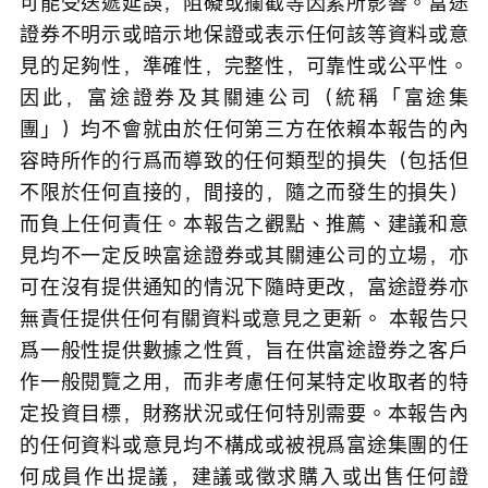
可能受送遞延誤，阻礙或攔截等因素所影響。富途
證券不明示或暗示地保證或表示任何該等資料或意
見的足夠性，準確性，完整性，可靠性或公平性。
因此，富途證券及其關連公司（統稱「富途集
團」）均不會就由於任何第三方在依賴本報告的內
容時所作的行爲而導致的任何類型的損失（包括但
不限於任何直接的，間接的，隨之而發生的損失）
而負上任何責任。本報告之觀點、推薦、建議和意
見均不一定反映富途證券或其關連公司的立場，亦
可在沒有提供通知的情況下隨時更改，富途證券亦
無責任提供任何有關資料或意見之更新。 本報告只
爲一般性提供數據之性質，旨在供富途證券之客戶
作一般閱覽之用，而非考慮任何某特定收取者的特
定投資目標，財務狀況或任何特別需要。本報告內
的任何資料或意見均不構成或被視爲富途集團的任
何成員作出提議，建議或徵求購入或出售任何證