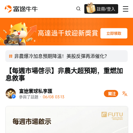
註冊/登入
迎新驚喜賞 股票/BTC等任你揀!
非農爆冷加息預期降溫！美股反彈再添催化？
【每週市場啓示】非農大超預期，重燃加
息敘事
富途寰球私享匯
關注
參與了話題
 · 
06/08 03:13