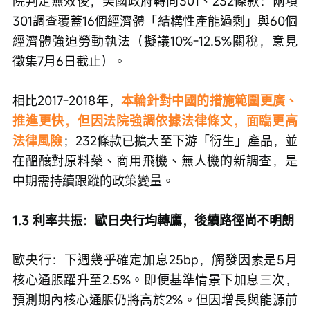
院判定無效後，美國政府轉向301、232條款：兩項
301調查覆蓋16個經濟體「結構性產能過剩」與60個
經濟體強迫勞動執法（擬議10%-12.5%關稅，意見
徵集7月6日截止）。
相比2017-2018年，
本輪針對中國的措施範圍更廣、
推進更快，但因法院強調依據法律條文，面臨更高
法律風險
；232條款已擴大至下游「衍生」產品，並
在醞釀對原料藥、商用飛機、無人機的新調查，是
中期需持續跟蹤的政策變量。
1.3 利率共振：歐日央行均轉鷹，後續路徑尚不明朗
歐央行：下週幾乎確定加息25bp，觸發因素是5月
核心通脹躍升至2.5%。即便基準情景下加息三次，
預測期內核心通脹仍將高於2%。但因增長與能源前