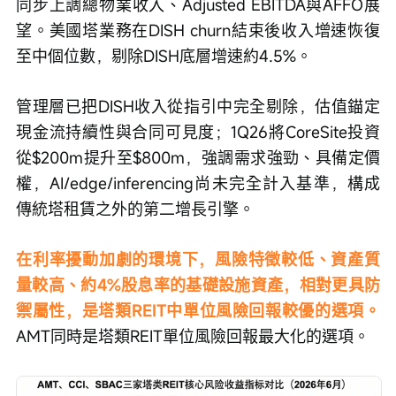
同步上調總物業收入、Adjusted EBITDA與AFFO展
望。美國塔業務在DISH churn結束後收入增速恢復
至中個位數，剔除DISH底層增速約4.5%。
管理層已把DISH收入從指引中完全剔除，估值錨定
現金流持續性與合同可見度；1Q26將CoreSite投資
從$200m提升至$800m，強調需求強勁、具備定價
權，AI/edge/inferencing尚未完全計入基準，構成
傳統塔租賃之外的第二增長引擎。
在利率擾動加劇的環境下，風險特徵較低、資產質
量較高、約4%股息率的基礎設施資產，相對更具防
禦屬性，是塔類REIT中單位風險回報較優的選項。
AMT同時是塔類REIT單位風險回報最大化的選項。