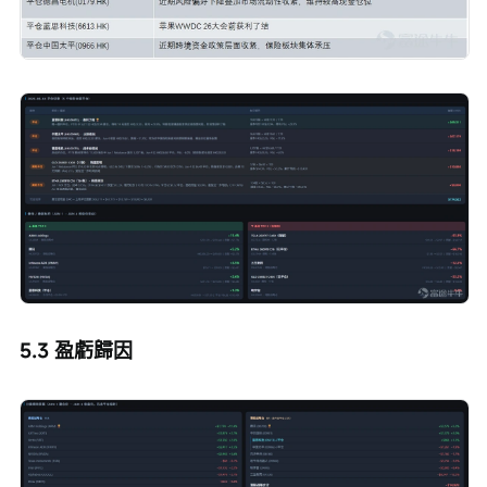
5.3 盈虧歸因