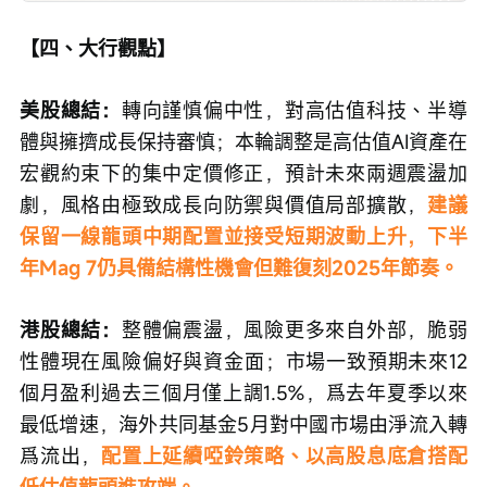
【四、大行觀點】
美股總結：
轉向謹慎偏中性，對高估值科技、半導
體與擁擠成長保持審慎；本輪調整是高估值AI資產在
宏觀約束下的集中定價修正，預計未來兩週震盪加
劇，風格由極致成長向防禦與價值局部擴散，
建議
保留一線龍頭中期配置並接受短期波動上升，下半
年Mag 7仍具備結構性機會但難復刻2025年節奏。
港股總結：
整體偏震盪，風險更多來自外部，脆弱
性體現在風險偏好與資金面；市場一致預期未來12
個月盈利過去三個月僅上調1.5%，爲去年夏季以來
最低增速，海外共同基金5月對中國市場由淨流入轉
爲流出，
配置上延續啞鈴策略、以高股息底倉搭配
低估值龍頭進攻端。