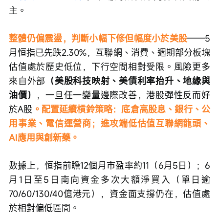
主。
整體仍偏震盪，判斷小幅下修但幅度小於美股
——5
月恒指已先跌2.30%，互聯網、消費、週期部分板塊
估值處於歷史低位，下行空間相對受限。風險更多
來自外部
（美股科技映射、美債利率抬升、地緣與
油價）
，一旦任一變量邊際改善，港股彈性反而好
於A股
。配置延續槓鈴策略：底倉高股息、銀行、公
用事業、電信運營商；進攻端低估值互聯網龍頭、
AI應用與創新藥。
數據上，恒指前瞻12個月市盈率約11（6月5日）；6
月1日至5日南向資金多次大額淨買入（單日逾
70/60/130/40億港元），資金面支撐仍在，估值處
於相對偏低區間。