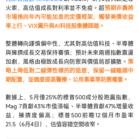
火索，高估值成長對利率並不免疫。超
預期非農將
市場推向年內可能加息的定價框架，觸發美債收益
率上行、VIX飆升與AI科技股集體踩踏。
整體轉向謹慎偏中性，尤其對高估值科技、半導體
與擁擠成長交易保持審慎；預計未來兩週指數震盪
加劇，風格由極致成長向防禦與價值局部擴散。
策
略上降低對二線彈性標的的追逐，保留一線龍頭中
期配置，並適度提高醫療、公用事業等防禦權重。
數據上，5月僅25%的標普500成分股跑贏指數，
Mag 7貢獻43%市值漲幅、半導體貢獻47%增量收
益，擁擠度偏高；標普500前瞻12個月市盈率
21.5（6月4日），估值容錯空間收窄。