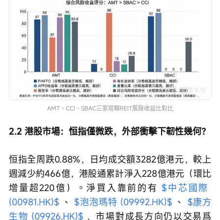
AMT、CCI、SBAC三家塔類REIT風險收益比對比
2.2 港股市場：恒指僅微跌，外部衝擊下韌性幾何？
恒指全周跌0.88%，日均成交額3282億港元，較上
週減少約466億，港股通累計淨入228億港元（環比
增量超220億）。淨買入靠前的有 
$中芯國際 
(00981.HK)$
 、 
$泡泡瑪特 (09992.HK)$
 、 
$康方
生物 (09926.HK)$
 ，市場對成長方向仍以交易爲