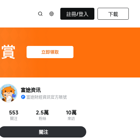
註冊/登入
下載
富途资讯
富途財經資訊官方賬號
553
2.5萬
10萬
關注
粉絲
來訪
關注