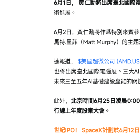
6月1日， 黃仁勳將出席臺北國際
術進展。
6月2日，黃仁勳將作爲特別來賓參
馬特.墨菲（Matt Murphy）的主
據報道， 
$美國超微公司 (AMD.US
也將出席臺北國際電腦展。三大A
未來三至五年AI基礎建設產能的關
此外，
北京時間6月25日凌晨0:0
行線上年度股東大會。
世紀IPO！ SpaceX計劃於6月1