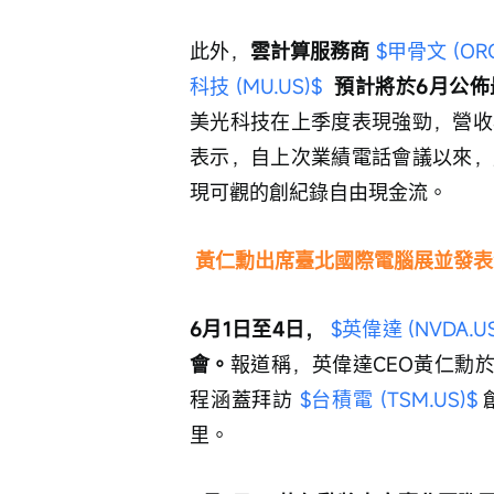
此外，
雲計算服務商
$甲骨文 (ORC
科技 (MU.US)$
  預計將於6月公
美光科技在上季度表現強勁，營收
表示，自上次業績電話會議以來，
現可觀的創紀錄自由現金流。
黃仁勳出席臺北國際電腦展並發表
6月1日至4日， 
$英偉達 (NVDA.US
會。
報道稱，英偉達CEO黃仁勳於
程涵蓋拜訪 
$台積電 (TSM.US)$
里。