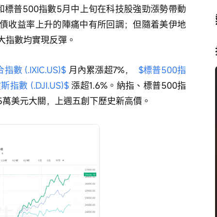
和標普500指數5月中上旬在科技股強勁漲勢帶動
債收益率上升的陣痛中有所回調；但隨着美伊地
大指數均實現反彈。
 (.IXIC.US)$
 月內累漲超7%，  
$標普500指
指數 (.DJI.US)$
 漲超1.6%。納指、標普500指
5萬美元大關，上週五創下歷史新高價。