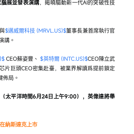
電腦展並發表演講
，揭曉驅動新一代AI的突破性技
與
$邁威爾科技 (MRVL.US)$
董事長兼首席執行官
題演講。
)$
 CEO蘇姿豐、 
$英特爾 (INTC.US)$
CEO陳立武
I芯片巨頭CEO密集赴臺，被業界解讀爲提前鎖定
鍵佈局。
0（太平洋時間6月24日上午9:00），英偉達將舉
2日在納斯達克上市