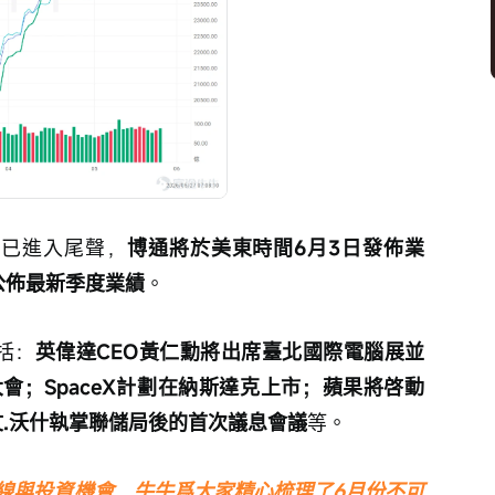
期已進入尾聲，
博通將於美東時間6月3日發佈業
公佈最新季度業績
。
括：
英偉達CEO黃仁勳將出席臺北國際電腦展並
會；SpaceX計劃在納斯達克上市；蘋果將啓動
文.沃什執掌聯儲局後的首次議息會議
等。
線與投資機會，牛牛爲大家精心梳理了6月份不可