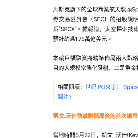
馬斯克旗下的全球商業航天龍頭Sp
券交易委員會（SEC）的招股說明
爲"SPCX"。據報道，太空探索技
預計約爲1.75萬億美元。
本輪巨額融資將精準佈局兩大戰略：
目的大規模常態化發射，二是重金
相關閱讀：
世紀IPO來了！ Sp
關注？
凱文.沃什執掌聯儲局後的首次議
當地時間5月22日，凱文·沃什(Ke