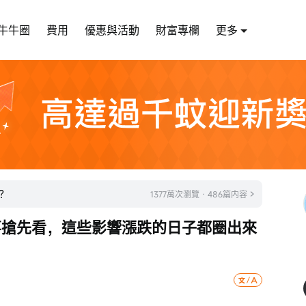
牛牛圈
費用
優惠與活動
財富專欄
更多
？
1377萬次瀏覽 · 486篇内容
事搶先看，這些影響漲跌的日子都圈出來