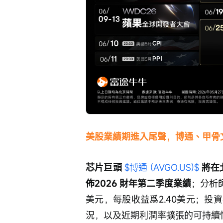
美股業績期進入尾聲，博通、甲骨
芯片巨頭
$博通 (AVGO.US)$
 將
佈2026 財年第二季度業績
；分析師
美元，每股收益爲2.40美元；
況，以及近期利潤率擴張的可持續