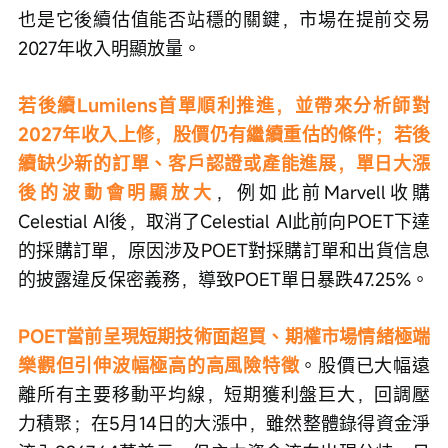
也是它後續估值能否站穩的關鍵，市場在提前交易
2027年收入明顯放量。
若後續Lumilens首單順利推進，並帶來分析師對
2027年收入上修，股價仍有繼續重估的條件；若後
續缺少新的訂單、客戶認證或產能進展，單日大漲
後的波動會明顯放大
，例如此前Marvell收購
Celestial AI後，取消了Celestial AI此前向POET下達
的採購訂單，原因涉及POET對採購訂單和出貨信息
的披露違反保密義務，導致POET單日暴跌47.25%。
POET當前呈現短期技術面超買、期權市場情緒極端
樂觀但引伸波幅極高的高風險特徵
。股價已大幅遠
離所有主要移動平均線，短期獲利盤巨大，回調壓
力積聚；在5月14日的大漲中，雖然整體錄得資金淨