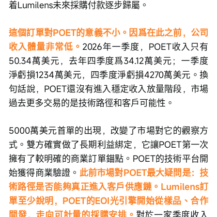
着Lumilens未來採購付款逐步歸屬。
這個訂單對POET的意義不小。因爲在此之前，公司
收入體量非常低。
2026年一季度，POET收入只有
50.34萬美元，去年四季度爲34.12萬美元；一季度
淨虧損1234萬美元，四季度淨虧損4270萬美元。換
句話說，POET還沒有進入穩定收入放量階段，市場
過去更多交易的是技術路徑和客戶可能性。
5000萬美元首單的出現，改變了市場對它的觀察方
式。雙方確實做了長期利益綁定，它讓POET第一次
擁有了較明確的商業訂單錨點。POET的技術平台開
始獲得商業驗證。
此前市場對POET最大疑問是：技
術路徑是否能夠真正進入客戶供應鏈。Lumilens訂
單至少說明，POET的EOI光引擎開始從樣品、合作
開發，走向可計量的採購安排。
對於一家季度收入