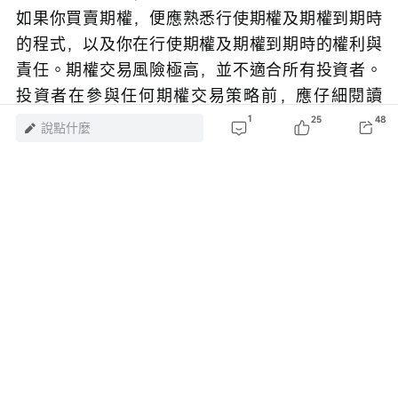
如果你買賣期權，便應熟悉行使期權及期權到期時
的程式，以及你在行使期權及期權到期時的權利與
責任。期權交易風險極高，並不適合所有投資者。
投資者在參與任何期權交易策略前，應仔細閱讀
《標準化期權的特徵與風險》
。
1
25
48
說點什麼
風險及免責聲明：以上內容僅代表作者個人觀點，不代表富途任何立場，亦不
構成任何投資建議，富途對此不作任何保證與承諾。
更多信息
23
1
1
瀏覽 17.2萬
舉報
評論（1）
登錄
發表評論