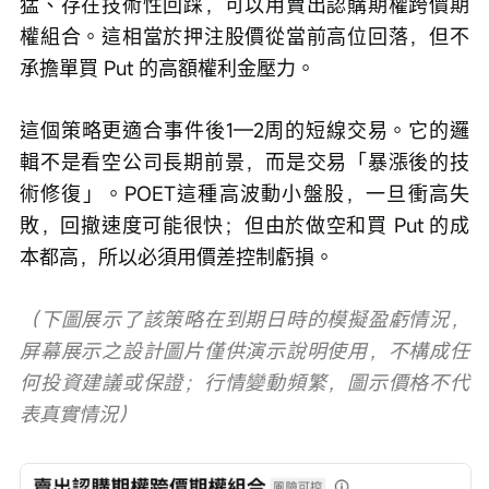
猛、存在技術性回踩，可以用賣出認購期權跨價期
權組合。這相當於押注股價從當前高位回落，但不
承擔單買 Put 的高額權利金壓力。
這個策略更適合事件後1—2周的短線交易。它的邏
輯不是看空公司長期前景，而是交易「暴漲後的技
術修復」。POET這種高波動小盤股，一旦衝高失
敗，回撤速度可能很快；但由於做空和買 Put 的成
本都高，所以必須用價差控制虧損。
（下圖展示了該策略在到期日時的模擬盈虧情況，
屏幕展示之設計圖片僅供演示說明使用，不構成任
何投資建議或保證；行情變動頻繁，圖示價格不代
表真實情況）