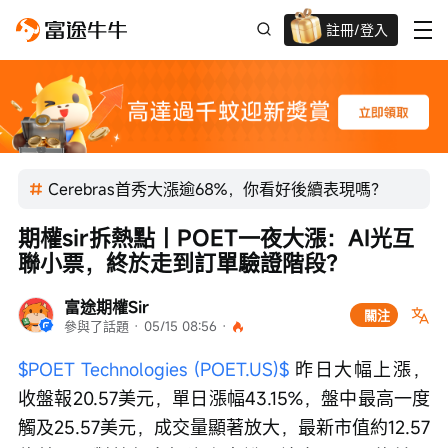
註冊/登入
迎新驚喜賞 股票/BTC等任你揀!
Cerebras首秀大漲逾68%，你看好後續表現嗎？
期權sir拆熱點丨POET一夜大漲：AI光互
聯小票，終於走到訂單驗證階段？
富途期權Sir
關注
參與了話題
 · 
05/15 08:56
 · 
$POET Technologies (POET.US)$
 昨日大幅上漲，
收盤報20.57美元，單日漲幅43.15%，盤中最高一度
觸及25.57美元，成交量顯著放大，最新市值約12.57