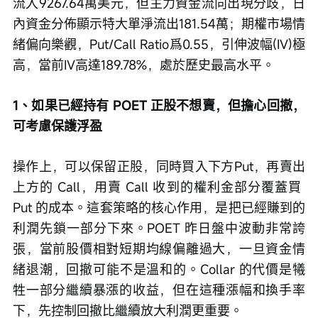
流入9267.64萬美元，但主力資金流向出現分歧，日
內資金分佈顯示特大單淨流出181.54萬；期權市場情
緒偏向樂觀，Put/Call Ratio爲0.55，引伸波幅(IV)極
高，當前IV高達189.78%，處於歷史最高水平。
1、如果已經持有 POET 正股不想賣，但擔心回撤，
可考慮保護浮盈
操作上，可以保留正股，同時買入下方Put，再賣出
上方的 Call，用賣 Call 收到的權利金部分覆蓋買 
Put 的成本。這套策略的核心作用，是把已經賺到的
利潤先鎖一部分下來。POET 昨日盤中波動非常誇
張，當前股價相對短期均線偏離過大，一旦資金情
緒退潮，回撤可能不是溫和的。Collar 的代價是犧
牲一部分繼續暴漲的收益，但在這種漲幅和換手率
下，先控制回撤比繼續放大利潤更重要。