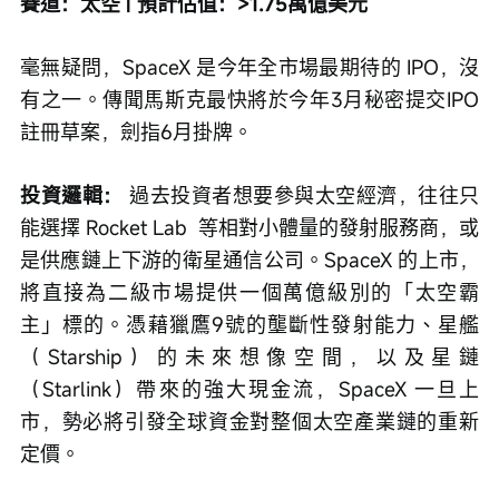
賽道：太空 | 預計估值：>1.75萬億美元
毫無疑問，SpaceX 是今年全市場最期待的 IPO，沒
有之一。傳聞馬斯克最快將於今年3月秘密提交IPO
註冊草案，劍指6月掛牌。
投資邏輯：
 過去投資者想要參與太空經濟，往往只
能選擇 Rocket Lab  等相對小體量的發射服務商，或
是供應鏈上下游的衛星通信公司。SpaceX 的上市，
將直接為二級市場提供一個萬億級別的「太空霸
主」標的。憑藉獵鷹9號的壟斷性發射能力、星艦
（Starship）的未來想像空間，以及星鏈
（Starlink）帶來的強大現金流，SpaceX 一旦上
市，勢必將引發全球資金對整個太空產業鏈的重新
定價。