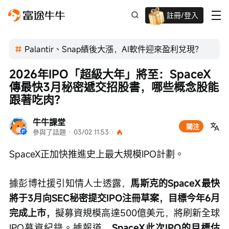
註冊/登入
迎新驚喜賞 股票/BTC等任你揀!
Palantir、Snap績後大漲，AI軟件迎來盈利兌現？
2026年IPO「超級大年」將至：SpaceX
傳最快3月秘密遞交招股書，哪些概念股能
跟著吃肉？
牛牛課堂
關注
參與了話題
 · 
03/02 11:53
 · 
SpaceX正加快推進史上最大規模IPO計劃。
據彭博社援引知情人士透露，
馬斯克的SpaceX最快
將于3月向SEC秘密提交IPO注冊草案，目標今年6月
完成上市，
擬募資規模高達500億美元，將刷新全球
IPO募資紀錄。據報道，
SpaceX此次IPO的目標估