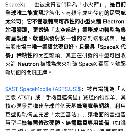
SpaceX」，也被投資者們稱為「小火箭」
，是目前
全球唯二能實現
常態化、高頻率成功發射
的民營航
太公司；它不僅憑藉高可靠性的小型火箭 Electron 
站穩腳跟，更透過「太空系統」業務成功轉型為集
衛星製造、軟體與發射於一體的
端到端服務商，是
美股市場中
唯一業績兌現良好、且最具「SpaceX 代
餐」稀缺性
的太空龍頭，其正在研發的中型可回收
火箭 
Neutron
 被視為未來打破 SpaceX 獵鷹 9 號壟
斷局面的關鍵王牌。
$AST SpaceMobile (ASTS.US)$
：
被市場視為「太
空版 AT&T」
或
「手機直連衛星」賽道的領頭羊，其
核心願景是構建全球首個
天基蜂窩寬帶網絡
，利用
巨型低軌衛星充當「太空基站」，讓地面的普通智
慧型手機
無需修改硬體、無需購買專用設備
（如鍋