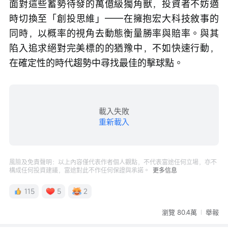
面對這些蓄勢待發的萬億級獨角獸，投資者不妨適
時切換至「創投思維」——在擁抱宏大科技敘事的
同時，以概率的視角去動態衡量勝率與賠率。與其
陷入追求絕對完美標的的猶豫中，不如快速行動，
在確定性的時代趨勢中尋找最佳的擊球點。
載入失敗
重新載入
風險及免責聲明：以上內容僅代表作者個人觀點，不代表富途任何立場，亦不
構成任何投資建議，富途對此不作任何保證與承諾。
更多信息
115
5
2
瀏覽 80.4萬
舉報