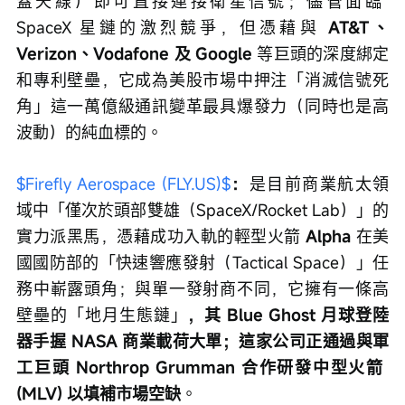
蓋天線）即可直接連接衛星信號；儘管面臨 
SpaceX 星鏈的激烈競爭，但憑藉與 
AT&T、
Verizon、Vodafone 及 Google
 等巨頭的深度綁定
和專利壁壘，它成為美股市場中押注「消滅信號死
角」這一萬億級通訊變革最具爆發力（同時也是高
波動）的純血標的。
$Firefly Aerospace (FLY.US)$
：
是目前商業航太領
域中「僅次於頭部雙雄（SpaceX/Rocket Lab）」的
實力派黑馬，憑藉成功入軌的輕型火箭 
Alpha
 在美
國國防部的「快速響應發射（Tactical Space）」任
務中嶄露頭角；與單一發射商不同，它擁有一條高
壁壘的「地月生態鏈」
，其 Blue Ghost 月球登陸
器手握 NASA 商業載荷大單；這家公司正通過與軍
工巨頭 Northrop Grumman 合作研發中型火箭 
(MLV) 以填補市場空缺
。