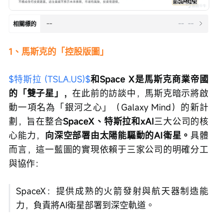
--
--
--
相關標的
1、馬斯克的「控股版圖」
$特斯拉 (TSLA.US)$
和Space X是馬斯克商業帝國
的「雙子星」，
在此前的訪談中，馬斯克暗示將啟
動一項名為「銀河之心」（Galaxy Mind）的新計
劃，旨在整合
SpaceX、特斯拉和xAI
三大公司的核
心能力，
向深空部署由太陽能驅動的AI衛星。
具體
而言，這一藍圖的實現依賴于三家公司的明確分工
與協作：
SpaceX：提供成熟的火箭發射與航天器制造能
力，負責將AI衛星部署到深空軌道。