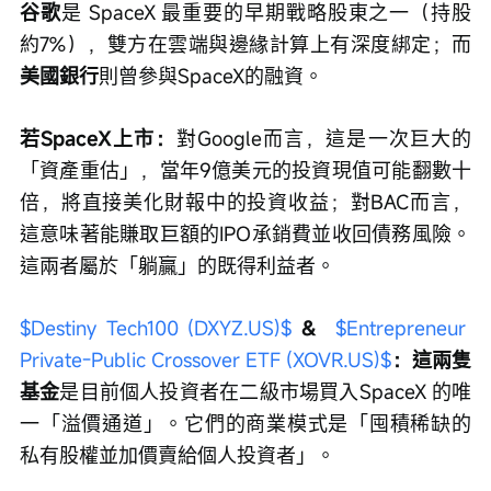
谷歌
是 SpaceX 最重要的早期戰略股東之一（持股
約7%），雙方在雲端與邊緣計算上有深度綁定；而
美國銀行
則曾參與SpaceX的融資。
若SpaceX上市：
對Google而言，這是一次巨大的
「資產重估」，當年9億美元的投資現值可能翻數十
倍，將直接美化財報中的投資收益；對BAC而言，
這意味著能賺取巨額的IPO承銷費並收回債務風險。
這兩者屬於「躺贏」的既得利益者。
$Destiny Tech100 (DXYZ.US)$
 & 
$Entrepreneur 
Private-Public Crossover ETF (XOVR.US)$
：這兩隻
基金
是目前個人投資者在二級市場買入SpaceX 的唯
一「溢價通道」。它們的商業模式是「囤積稀缺的
私有股權並加價賣給個人投資者」。