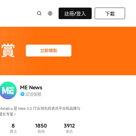
註冊/登入
下載
ME News
認證媒體
MetaEra 是 Web 3.0 行业领先的资讯平台和品牌与
增长专家。
8
1850
3912
關注
粉絲
來訪