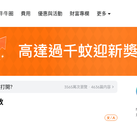
牛牛圈
費用
優惠與活動
財富專欄
更多
底打開？
3565萬次瀏覽 · 4636篇内容
救