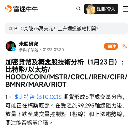
註冊/登入
迎新驚喜賞 股票/BTC等任你揀!
BTC突破7.5萬美元！上升通道徹底打開？
米股研究
關注
參與了話題
 · 
01/23 07:30
加密貨幣及概念股技術分析（1月23日）：
比特幣/以太坊/ 
HOOD/COIN/MSTR/CRCL/IREN/CIFR/
BMNR/MARA/RIOT
1、 
$比特幣 (BTC.CC)$
 期貨形成b型成交量分佈，
可能正在構築底部。在受阻於99,295軸線阻力後，
放量下跌至成交量控制點（橙線）和上漲趨勢線，
關注能否縮量企穩。