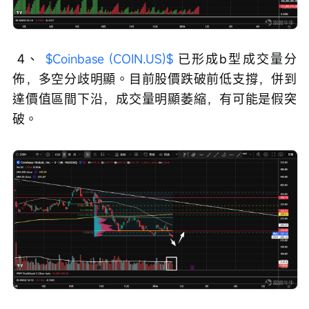
 4、 
$Coinbase (COIN.US)$
 已形成b型成交量分
佈，多空分歧明顯。目前股價跌破前低支撐，併到
達價值區間下沿，成交量明顯萎縮，有可能是假突
破。