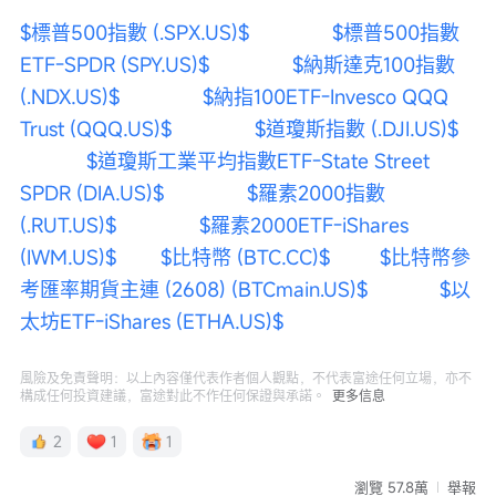
$標普500指數 (.SPX.US)$
$標普500指數
ETF-SPDR (SPY.US)$
$納斯達克100指數 
(.NDX.US)$
$納指100ETF-Invesco QQQ 
Trust (QQQ.US)$
$道瓊斯指數 (.DJI.US)$
$道瓊斯工業平均指數ETF-State Street 
SPDR (DIA.US)$
$羅素2000指數 
(.RUT.US)$
$羅素2000ETF-iShares 
(IWM.US)$
$比特幣 (BTC.CC)$
$比特幣參
考匯率期貨主連 (2608) (BTCmain.US)$
$以
太坊ETF-iShares (ETHA.US)$
風險及免責聲明：以上內容僅代表作者個人觀點，不代表富途任何立場，亦不
構成任何投資建議，富途對此不作任何保證與承諾。
更多信息
2
1
1
瀏覽 57.8萬
舉報