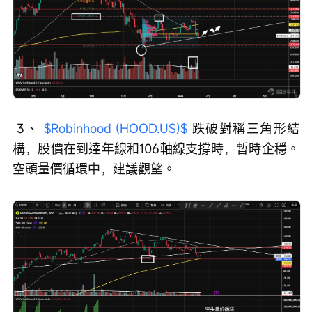
 3、 
$Robinhood (HOOD.US)$
 跌破對稱三角形結
構，股價在到達年線和106軸線支撐時，暫時企穩。
空頭量價循環中，建議觀望。