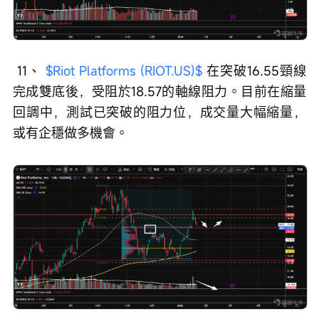
 11、 
$Riot Platforms (RIOT.US)$
 在突破16.55頸線
完成雙底後，受阻於18.57的軸線阻力。目前在縮量
回調中，測試已突破的阻力位，成交量大幅縮量，
或有企穩做多機會。