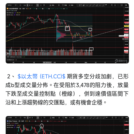
 2、 
$以太幣 (ETH.CC)$
 期貨多空分歧加劇，已形
成b型成交量分佈。在受阻於3,478的阻力後，放量
下跌至成交量控制點（橙線），併到達價值區間下
沿和上漲趨勢線的交匯點，或有機會企穩。