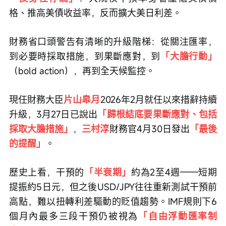
格、推高美債收益率，反而擴大美日利差。
財務省口頭警告有清晰的升級階梯：從關注匯率，
到必要時採取措施，到果斷應對，到
「大膽行動」
（bold action），再到全天候監控。
現任財務大臣
片山皋月
2026年2月就任以來措辭持續
升級，3月27日已說出
「歸根結底要果斷應對、包括
採取大膽措施」
，
三村淳
財務官4月30日發出
「最後
的提醒」
。
歷史上看，干預的
「半衰期」
約為2至4週——短期
提振約5日元，但之後USD/JPY往往重新測試干預前
高點，難以扭轉利差驅動的貶值趨勢。IMF規則下6
個月內最多三段干預仍被視為
「自由浮動匯率制