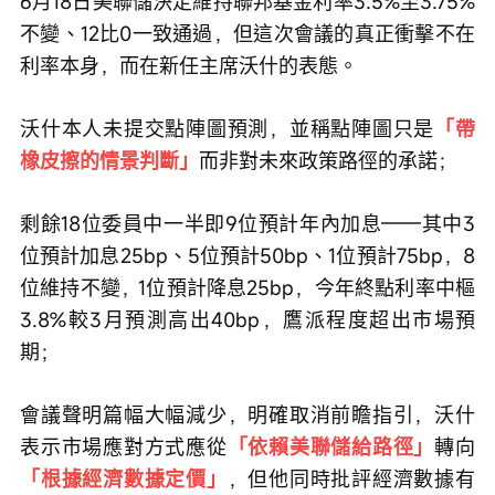
6月18日美聯儲決定維持聯邦基金利率3.5%至3.75%
不變、12比0一致通過，但這次會議的真正衝擊不在
利率本身，而在新任主席沃什的表態。
沃什本人未提交點陣圖預測，並稱點陣圖只是
「帶
橡皮擦的情景判斷」
而非對未來政策路徑的承諾；
剩餘18位委員中一半即9位預計年內加息——其中3
位預計加息25bp、5位預計50bp、1位預計75bp，8
位維持不變，1位預計降息25bp，今年終點利率中樞
3.8%較3月預測高出40bp，鷹派程度超出市場預
期；
會議聲明篇幅大幅減少，明確取消前瞻指引，沃什
表示市場應對方式應從
「依賴美聯儲給路徑」
轉向
「根據經濟數據定價」
，但他同時批評經濟數據有