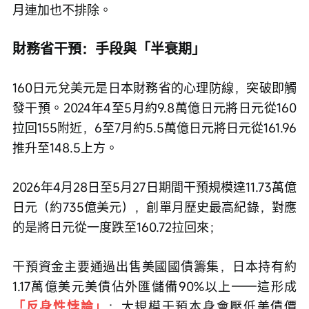
月連加也不排除。
財務省干預：手段與「半衰期」
160日元兌美元是日本財務省的心理防線，突破即觸
發干預。2024年4至5月約9.8萬億日元將日元從160
拉回155附近，6至7月約5.5萬億日元將日元從161.96
推升至148.5上方。
2026年4月28日至5月27日期間干預規模達11.73萬億
日元（約735億美元），創單月歷史最高紀錄，對應
的是將日元從一度跌至160.72拉回來；
干預資金主要通過出售美國國債籌集，日本持有約
1.17萬億美元美債佔外匯儲備90%以上——這形成
「反身性悖論」
：大規模干預本身會壓低美債價