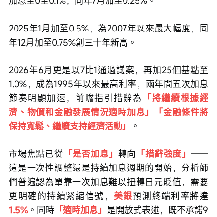
加息至0至0.1%，同年7月加至0.25%。
2025年1月加至0.5%，為2007年以來最大幅度，同
年12月加至0.75%創三十年新高。
2026年6月更是以7比1通過議案，再加25個基點至
1.0%，成為1995年以來最高利率，兩年間五次加息
節奏明顯加速，前瞻指引措辭為
「將繼續根據經
濟、物價和金融發展情況適時加息」「金融條件將
保持寬鬆、繼續支持經濟活動」
。
市場焦點已從
「是否加息」
轉向
「措辭強度」
——
這是一次性調整還是持續加息週期的開始，分析師
們普遍認為單靠一次加息難以扭轉日元貶值，需要
更明確的持續緊縮信號，
美銀
預測終端利率將達
1.5%
。同時
「適時加息」
是開放式表述，既不承諾9