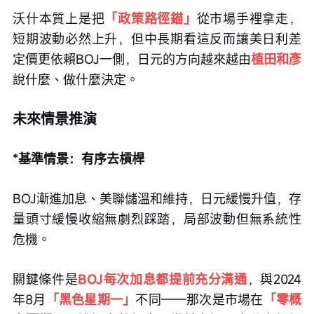
沃什本質上是把
「政策路徑錨」
從市場手裡拿走，
短期波動必然上升，但中長期看這反而讓美日利差
定價更依賴BOJ一側，日元的方向越來越由
植田和彥
說什麼、做什麼決定。
未來情景推演
*基準情景：有序去槓桿
BOJ漸進加息、美聯儲溫和維持，日元緩慢升值，存
量頭寸緩慢收縮無劇烈踩踏，局部波動但無系統性
危機。
關鍵條件是
BOJ每次加息都提前充分溝通
，與2024
年8月
「黑色星期一」
不同——那次是市場在
「零概