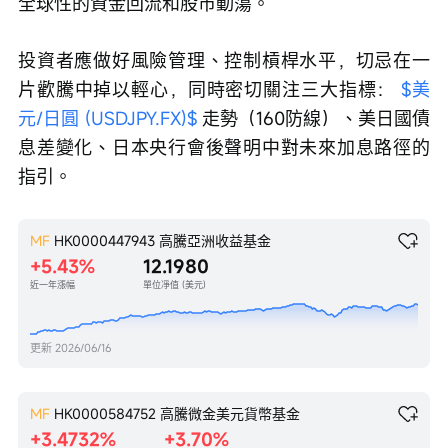
全球性的資金回流和股市動蕩。
投資者應做好風險管理、控制槓桿水平，切忌在一
片歡騰中掉以輕心，同時密切關注三大指標： 
$美
元/日圓 (USDJPY.FX)$
 走勢（160防線）、美日國債
息差變化、日本央行會後聲明中對未來加息路徑的
指引。 
MF
HK0000447943
高騰亞洲收益基金
+5.43%
12.1980
近一年漲幅
單位凈值 (美元)
更新
2026/06/16
MF
HK0000584752
高騰微金美元貨幣基金
+3.4732%
+3.70%