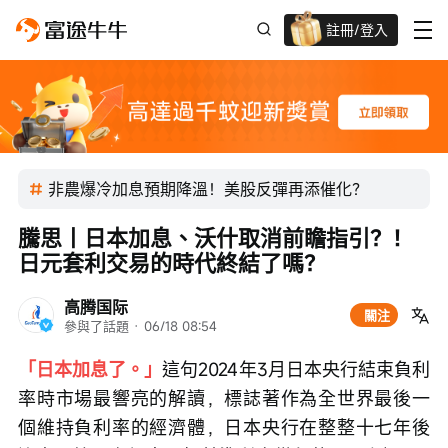
註冊/登入
迎新驚喜賞 股票/BTC等任你揀!
非農爆冷加息預期降溫！美股反彈再添催化？
騰思丨日本加息、沃什取消前瞻指引？！
日元套利交易的時代終結了嗎？
高腾国际
關注
參與了話題
 · 
06/18 08:54
「日本加息了。」
這句2024年3月日本央行結束負利
率時市場最響亮的解讀，標誌著作為全世界最後一
個維持負利率的經濟體，日本央行在整整十七年後