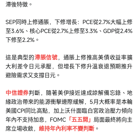
滯後特徵。
SEP同時上修通脹，下修增長：PCE從2.7%大幅上修
至3.6%、核心PCE從2.7%上修至3.3%、GDP從2.4%
下修至2.2%。
這是典型的
滯脹信號
，通脹上修推高美債收益率擴
大利差令日元承壓，但增長下修升溫衰退預期推升
避險需求又支撐日元。
中信證券
判斷，隨著美伊接近達成諒解備忘錄、地
緣政治帶來的能源衝擊邊際緩解，5月大概率是本輪
美國CPI同比高點，加上沃什面臨白宮政治壓力傾向
年內不支持加息，FOMC
「五五開」
局面最終將向主
席立場收斂，
維持年內利率不變判斷
。