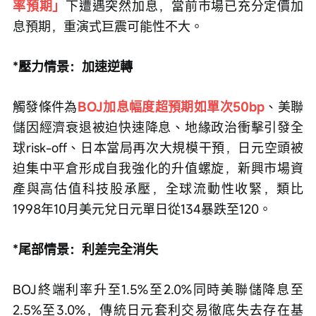
率預期」
下遭遇突然加息，當前市場已充分定價加
息預期，重演式巨震可能性不大。
*壓力情景：加速逆轉
觸發條件為
BOJ加息幅度超預期如單次50bp
、美聯
儲因經濟衰退被迫快速降息、地緣政治衝擊引發全
球risk-off、日本當局再次大規模干預，日元空頭被
迫集中平倉形成自我強化的升值螺旋，新興市場資
產與高估值科技股承壓，全球流動性收緊，類比
1998年10月美元兌日元單日從134暴跌至120。
*尾部情景：利差完全消失
BOJ終端利率升至1.5%至2.0%同時美聯儲降息至
2.5%至3.0%，傳統日元套利交易徹底失去存在基