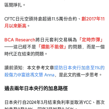
區間掙扎。
CFTC日元空頭持倉超過11.5萬份合約、
創2017年11
月以來新高
。
BCA Research
將日元套利交易稱為
「定時炸彈」
——這已經不是
「還能不能做」
的問題，而是一個
時代正在結束的問題。
讀前須知：本文參考文章
提防日本央行加息至1%的
殺傷力
@富途馮文慧 Anna
，是此文的進一步思考。
過去兩年日本央行的加息路徑
日本央行自2024年3月結束負利率並取消YCC、首次