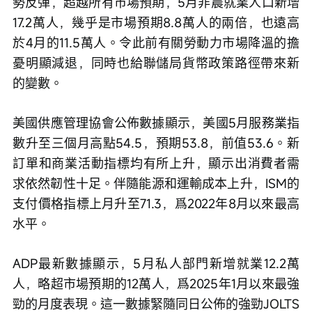
勢反彈，超越所有市場預期，5月非農就業人口新增
17.2萬人，幾乎是市場預期8.8萬人的兩倍，也遠高
於4月的11.5萬人。令此前有關勞動力市場降溫的擔
憂明顯減退，同時也給聯儲局貨幣政策路徑帶來新
的變數。
美國供應管理協會公佈數據顯示，美國5月服務業指
數升至三個月高點54.5，預期53.8，前值53.6。新
訂單和商業活動指標均有所上升，顯示出消費者需
求依然韌性十足。伴隨能源和運輸成本上升，ISM的
支付價格指標上月升至71.3，爲2022年8月以來最高
水平。
ADP最新數據顯示，5月私人部門新增就業12.2萬
人，略超市場預期的12萬人，爲2025年1月以來最強
勁的月度表現。這一數據緊隨同日公佈的強勁JOLTS