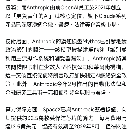
接觸；而Anthropic由前OpenAI員工於2021年創立，
以「更負責任的AI」爲核心定位，旗下Claude系列
產品已深度滲透金融、醫療、法律等企業級市場。
技術層面，Anthropic的旗艦模型Mythos已引發地緣
政治級別的關注——該模型被描述爲能夠「識別並
利用主流操作系統和瀏覽器漏洞」，Anthropic將其
訪問權限限制在少數大型科技公司和華爾街機構，
這一突破直接促使特朗普政府加快制定AI網絡安全政
策。此外，Anthropic今年2月推出的自動化法律和
金融研究工具甫一亮相便引發全球股市震盪。
算力保障方面，SpaceX已與Anthropic簽署協議，向
其提供約32.5萬枚英偉達芯片的算力，每月費用高
達12.5億美元，協議有效期至2029年5月。值得關注