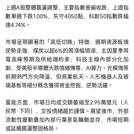
上週A股整體震盪調整，主要指數普遍收跌，上證指
數單週下跌1.00%，失守4050點，科創50指數跌幅
達4.74%。
市場呈現顯著的「高低切換」特徵：週期資源板塊
逆勢走強，煤炭以超6%的周漲幅領漲，主因夏季用
電高峰預期及供給端約束；科技主線內部分化加
劇，受美股半導體大跌情緒傳導，AI算力、光模塊等
前期熱門方向降溫，但商業航天、人形機器人及玻
璃基板等細分概念獲得資金挖掘，逆勢活躍。
量能方面，市場日均成交額萎縮至2.95萬億元（人
民幣·下同），交投情緒趨於謹慎。展望後市，外部
流動性擾動疊加內部行業景氣輪動並存，市場短期
或延續震盪整固格局。