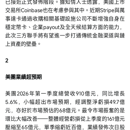
已接近正式發佈階段。據知情人士透露，美國上市
交易所Coinbase也在考慮參與其中。近期Stripe與萬
事達卡通過收購相關基礎設施公司不斷增強自身在
穩定幣卡、企業payout及全天候結算方面的能力，
此次三方聯手將有望進一步打通傳統金融渠道與鏈
上資產的壁壘。  
2
美團業績超預期
美團2026年第一季度總營收910億元，同比增長
5.6%，小幅超出市場預期，經調整淨虧損49.7億
元，亦好於市場預估的68億元。最令市場振奮的是
環比大幅改善——整體經營虧損從上季度的161億元
壓縮至65億元，單季縮虧近百億，業績發佈次日股