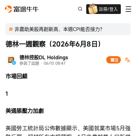
註冊/登入
迎新驚喜賞 股票/BTC等任你揀!
非農助美股再創新高，本週CPI能否接力？
德林一週觀察（2026年6月8日）
德林控股DL Holdings
關注
參與了話題
 · 
06/10 08:47
市場回顧
1
美通脹壓力加劇
美國勞工統計局公佈數據顯示，美國就業市場5月強