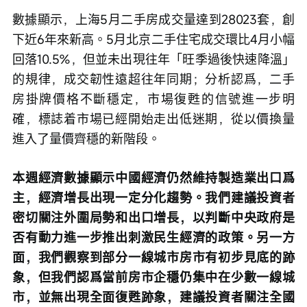
數據顯示，上海5月二手房成交量達到28023套，創
下近6年來新高。5月北京二手住宅成交環比4月小幅
回落10.5%，但並未出現往年「旺季過後快速降溫」
的規律，成交韌性遠超往年同期；分析認爲，二手
房掛牌價格不斷穩定，市場復甦的信號進一步明
確，標誌着市場已經開始走出低迷期，從以價換量
進入了量價齊穩的新階段。
本週經濟數據顯示中國經濟仍然維持製造業出口爲
主，經濟增長出現一定分化趨勢。我們建議投資者
密切關注外圍局勢和出口增長，以判斷中央政府是
否有動力進一步推出刺激民生經濟的政策。另一方
面，我們觀察到部分一線城市房市有初步見底的跡
象，但我們認爲當前房市企穩仍集中在少數一線城
市，並無出現全面復甦跡象，建議投資者關注全國