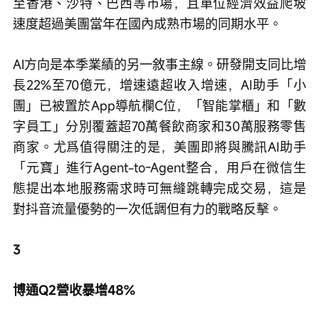
至香港、沙特、巴西等市場，且單位經濟效益爬坡
速度超過美團當年在國內成熟市場的同期水平。
AI方向是本季業績的另一敘事主線。研發開支同比增
長22%至70億元，增速遠超收入增速，AI助手「小
團」已被置於App導航欄C位，「智能掌櫃」和「數
字員工」分別覆蓋超70萬餐飲商家和30萬服務零售
商家。尤爲值得關注的是，美團即將與騰訊AI助手
「元寶」進行Agent-to-Agent整合，用戶在微信生
態提出本地服務需求時可無縫跳轉完成交易，這是
對抖音流量優勢的一次低調但有力的戰略反擊。
3
博通Q2營收暴增48%