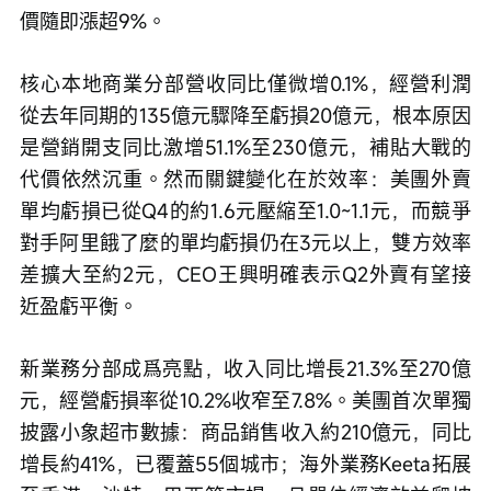
價隨即漲超9%。
核心本地商業分部營收同比僅微增0.1%，經營利潤
從去年同期的135億元驟降至虧損20億元，根本原因
是營銷開支同比激增51.1%至230億元，補貼大戰的
代價依然沉重。然而關鍵變化在於效率：美團外賣
單均虧損已從Q4的約1.6元壓縮至1.0~1.1元，而競爭
對手阿里餓了麼的單均虧損仍在3元以上，雙方效率
差擴大至約2元，CEO王興明確表示Q2外賣有望接
近盈虧平衡。
新業務分部成爲亮點，收入同比增長21.3%至270億
元，經營虧損率從10.2%收窄至7.8%。美團首次單獨
披露小象超市數據：商品銷售收入約210億元，同比
增長約41%，已覆蓋55個城市；海外業務Keeta拓展