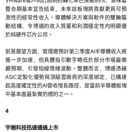
VMware客戶向訂閱制的轉化率已突破85%，意味着
整合期基本宣告結束，未來該板塊將貢獻更具可預
測性的經常性收入。導體解決方案與軟件的雙輪驅
動結構，令博通的收入質量和利潤穩定性均明顯優
於純硬件芯片公司。
前景展望方面，管理層預計第三季度AI半導體收入將
進一步加速，但具體指引數字略低於部分市場最樂
觀預期，引發短線情緒波動。整體而言，博通憑藉
ASIC定製化優勢與頂級雲廠商的深度綁定，已構建
起高度確定性的AI營收增長路徑，是當前半導體板塊
中基本面最紮實的標的之一。
4
宇樹科技迅速通過上市