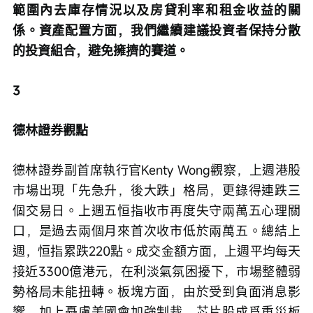
範圍內去庫存情況以及房貸利率和租金收益的關
係。資產配置方面，我們繼續建議投資者保持分散
的投資組合，避免擁擠的賽道。
3
德林證券觀點
德林證券副首席執行官Kenty Wong觀察，上週港股
市場出現「先急升，後大跌」格局，更錄得連跌三
個交易日。上週五恒指收市再度失守兩萬五心理關
口，是過去兩個月來首次收市低於兩萬五。總結上
週，恒指累跌220點。成交金額方面，上週平均每天
接近3300億港元，在利淡氣氛困擾下，市場整體弱
勢格局未能扭轉。板塊方面，由於受到負面消息影
響，加上憂慮美國會加強制裁，芯片股成爲重災板