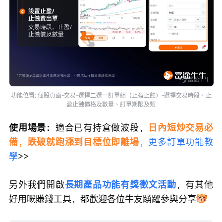
功能位置: 個股頁面-交易-選擇二選一訂單組（止盈止蝕）-選擇交易時段、止
盈止蝕價格及數量、訂單期限及類
使用場景：
適合已有持倉做波段，
日內短炒交易必
備，跌破就跑漲到目標位即離場，
更多訂單功能教
學
>>
另外我們開啟
長期產品功能有獎徵文活動
，有其他
好用嘅賺錢工具，都歡迎各位牛友踴躍參與分享