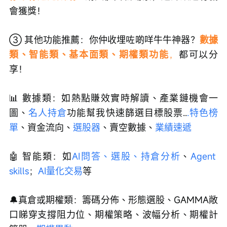
會獲獎！
③ 其他功能推薦：你仲收埋咗啲咩牛牛神器？
數據
類、智能類、基本面類、期權類功能
，
都可以分
享！
📊 數據類：如熱點賺效實時解讀、產業鏈機會一
圖、
名人持倉
功能幫我快速篩選目標股票..
.特色榜
單
、資金流向、
選股器
、賣空數據、
業績速遞
🤖 智能類：如
AI問答、選股、持倉分析
、
Agent 
skills
；
AI量化交易
等
🔔真倉或期權類：籌碼分佈、形態選股、GAMMA敞
口睇穿支撐阻力位、期權策略、波幅分析、期權計