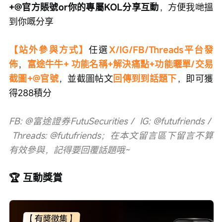
+@官方賬號or你的專屬KOL分享互動
，方便我哋搵
到你嘅分享
【站外參與方式】
任選
X/IG/FB/Threads平台發
佈
，
富途牛牛+ 功能名稱+解決痛點+功能曬單/交易
截圖+@官號
，並截圖帖文
回傳到到話題下
，即可獲
得288積分
FB: @富途證券FutuSecurities /  IG: @futufriends / 
 Threads: @futufriends；在本文留言區下留言不算
有效參與，記得要回覆話題哦~
🏆 互動獎賞