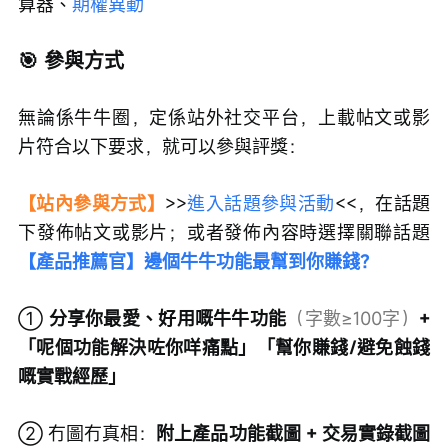
算器、
期權異動
🎯 參與方式
無論係牛牛圈，定係站外社交平台，上載帖文或影
片符合以下要求，就可以參與評獎：
【站內參與方式】
>>
進入話題參與活動
<<，在話題
下發佈帖文或影片；或者發佈內容時選擇關聯話題 
【產品推薦官】邊個牛牛功能最幫到你賺錢？
① 
分享你最愛、好用嘅牛牛功能
（字數≥100字）
+
「呢個功能解決咗你咩痛點」「幫你賺錢/避免蝕錢
嘅實戰經歷」
② 冇圖冇真相：
附上產品功能截圖 + 交易實錄截圖