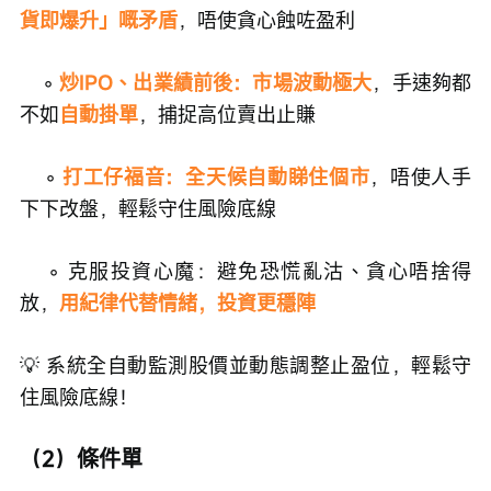
貨即爆升」嘅矛盾
，唔使貪心蝕咗盈利
    ◦ 
炒IPO、出業績前後：市場波動極大
，手速夠都
不如
自動掛單
，捕捉高位賣出止賺
    ◦ 
打工仔福音：全天候自動睇住個市
，唔使人手
下下改盤，輕鬆守住風險底線
    ◦
克服投資心魔：避免恐慌亂沽、貪心唔捨得
放，
用紀律代替情緒，投資更穩陣
💡 系統全自動監測股價並動態調整止盈位，輕鬆守
住風險底線！
（2）條件單