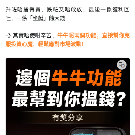
升咗唔捨得賣，跌咗又唔敢放，最後一係獲利回
吐，一係「坐艇」蝕大錢
💨 其實唔使咁辛苦，
牛牛呢兩個功能，直接幫你克
服投資心魔，輕鬆應對市場波動！