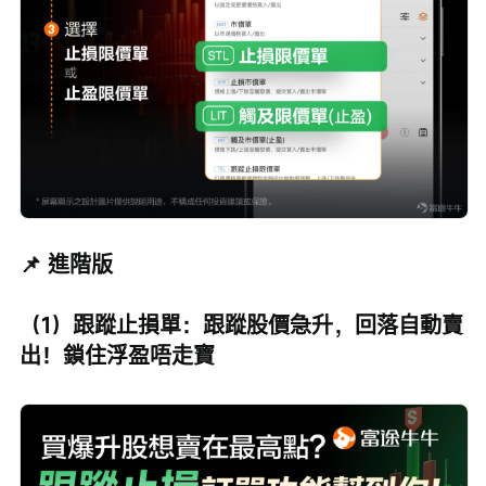
📌 進階版
（1）跟蹤止損單：跟蹤股價急升，回落自動賣
出！鎖住浮盈唔走寶