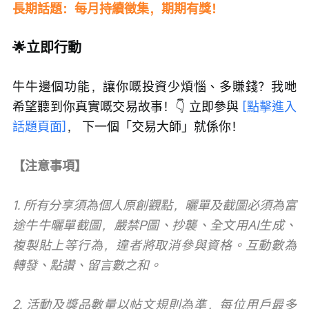
長期話題：每月持續徵集，期期有獎！
🌟立即行動
牛牛邊個功能，讓你嘅投資少煩惱、多賺錢？我哋
希望聽到你真實嘅交易故事！👇 立即參與 
[點擊進入
話題頁面]
， 下一個「交易大師」就係你！
【注意事項】
1. 所有分享須為個人原創觀點，曬單及截圖必須為富
途牛牛曬單截圖，嚴禁P圖、抄襲、全文用AI生成、
複製貼上等行為，違者將取消參與資格。互動數為
轉發、點讚、留言數之和。
2. 活動及獎品數量以帖文規則為準，每位用戶最多