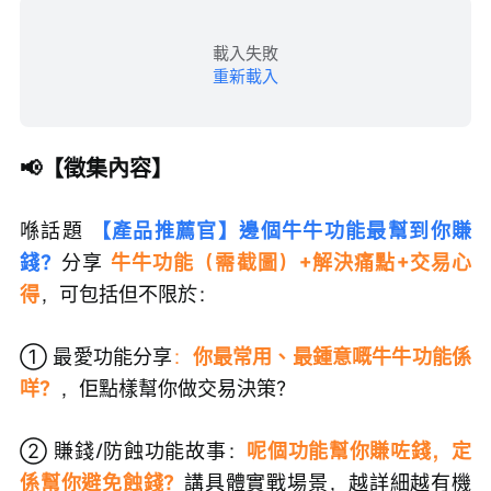
載入失敗
重新載入
📢【徵集內容】
喺話題 
【產品推薦官】邊個牛牛功能最幫到你賺
錢？
分享
 牛牛功能（需截圖）+解決痛點+交易心
得
，可包括但不限於：
① 最愛功能分享
：
你最常用、最鍾意嘅牛牛功能係
咩？
，佢點樣幫你做交易決策？
② 賺錢/防蝕功能故事：
呢個功能幫你賺咗錢，定
係幫你避免蝕錢？
講具體實戰場景，越詳細越有機