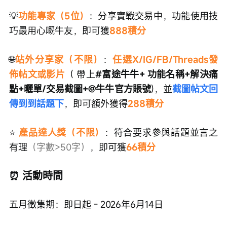
💡
功能專家（5位）
：分享實戰交易中，功能使用技
巧最用心嘅牛友，即可獲
888積分
🌐
站外分享家（不限）
：
任選X/IG/FB/Threads發
佈帖文或影片
（ 帶上
#富途牛牛+ 功能名稱+解決痛
點+曬單/交易截圖+@牛牛官方賬號
)，並
截圖帖文回
傳到到話題下
，即可額外獲得
288積分
⭐
 產品達人獎（不限）
：符合要求參與話題並言之
有理
（字數>50字）
，即可獲
66積分
⏰ 活動時間
五月徵集期：即日起 - 2026年6月14日 