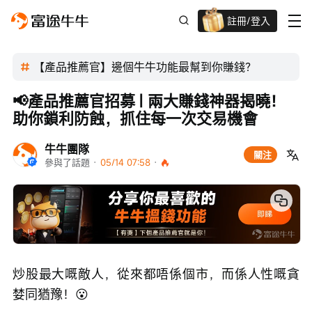
註冊/登入
迎新驚喜賞 股票/BTC等任你揀!
【產品推薦官】邊個牛牛功能最幫到你賺錢？
📢產品推薦官招募 | 兩大賺錢神器揭曉！
助你鎖利防蝕，抓住每一次交易機會
牛牛團隊
關注
參與了話題
 · 
05/14 07:58
 · 
炒股最大嘅敵人，從來都唔係個市，而係人性嘅貪
婪同猶豫！😮