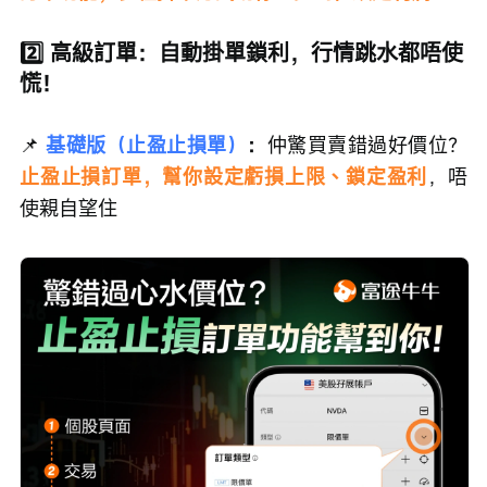
2️⃣ 高級訂單：自動掛單鎖利，行情跳水都唔使
慌！
📌
 基礎版（止盈止損單）
：
仲驚買賣錯過好價位？
止盈止損訂單，幫你設定虧損上限、鎖定盈利
，唔
使親自望住