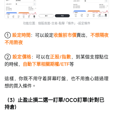
功能位置：個股頁面-交易-點擊「條件」-設定條件
① 
設定時間
：可以設定
收盤前市價
賣出，
不想隔夜
不用熬夜
②
設定價格
：可以在
正股/指數
，到某個支撐點位
的時候，
自動下單相關期權/ETF
等
這樣，你既不用守着屏幕盯盤，也不用擔心錯過理
想的買入條件。
（3）止盈止損二選一訂單/OCO訂單(針對已
持倉)