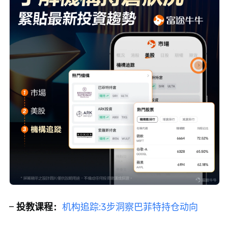
– 
投教课程：
机构追踪:3步洞察巴菲特持仓动向