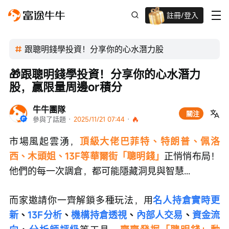
註冊/登入
迎新驚喜賞 股票/BTC等任你揀!
跟聰明錢學投資！分享你的心水潛力股
🎁跟聰明錢學投資！分享你的心水潛力
股，贏限量周邊or積分
牛牛團隊
關注
參與了話題
 · 
2025/11/21 07:44
 · 
市場風起雲湧，
頂級大佬巴菲特、特朗普、佩洛
西、木頭姐、13F等華爾街「聰明錢」
正悄悄布局！
他們的每一次調倉，都可能隱藏洞見與智慧...
而家邀請你一齊解鎖多種玩法，用
名人持倉實時更
新
、
13F分析
、
機構持倉透視
、
內部人交易
、
資金流