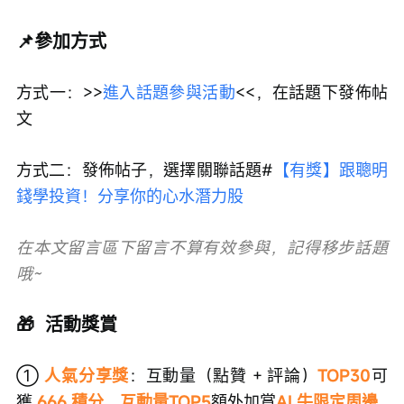
📌參加方式
方式一：>>
進入話題參與活動
<<，在話題下發佈帖
文
方式二：發佈帖子，選擇關聯話題#
【有獎】跟聰明
錢學投資！分享你的心水潛力股
在本文留言區下留言不算有效參與，記得移步話題
哦~
🎁  活動獎賞
① 
人氣分享獎
：互動量（點贊 + 評論）
TOP30
可
獲 
666 積分，互動量TOP5
額外加賞
AI 牛限定周邊