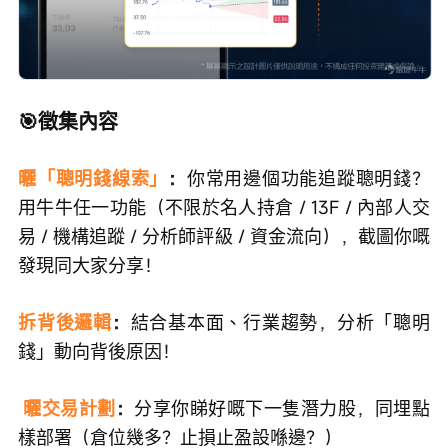
🎯徵集內容
曬「聰明錢線索」
：
你常用邊個功能追蹤聰明錢？
用牛牛任一功能（不限於名人持倉 / 13F / 內部人交
易 / 機構追蹤 / 分析師評級 / 資金流向），截圖你嘅
發現同大家分享！
拆背後邏輯
：
結合基本面、行業趨勢，分析「聰明
錢」動向背後原因！
曬交易計劃
：
分享你睇好嘅下一隻潛力股，同埋點
樣部署（倉位幾多？止損止盈設喺邊？）