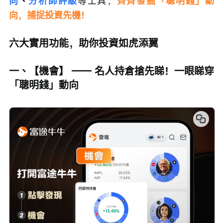
向
、
分析師評級
等工具，
齊齊發掘「聰明錢」動
向，捕捉投資先機！
六大實用功能，助你投資如虎添翼
一、【機會】 —— 名人持倉搶先睇！一眼睇穿
「聰明錢」動向