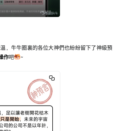
升溫，牛牛圈裏的各位大神們也紛紛留下了神級預
操作
吧
~