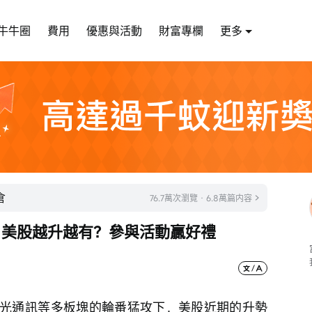
牛牛圈
費用
優惠與活動
財富專欄
更多
倉
76.7萬次瀏覽 · 6.8萬篇内容
！美股越升越有？參與活動贏好禮
光通訊等多板塊的輪番猛攻下，美股近期的升勢