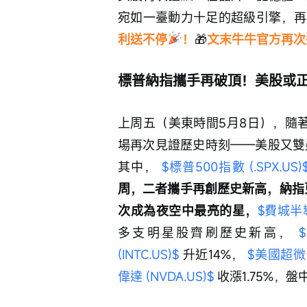
宛如一臺動力十足的超級引擎，再
利送不停
！
🎁
文末牛牛官方再次
標普納指攜手再破頂！美股或
上周五（美東時間5月8日），隨
場再次見證歷史時刻——美股又雙
其中， 
$標普500指數 (.SPX.US)
周，二者攜手再創歷史新高，納指更
次成為夜空中最亮的星，
$費城半導
多支明星股齊刷歷史新高， 
(INTC.US)$
 升近14%， 
$美國超微公
偉達 (NVDA.US)$
 收漲1.75%，