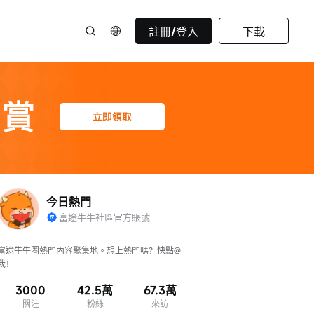
註冊/登入
下載
今日熱門
富途牛牛社區官方賬號
富途牛牛圈熱門內容聚集地。想上熱門嗎？快點@
我！
3000
42.5萬
67.3萬
關注
粉絲
來訪