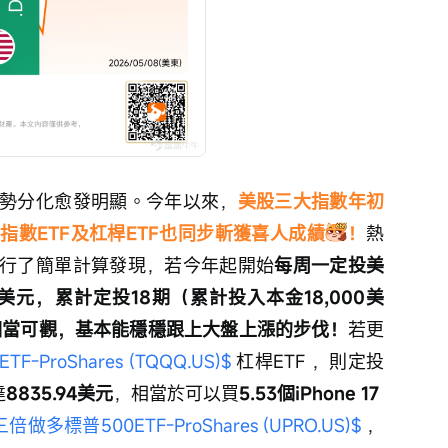
勢分化愈發明顯。今年以來，
美股三大指數年初
數ETF及杠桿ETF也同步斬獲喜人成績
！
熱
行了簡單計算發現，若今年起開始
每周一定投美
0美元，累計定投18期（累計投入本金18,000美
相當可觀，基本能穩穩跟上大盤上漲的步伐！
若更
-ProShares (TQQQ.US)$
 杠桿ETF ，則定投
達
8835.94美元
，相當於可以買
5.53個iPhone 17 
三倍做多標普500ETF-ProShares (UPRO.US)$
 ，