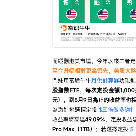
而縱觀港美市場，今年以來二者走
至今升幅相對更為領先，美股大盤指
門妹用富途牛牛
月供計算器
功能進
股指數ETF，每次定投金額1,00
元），到5月9日為止的收益率也
為激進地選擇定投 
$三倍做多納指ETF
收益率將高達
49.09%
，定投收益
Pro Max（1TB）
；若選擇定投 
$