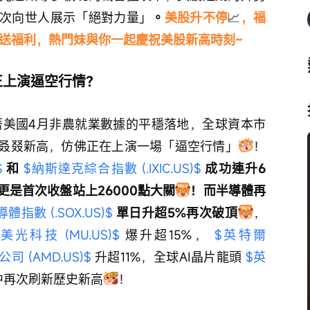
次向世人展示「絕對力量」
。
美股升不停
📈
，福
送福利，熱門妹與你一起慶祝美股新高時刻~
正上演逼空行情？
著美國4月非農就業數據的平穩落地，全球資本市
叒叕新高，仿佛正在上演一場「逼空行情」
！
$
 和 
$納斯達克綜合指數 (.IXIC.US)$
成功連升6
是首次收盤站上26000點大關
！而半導體再
體指數 (.SOX.US)$
單日升超5%再次破頂
，
$美光科技 (MU.US)$
 爆升超15%， 
$英特爾 
司 (AMD.US)$
 升超11%，全球AI晶片龍頭 
$英
盤中再次刷新歷史新高
！