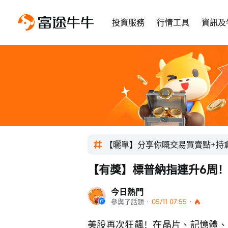
投資服務
行情工具
資訊及
【曬單】分享你嘅交易買賣點+持
【有獎】標普納指連升6周
今日熱門
參與了話題
 · 
05/11 07:55
 · 
美股再次狂飆！在晶片、記憶體、