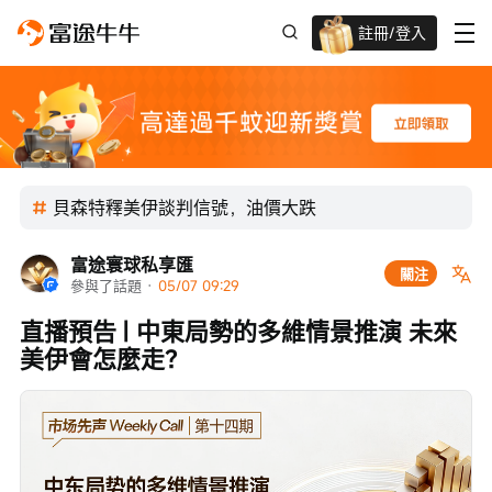
註冊/登入
迎新驚喜賞 股票/BTC等任你揀!
貝森特釋美伊談判信號，油價大跌
富途寰球私享匯
關注
參與了話題
 · 
05/07 09:29
直播預告 | 中東局勢的多維情景推演 未來
美伊會怎麼走？