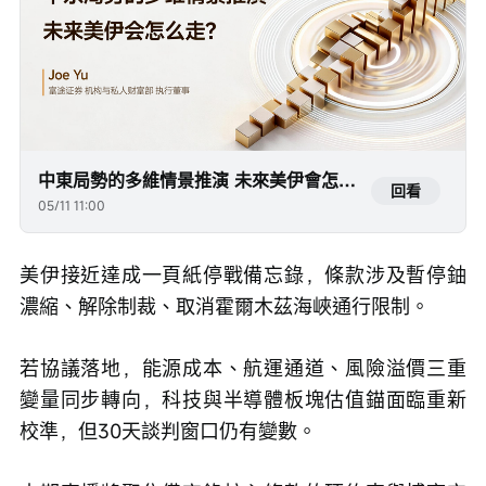
中東局勢的多維情景推演 未來美伊會怎麼走？
回看
05/11 11:00
美伊接近達成一頁紙停戰備忘錄，條款涉及暫停鈾
濃縮、解除制裁、取消霍爾木茲海峽通行限制。
若協議落地，能源成本、航運通道、風險溢價三重
變量同步轉向，科技與半導體板塊估值錨面臨重新
校準，但30天談判窗口仍有變數。