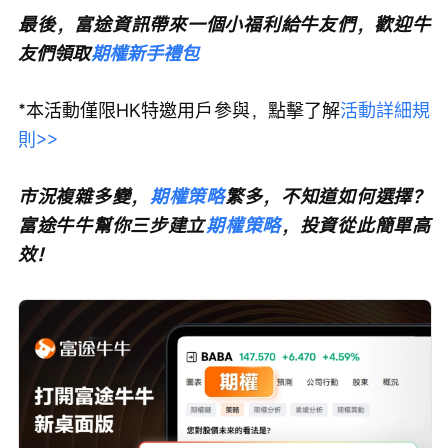
最後，富途資訊帶來一個小福利給牛友們，歡迎牛
友們領取
期權新手禮包
*本活動僅限HK特邀用戶參與，點擊了解
活動詳細規
則>>
市況複雜多變，
期權策略
繁多，不知道如何選擇？
富途牛牛幫你三步建立
期權策略
，投資從此簡單高
效！