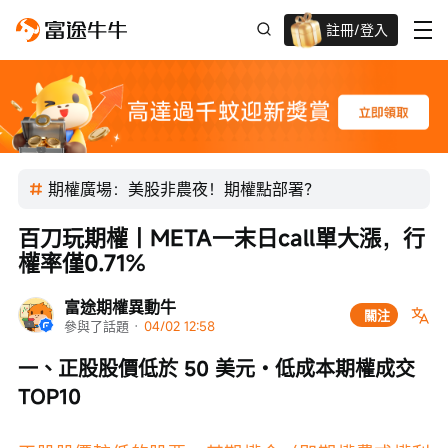
註冊/登入
迎新驚喜賞 股票/BTC等任你揀!
期權廣場：美股非農夜！期權點部署？
百刀玩期權丨META一末日call單大漲，行
權率僅0.71%
富途期權異動牛
關注
參與了話題
 · 
04/02 12:58
一、正股股價低於 50 美元・低成本期權成交 
TOP10