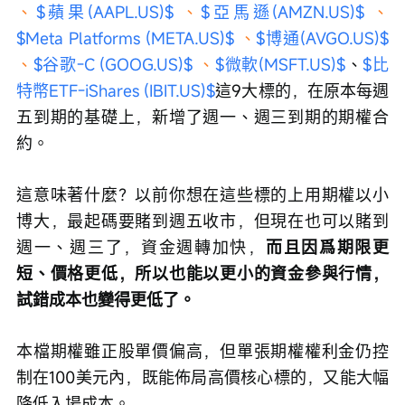
、
$蘋果(AAPL.US)$ 
、
$亞馬遜(AMZN.US)$ 
、
$Meta Platforms (META.US)$ 
、
$博通(AVGO.US)$ 
、
$谷歌-C (GOOG.US)$ 
、
$微軟(MSFT.US)$
、
$比
特幣ETF-iShares (IBIT.US)$
這9大標的，在原本每週
五到期的基礎上，新增了週一、週三到期的期權合
約。
這意味著什麼？以前你想在這些標的上用期權以小
博大，最起碼要賭到週五收市，但現在也可以賭到
週一、週三了，資金週轉加快，
而且因爲期限更
短、價格更低，所以也能以更小的資金參與行情，
試錯成本也變得更低了。
本檔期權雖正股單價偏高，但單張期權權利金仍控
制在100美元內，既能佈局高價核心標的，又能大幅
降低入場成本。