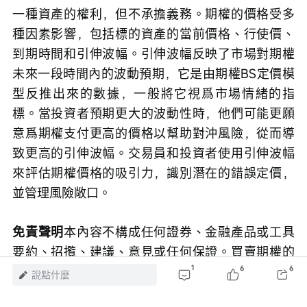
一種資產的權利，但不承擔義務。期權的價格受多
種因素影響，包括標的資產的當前價格、行使價、
到期時間和引伸波幅。引伸波幅反映了市場對期權
未來一段時間內的波動預期，它是由期權BS定價模
型反推出來的數據，一般將它視爲市場情緒的指
標。當投資者預期更大的波動性時，他們可能更願
意爲期權支付更高的價格以幫助對沖風險，從而導
致更高的引伸波幅。交易員和投資者使用引伸波幅
來評估期權價格的吸引力，識別潛在的錯誤定價，
並管理風險敞口。
免責聲明
本內容不構成任何證券、金融產品或工具
要約、招攬、建議、意見或任何保證。買賣期權的
虧蝕風險可以極大。在若干情況下，你所蒙受的虧
1
6
6
說點什麼
蝕可能會超過最初存入的按金數額。即使你設定了