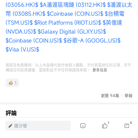
(03056.HK)$
$A潘渡區塊鏈 (03112.HK)$
$潘渡以太
幣 (03085.HK)$
$Coinbase (COIN.US)$
$台積電 
(TSM.US)$
$Riot Platforms (RIOT.US)$
$英偉達 
(NVDA.US)$
$Galaxy Digital (GLXY.US)$
$Coinbase (COIN.US)$
$谷歌-A (GOOGL.US)$
$Visa (V.US)$
風險及免責聲明：以上內容僅代表作者個人觀點，不代表富途任何立場，亦不
構成任何投資建議，富途對此不作任何保證與承諾。
更多信息
1
瀏覽 9.4萬
舉報
評論
登錄
發表評論
1
5
搶沙發