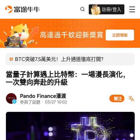
註冊/登入
迎新驚喜賞 股票/BTC等任你揀!
BTC突破7.5萬美元！上升通道徹底打開？
當量子計算遇上比特幣：一場漫長演化，
一次雙向奔赴的升級
Pando Finance潘渡
關注
參與了話題
 · 
03/27 10:02