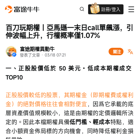
註冊/登入
迎新驚喜賞 股票/BTC等任你揀!
百刀玩期權丨亞馬遜一末日call單飆漲，引
伸波幅上升，行權概率僅1.07%
富途期權異動牛
關注
發表了文章
 · 
03/18 07:21
一、正股股價低於 50 美元・低成本期權成交 
TOP10
正股股價較低的股票，其期權金（即期權費或權利
金）的絕對價格往往會相對便宜
，因爲它承載的底
層資產價值規模較小，這是由期權的定價邏輯所決
定的。因此本檔期權具備
低門檻、輕成本
特點，適
合小額資金佈局標的方向機會，同時降低權利金損