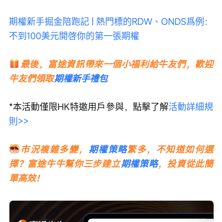
期權新手掘金陪跑記 | 熱門標的RDW、ONDS爲例：
不到100美元開啓你的第一張期權
最後，富途資訊帶來一個小福利給牛友們，歡迎
牛友們領取
期權新手禮包
*本活動僅限HK特邀用戶參與，點擊了解
活動詳細規
則>>
市況複雜多變，
期權策略
繁多，不知道如何選
擇？富途牛牛幫你三步建立
期權策略
，投資從此簡
單高效！