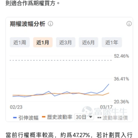
則適合作爲期權買方。
當前行權概率較高，約爲47.27%，若計劃買入行