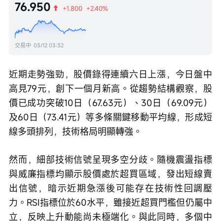
76.950
+1.800
+2.40%
交易中
03/12 03:32
近期走勢強勁，股價錄得連續六日上漲，今日盤中
高見79元，創下一個月新高。從趨勢結構觀察，股
價已成功突破10日（67.63元）、30日（69.09元）
及60日（73.41元）等多條關鍵移動平均線，形成短
線多頭排列，技術格局明顯轉強。
然而，細部技術信號呈現多空分歧。隨機震盪指標
與威廉指標均顯示股價處於超買區域，發出短線賣
出信號，暗示近期急漲後可能存在技術性回調壓
力。RSI指標位於60水平，雖接近超買門檻但仍屬中
立，反映上升動能尚未極端化。與此同時，多個中