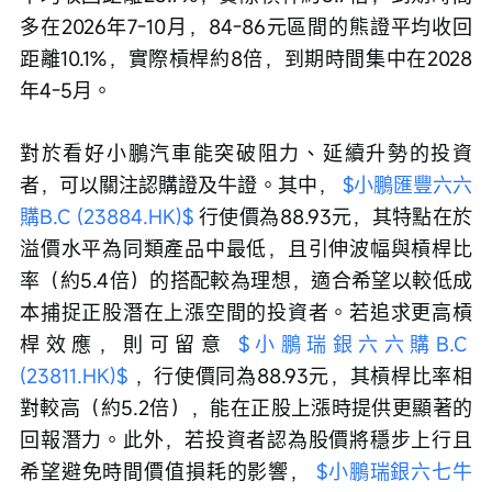
多在2026年7-10月，84-86元區間的熊證平均收回
距離10.1%，實際槓桿約8倍，到期時間集中在2028
年4-5月。
對於看好小鵬汽車能突破阻力、延續升勢的投資
者，可以關注認購證及牛證。其中， 
$小鵬匯豐六六
購B.C (23884.HK)$
 行使價為88.93元，其特點在於
溢價水平為同類產品中最低，且引伸波幅與槓桿比
率（約5.4倍）的搭配較為理想，適合希望以較低成
本捕捉正股潛在上漲空間的投資者。若追求更高槓
桿效應，則可留意 
$小鵬瑞銀六六購B.C 
(23811.HK)$
 ，行使價同為88.93元，其槓桿比率相
對較高（約5.2倍），能在正股上漲時提供更顯著的
回報潛力。此外，若投資者認為股價將穩步上行且
希望避免時間價值損耗的影響， 
$小鵬瑞銀六七牛