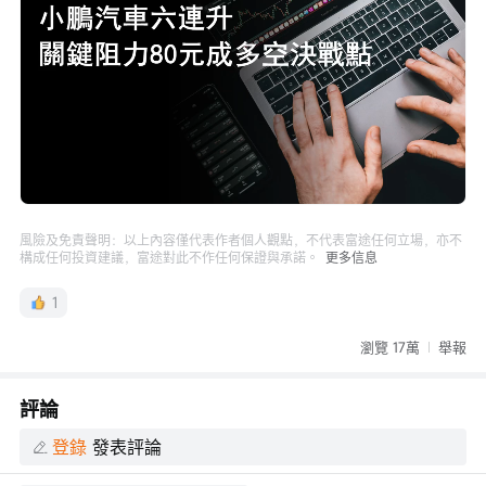
Loaded
:
Progress
:
取
0%
0%
消
/
播
靜
放
音
速
度
風險及免責聲明：以上內容僅代表作者個人觀點，不代表富途任何立場，亦不
構成任何投資建議，富途對此不作任何保證與承諾。
更多信息
1
瀏覽 17萬
舉報
評論
登錄
發表評論