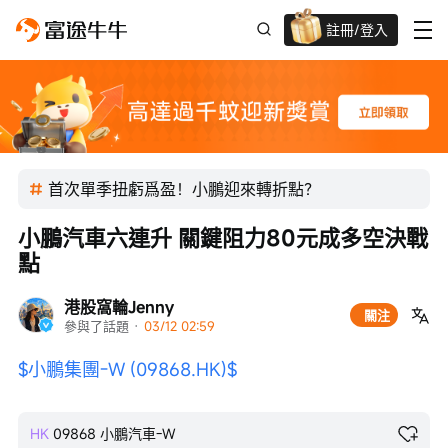
註冊/登入
迎新驚喜賞 股票/BTC等任你揀!
首次單季扭虧爲盈！小鵬迎來轉折點？
小鵬汽車六連升 關鍵阻力80元成多空決戰
點
港股窩輪Jenny
關注
參與了話題
 · 
03/12 02:59
$小鵬集團-W (09868.HK)$
HK
09868
小鵬汽車-W