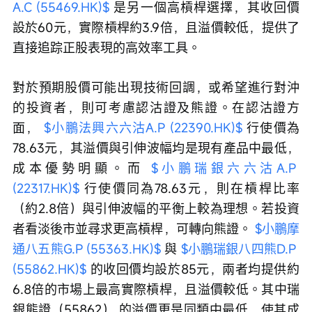
A.C (55469.HK)$
 是另一個高槓桿選擇，其收回價
設於60元，實際槓桿約3.9倍，且溢價較低，提供了
直接追踪正股表現的高效率工具。
對於預期股價可能出現技術回調，或希望進行對沖
的投資者，則可考慮認沽證及熊證。在認沽證方
面， 
$小鵬法興六六沽A.P (22390.HK)$
 行使價為
78.63元，其溢價與引伸波幅均是現有產品中最低，
成本優勢明顯。而 
$小鵬瑞銀六六沽A.P 
(22317.HK)$
 行使價同為78.63元，則在槓桿比率
（約2.8倍）與引伸波幅的平衡上較為理想。若投資
者看淡後市並尋求更高槓桿，可轉向熊證。 
$小鵬摩
通八五熊G.P (55363.HK)$
 與 
$小鵬瑞銀八四熊D.P 
(55862.HK)$
 的收回價均設於85元，兩者均提供約
6.8倍的市場上最高實際槓桿，且溢價較低。其中瑞
銀熊證（55862） 的溢價更是同類中最低，使其成