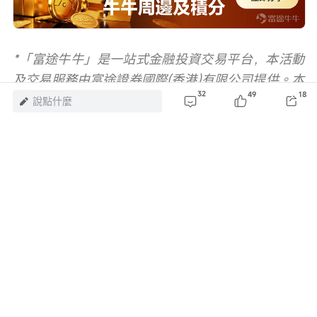
*「富途牛牛」是一站式金融投資交易平台，本活動
及交易服務由富途證券國際(香港)有限公司提供。本
32
49
18
活動不構成任何證券、金融產品或工具要約、招
說點什麼
攬、建議、意見或任何保證。活動受條款及細則約
束。
風險及免責聲明：以上內容僅代表作者個人觀點，不代表富途任何立場，亦不
構成任何投資建議，富途對此不作任何保證與承諾。
更多信息
49
瀏覽 83.5萬
舉報
評論（32）
登錄
發表評論