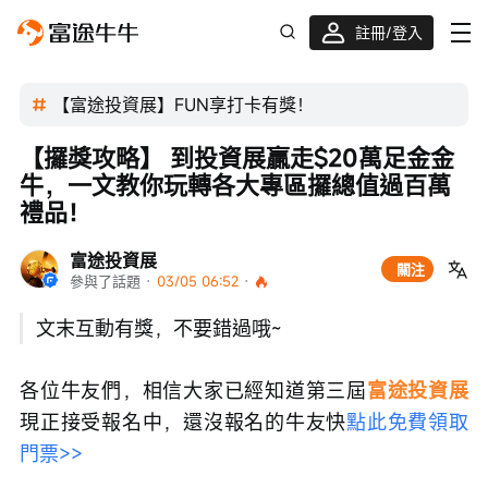
註冊/登入
迎新驚喜賞 股票/BTC等任你揀!
【富途投資展】FUN享打卡有獎！
【攞獎攻略】 到投資展贏走$20萬足金金
牛，一文教你玩轉各大專區攞總值過百萬
禮品！
富途投資展
關注
參與了話題
 · 
03/05 06:52
 · 
文末互動有獎，不要錯過哦~
各位牛友們，相信大家已經知道第三屆
富途投資展
現正接受報名中，還沒報名的牛友快
點此免費領取
門票>>