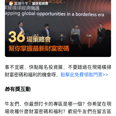
Loaded
:
Progress
:
取
0%
0%
消
/
播
靜
放
音
速
度
事不宜遲，快點報名投資展，不要錯過在現場橫掃
財富密碼和福利的機會呀，
點擊此免費領取門票>>
🎁有獎互動
牛友們，你最想打卡的專區是哪一個？你希望在現
場收穫什麼財富密碼和福利？歡迎牛友們在留言區