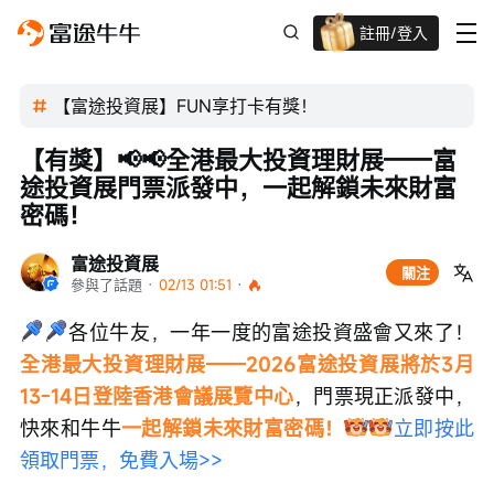
註冊/登入
迎新驚喜賞 股票/BTC等任你揀!
【富途投資展】FUN享打卡有獎！
【有獎】📢📢全港最大投資理財展——富
途投資展門票派發中，一起解鎖未來財富
密碼！
富途投資展
關注
參與了話題
 · 
02/13 01:51
 · 
各位牛友，一年一度的富途投資盛會又來了！
全港最大投資理財展——2026富途投資展將於3月
13-14日登陸香港會議展覽中心
，門票現正派發中，
快來和牛牛
一起解鎖未來財富密碼！
立即按此
領取門票，免費入場>>