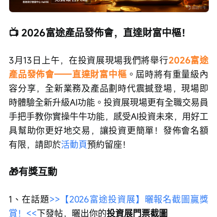
📺 2026富途產品發佈會，直達財富中樞！
3月13日上午，在投資展現場我們將舉行
2026富途
產品發佈會——直達財富中樞
。屆時將有重量級內
容分享，全新業務及產品劃時代震撼登場，現場即
時體驗全新升級AI功能。投資展現場更有全職交易員
手把手教你實操牛牛功能，感受AI投資未來，用好工
具幫助你更好地交易，讓投資更簡單！發佈會名額
有限，請即於
活動頁
預約留座！
🎁有獎互動
1、在話題
>>【2026富途投資展】曬報名截圖贏獎
賞！<<
下發帖，曬出你的
投資展門票截圖