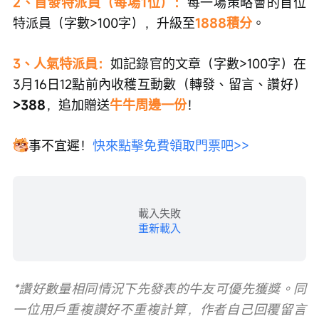
2、首發特派員（每場1位）：
每一場策略會的首位
特派員（字數>100字），升級至
1888積分
。
3、人氣特派員：
如記錄官的文章（字數>100字）在
3月16日12點前內收穫互動數（轉發、留言、讚好）
>388
，追加贈送
牛牛周邊一份
！
事不宜遲！
快來點擊免費領取門票吧>>
載入失敗
重新載入
*讚好數量相同情況下先發表的牛友可優先獲獎。同
一位用戶重複讚好不重複計算，作者自己回覆留言