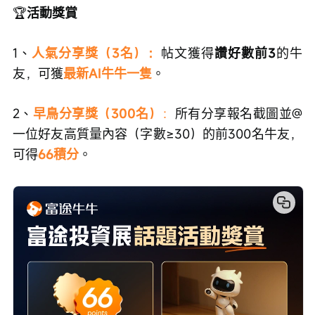
🏆
活動獎賞
1、
人氣分享獎（3名）：
帖文獲得
讚好數前3
的牛
友，可獲
最新AI牛牛一隻
。
2、
早鳥分享獎（300名）
：
所有分享報名截圖並@
一位好友高質量內容（字數≥30）的前300名牛友，
可得
66積分
。