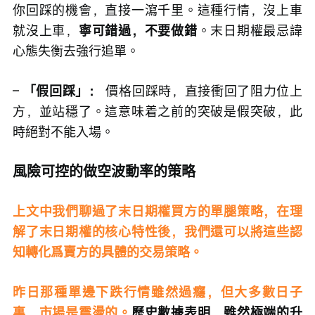
你回踩的機會，直接一瀉千里。這種行情，沒上車
就沒上車，
寧可錯過，不要做錯
。末日期權最忌諱
心態失衡去強行追單。
– 
「假回踩」：
 價格回踩時，直接衝回了阻力位上
方，並站穩了。這意味着之前的突破是假突破，此
時絕對不能入場。
風險可控的做空波動率的策略
上文中我們聊過了末日期權買方的單腿策略，在理
解了末日期權的核心特性後，我們還可以將這些認
知轉化爲賣方的具體的交易策略。
昨日那種單邊下跌行情雖然過癮，但大多數日子
裏，市場是震盪的。
歷史數據表明，雖然極端的升