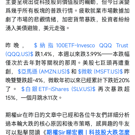
主要呈現出從科技股到價值股的輪動，但今日演變
爲幾乎所有板塊的普跌行情。疲軟就業市場數據加
劇了市場的悲觀情緒，加密貨幣暴跌，投資者紛紛
湧入美債避險，美元走強。
昨晚， 
$納指100ETF-Invesco QQQ Trust 
(QQQ.US)$
 跌1.4%，本週以來跌3.99%——本跌幅
僅次於去年對等關稅的那周。美股七巨頭再遭重
創， 
$亞馬遜 (AMZN.US)$
 和 
$微軟 (MSFT.US)$
 昨
晚雙雙跌超-4%，微軟年初以來已經累計下跌近20%
了。 
$白銀ETF-iShares (SLV.US)$
 再次暴跌超
15%，一個月跳水11次。
期權sir在昨日的文章中已經和各位牛友們詳細分析
過本輪大跌的核心原因和後市策略，感興趣的牛友
可以點擊閱讀《
期權Sir睇宏觀 | 科技股大跌怎麼