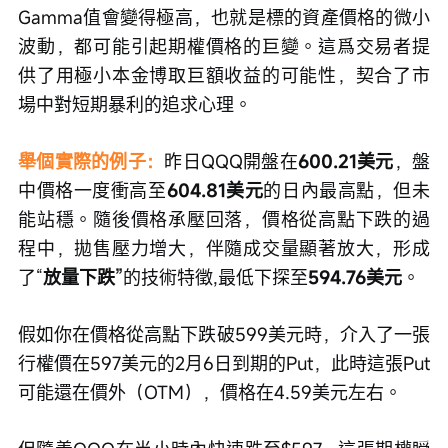
Gamma值會變得極高，也就是標的資產價格的微小
波動，都可能引起期權價格的巨變。這爲交易者提
供了用極小本金博取巨額收益的可能性，契合了市
場中對短期暴利的追求心理。
舉個實際的例子：
昨日QQQ開盤在
600.21美元
，盤
中價格一度衝高至
604.81美元
的日內最高點，但未
能站穩。隨後價格承壓回落，價格從高點下跌的過
程中，拋售壓力增大，伴隨成交量顯著放大，形成
了“
放量下跌”
的技術特徵,最低下探至
594.76美元
。
假如你在價格從高點下跌破599美元時，介入了一張
行權價在597美元的2月6日到期的Put，此時這張Put
可能還在價外（OTM），價格在4.59美元左右。