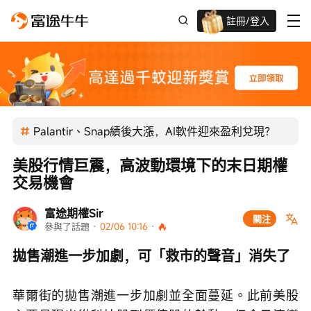
註冊/登入
迎新驚喜賞 股票/BTC等任你揀!
Palantir、Snap績後大漲，AI軟件迎來盈利兌現？
美股行情巨震，高波動環境下的末日期權
交易機會
富途期權Sir
關注
參與了話題
 · 
02/06 10:16
 · 
拋售潮進一步加劇，可「救市的聲音」消失了
華爾街的拋售潮進一步加劇並全面蔓延。此前美股