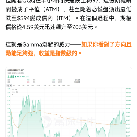
但隨着QQQ在半小時內快速跌至$597，這張期權瞬
間變成了平值（ATM），甚至隨着恐慌盤湧出最低
跌至$594變成價內（ITM）。在這個過程中，期權
價格從4.59美元迅速飆升至7.03美元。
這就是Gamma爆發的威力——
如果你看對了方向且
動能足夠強，收益是指數級的。