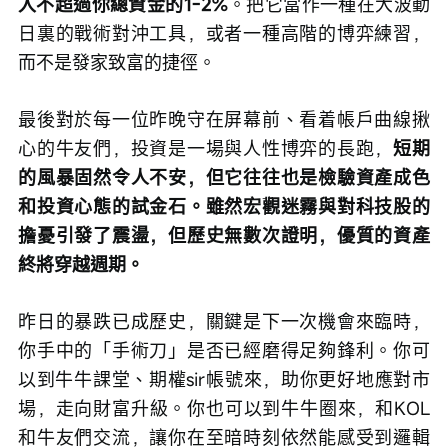
入不超過你總資金的1-2%
。把它當作一種在大波動
日裏的戰術對沖工具，或者一種高階的博弈練習，
而不是發家致富的捷徑。
最後對於每一位昨晚守在屏幕前、看着帳戶曲線揪
心的牛友們，投資是一場與人性博弈的長跑，
短期
的風暴固然令人不安，但它往往也是檢驗資產成色
和投資心態的試金石。雖然宏觀迷霧與對科技股的
擔憂引發了震盪，但歷史無數次證明，優質的資產
終將穿越週期。
昨日的暴跌已成歷史，關鍵是下一次機會來臨時，
你手中的「手術刀」是否已經磨得足夠鋒利。你可
以到牛牛課堂、期權sir帳號來，助你更好地應對市
場，走向財富升級。你也可以到牛牛圈來，和KOL
和牛友們交流，讓你在至暗時刻依然能感受到邏輯