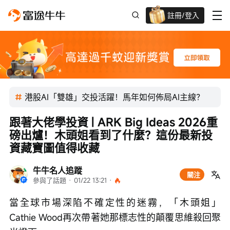
註冊/登入
迎新驚喜賞 股票/BTC等任你揀!
港股AI「雙雄」交投活躍！馬年如何佈局AI主線？
跟著大佬學投資 | ARK Big Ideas 2026重
磅出爐！木頭姐看到了什麼？這份最新投
資藏寶圖值得收藏
牛牛名人追蹤
關注
參與了話題
 · 
01/22 13:21
 · 
當全球市場深陷不確定性的迷霧，「木頭姐」
Cathie Wood再次帶著她那標志性的顛覆思維殺回聚