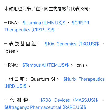
木頭姐也列舉了在不同生物層級的代表公司：
– DNA： 
$Illumina (ILMN.US)$
 、 
$CRISPR 
Therapeutics (CRSP.US)$
 。
– 表觀基因組： 
$10x Genomics (TXG.US)$
 、
lpsen。
– RNA： 
$Tempus AI (TEM.US)$
 、 lonis。
– 蛋白質：Quantum-Si、 
$Nurix Therapeutics 
(NRIX.US)$
 。
– 代謝物： 
$908 Devices (MASS.US)$
 、 
$Ultragenyx Pharmaceutical (RARE.US)$