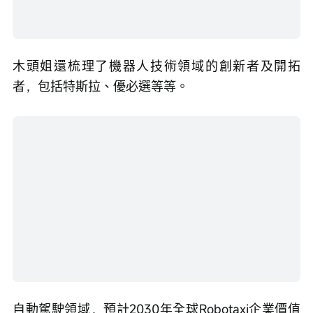
木頭姐還梳理了機器人技術領域的創新者及開拓
者，包括特斯拉、優必選等等。
自動駕駛領域，預計2030年全球Robotaxi企業價值
或達34萬億美元，技術平台方（如特斯拉、
Waymo）將獲取98%的生態價值。