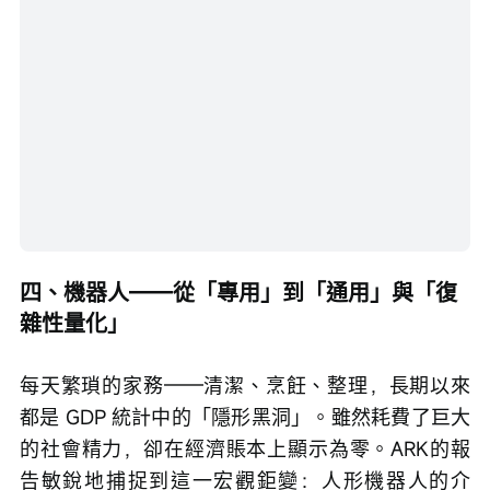
四、機器人——從「專用」到「通用」與「復
雜性量化」
每天繁瑣的家務——清潔、烹飪、整理，長期以來
都是 GDP 統計中的「隱形黑洞」。雖然耗費了巨大
的社會精力，卻在經濟賬本上顯示為零。ARK的報
告敏銳地捕捉到這一宏觀鉅變：人形機器人的介
入，將首次把這些龐大的「無償勞動」轉化為可量
化的經濟產出，將家庭場景從單純的「消費端」重