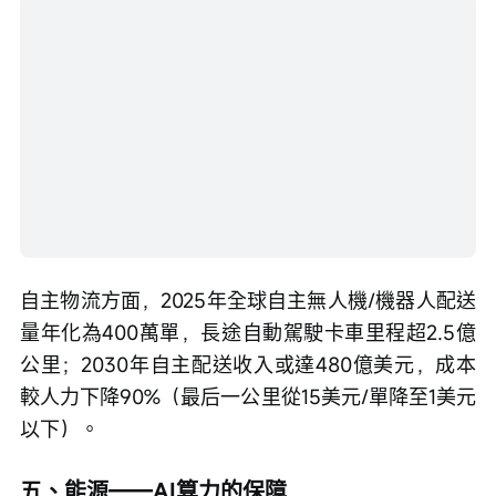
自主物流方面，2025年全球自主無人機/機器人配送
量年化為400萬單，長途自動駕駛卡車里程超2.5億
公里；2030年自主配送收入或達480億美元，成本
較人力下降90%（最后一公里從15美元/單降至1美元
以下）。
五、能源——AI算力的保障
2025年全球新增電力裝機中，太陽能、風電占比超
70%；光伏、電池成本持續下降（光伏成本較2010