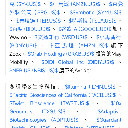
克 (SYK.US)$
 、 
$亞馬遜 (AMZN.US)$
 、 
$直覺
外科公司 (ISRG.US)$
 、 
$Symbotic (SYM.US)$
、 
$泰瑞達 (TER.US)$
 、 
$特斯拉 (TSLA.US)$
 、 
$百度 (BIDU.US)$
 、 
$谷歌-A (GOOGL.US)$
 旗下
Waymo、 
$文遠知行 (WRD.US)$
 、 
$小馬智行 
(PONY.US)$
 、 
$亞馬遜 (AMZN.US)$
 旗下
Zoox、 
$Grab Holdings (GRAB.US)$
 投資的May 
Mobility、 
$DiDi Global Inc (DIDIY.US)$
 、 
$NEBIUS (NBIS.US)$
 旗下的Avride；
多組學&生物科技： 
$Illumina (ILMN.US)$
 、 
$Pacific Biosciences of California (PACB.US)$
 、 
$Twist Bioscience (TWST.US)$
 、 
$10x 
Genomics (TXG.US)$
 、 
$Adaptive 
Biotechnologies (ADPT.US)$
 、 
$Guardant 