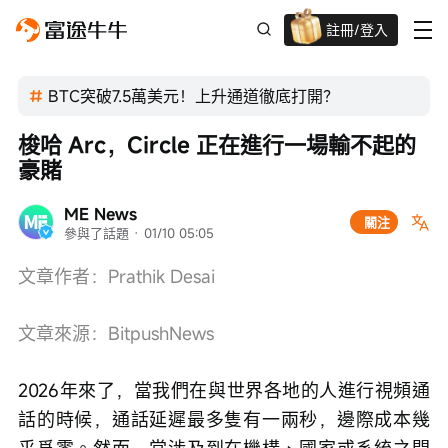
註冊/登入
迎新驚喜賞 股票/BTC等任你揀!
BTC突破7.5萬美元！上升通道徹底打開？
梭哈 Arc，Circle 正在進行一場輸不起的
豪賭
ME News
關注
參與了話題
 · 
01/10 05:05
文章作者：Prathik Desai  
文章來源：BitpushNews
2026年來了，當我們在與世界各地的人進行視頻通
話的時候，通話延遲最多隻有一兩秒，邊際成本幾