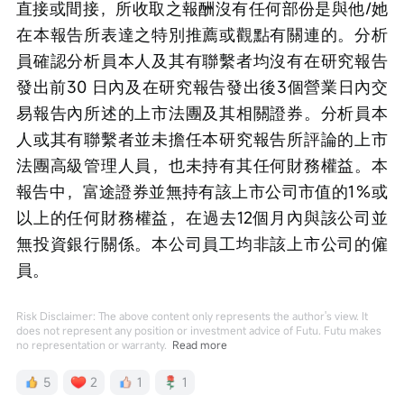
直接或間接，所收取之報酬沒有任何部份是與他/她
在本報告所表達之特別推薦或觀點有關連的。分析
員確認分析員本人及其有聯繫者均沒有在研究報告
發出前30 日內及在研究報告發出後3個營業日內交
易報告內所述的上市法團及其相關證券。分析員本
人或其有聯繫者並未擔任本研究報告所評論的上市
法團高級管理人員，也未持有其任何財務權益。本
報告中，富途證券並無持有該上市公司市值的1％或
以上的任何財務權益，在過去12個月內與該公司並
無投資銀行關係。本公司員工均非該上市公司的僱
員。
Risk Disclaimer: The above content only represents the author's view. It
does not represent any position or investment advice of Futu. Futu makes
no representation or warranty.
Read more
5
2
1
1