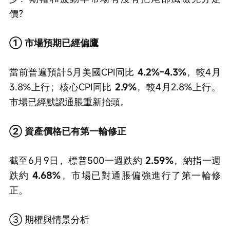
價？
① 市場預期已經偏鷹
當前普遍預計5月美國CPI同比
 4.2%-4.3%
，較4月
3.8%上行；核心CPI同比 
2.9%
，較4月2.8%上行。
市場已經默認通脹重新抬頭。
② 資產價格已有第一輪修正
截至6月9日，標普500一週跌約 
2.59%
，納指一週
跌約
 4.68%
，市場已對通脹偏強進行了第一輪修
正。
③ 期權與情景分析