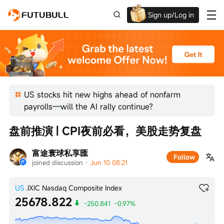
Sign up/Log in
Up to $1,600 Welcome Rewards!
US stocks hit new highs ahead of nonfarm
payrolls—will the AI rally continue?
盘前推演 | CPI夜前必看，美股走势复盘
富途寰球私享匯
Follow
joined discussion
 · 
Jun 10 08:21
US
.IXIC
Nasdaq Composite Index
25678.822
-250.841
-0.97%