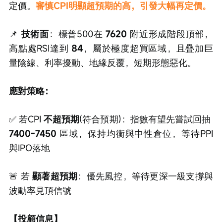
定價。
審慎CPI明顯超預期的高，引發大幅再定價。
📌 
技術面
：標普500在 
7620
 附近形成階段頂部，
高點處RSI達到 
84
，屬於極度超買區域，且疊加巨
量陰線、利率擾動、地緣反覆，短期形態惡化。
應對策略：
✅ 若CPI 
不超預期
(符合預期)：指數有望先嘗試回抽
7400-7450
 區域，保持均衡與中性倉位，等待PPI
與IPO落地
🚨 若 
顯著超預期
：優先風控，等待更深一級支撐與
波動率見頂信號
【投顧信息】