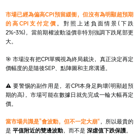
市場已經為偏高CPI預留緩衝，但沒有為明顯超預期
的高CPI支付定價
。對照上述負面情景(下跌
2%-3%)，當前期權波動溢價非特別強調下跌尾部更
大。
🎯 市場沒有把CPI單獨視為終局裁決，真正決定再定
價幅度的是隨後SEP、點陣圖和主席溝通。
⚠️ 要警惕的副作用是，若CPI本身足夠壞(明顯超預
期的高)，市場可能在數據日就先完成一輪大幅再定
價。
當市場共識是”會波動，但不一定大崩“
，所以最貴的
是 
平值附近的雙邊波動
，而不是 
深虛值下跌保護
。