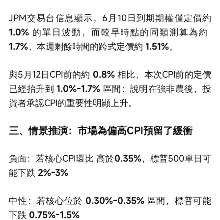
JPM交易台信息顯示，6月10日到期期權僅定價約 
1.0% 
的單日波動，而較早時點的同類測算為約
1.7%
，本週剩餘時間的跨式定價約 
1.51%
。
與5月12日CPI前的約
 0.8%
 相比，本次CPI前的定價
已經抬升到 
1.0%-1.7%
 區間：說明在強非農後，投
資者承認CPI的重要性明顯上升。
三、情景推演：市場為偏高CPI預留了緩衝
負面：若核心CPI環比 高於
0.35%
，標普500單日可
能下跌
 2%-3%
中性：若核心位於
 0.30%-0.35%
 區間，標普可能
下跌
 0.75%-1.5%