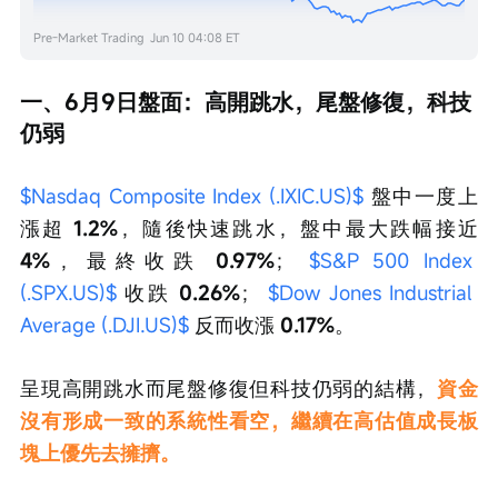
Pre-Market Trading
Jun 10 04:08 ET
一、6月9日盤面：高開跳水，尾盤修復，科技
仍弱
$Nasdaq Composite Index (.IXIC.US)$
 盤中一度上
漲超
 1.2%
，隨後快速跳水，盤中最大跌幅接近
4%
，最終收跌
 0.97%
； 
$S&P 500 Index 
(.SPX.US)$
 收跌 
0.26%
； 
$Dow Jones Industrial 
Average (.DJI.US)$
 反而收漲 
0.17%
。
呈現高開跳水而尾盤修復但科技仍弱的結構，
資金
沒有形成一致的系統性看空，繼續在高估值成長板
塊上優先去擁擠。