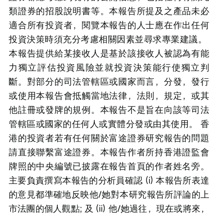
類證券的招股說明書等。本報告所提及之產品未必
適合所有投資者，閱覽本報告的人士應在作出任何
投資決策時須充分考慮相關因素並尋求專業建議。 
本報告提供給某接收人是基於該接收人被認為有能
力獨立評估投資風險並就投資決策能行使獨立判
斷。對部分的司法管轄區或國家而言，分發，發行
或使用本報告會抵觸當地法律，法則，規定，或其
他註冊或發牌的規例。本報告不是旨在向該等司法
管轄區或國家的任何人或實體分發或由其使用。 香
港的投資者若有任何關於富途證券研究報告的問題
請直接聯繫富途證券。本報告作者所持香港證監會
牌照的中央編號已披露在報告首頁的作者姓名旁。
主要負責撰寫本報告的分析員確認 (i) 本報告所表達
的意見都準確地反映他/她對本研究報告所評論的上
市法團的個人觀點; 及 (ii) 他/她過往，現在或將來，