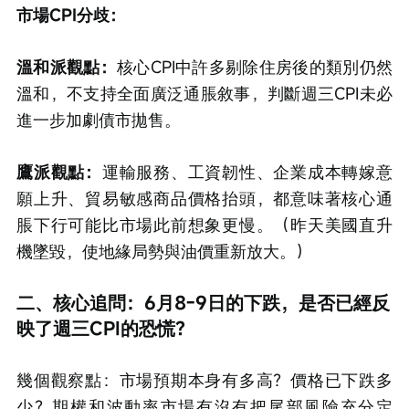
市場CPI分歧：
溫和派觀點：
核心CPI中許多剔除住房後的類別仍然
溫和，不支持全面廣泛通脹敘事，判斷週三CPI未必
進一步加劇債市拋售。
鷹派觀點：
運輸服務、工資韌性、企業成本轉嫁意
願上升、貿易敏感商品價格抬頭，都意味著核心通
脹下行可能比市場此前想象更慢。（昨天美國直升
機墜毀，使地緣局勢與油價重新放大。）
二、核心追問：6月8-9日的下跌，是否已經反
映了週三CPI的恐慌？
幾個觀察點：市場預期本身有多高？價格已下跌多
少？期權和波動率市場有沒有把尾部風險充分定