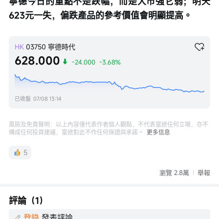
寧德今日的重點不是跌幅，而是大市強它弱；明天
623元一失，偏跌產品的參考價值會明顯提高。
HK
03750
寧德時代
628.000
-24.000
-3.68%
已收盤
07/08 13:14
風險及免責聲明：以上內容僅代表作者個人觀點，不代表富途任何立場，亦不
構成任何投資建議，富途對此不作任何保證與承諾。
更多信息
5
瀏覽 2.8萬
舉報
評論（1）
登錄
發表評論