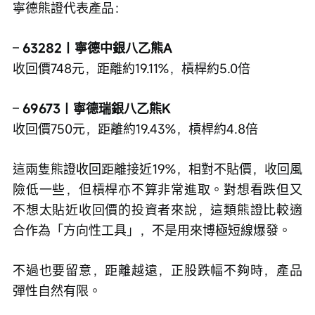
寧德熊證代表產品：
– 
63282｜寧德中銀八乙熊A
收回價748元，距離約19.11%，槓桿約5.0倍
– 
69673｜寧德瑞銀八乙熊K
收回價750元，距離約19.43%，槓桿約4.8倍
這兩隻熊證收回距離接近19%，相對不貼價，收回風
險低一些，但槓桿亦不算非常進取。對想看跌但又
不想太貼近收回價的投資者來說，這類熊證比較適
合作為「方向性工具」，不是用來博極短線爆發。
不過也要留意，距離越遠，正股跌幅不夠時，產品
彈性自然有限。