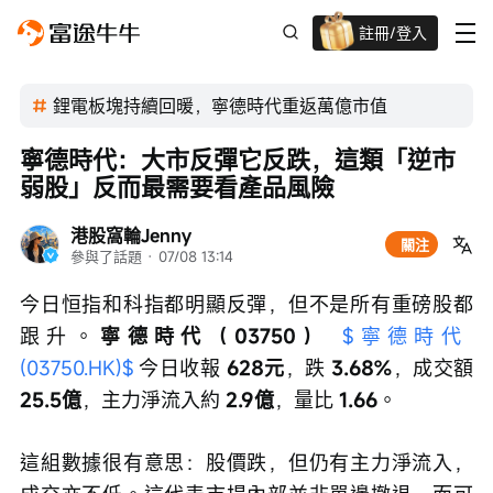
註冊/登入
迎新驚喜賞 股票/BTC等任你揀!
鋰電板塊持續回暖，寧德時代重返萬億市值
寧德時代：大市反彈它反跌，這類「逆市
弱股」反而最需要看產品風險
港股窩輪Jenny
關注
參與了話題
 · 
07/08 13:14
今日恒指和科指都明顯反彈，但不是所有重磅股都
跟升。
寧德時代（03750）
$寧德時代 
(03750.HK)$
 今日收報 
628元
，跌 
3.68%
，成交額 
25.5億
，主力淨流入約 
2.9億
，量比 
1.66
。
這組數據很有意思：股價跌，但仍有主力淨流入，