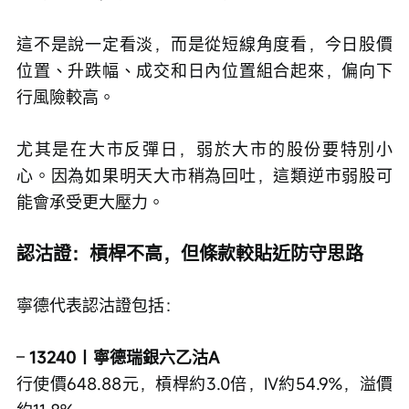
這不是說一定看淡，而是從短線角度看，今日股價
位置、升跌幅、成交和日內位置組合起來，偏向下
行風險較高。
尤其是在大市反彈日，弱於大市的股份要特別小
心。因為如果明天大市稍為回吐，這類逆市弱股可
能會承受更大壓力。
認沽證：槓桿不高，但條款較貼近防守思路
寧德代表認沽證包括：
– 
13240｜寧德瑞銀六乙沽A
行使價648.88元，槓桿約3.0倍，IV約54.9%，溢價