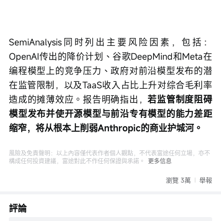
SemiAnalysis同时列出主要风险因素，包括：
OpenAI传出的降价计划、谷歌DeepMind和Meta在
编程模型上的竞争压力、政府对前沿模型发布的潜
在监管限制，以及TaaS收入占比上升对综合毛利率
造成的摊薄效应。报告明确指出，
若监管制度阻碍
模型发布并使开源模型与前沿专有模型的能力差距
缩窄，将从根本上削弱Anthropic的商业护城河。
風險及免責聲明：以上內容僅代表作者個人觀點，不代表富途任何立場，亦不
構成任何投資建議，富途對此不作任何保證與承諾。
更多信息
瀏覽 3萬
舉報
評論