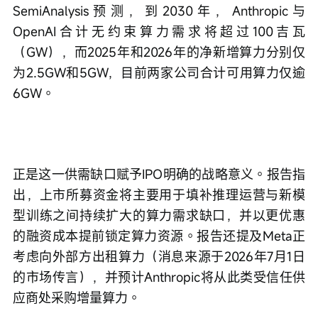
SemiAnalysis预测，到2030年，Anthropic与
OpenAI合计无约束算力需求将超过100吉瓦
（GW），而2025年和2026年的净新增算力分别仅
为2.5GW和5GW，目前两家公司合计可用算力仅逾
6GW。
正是这一供需缺口赋予IPO明确的战略意义。报告指
出，上市所募资金将主要用于填补推理运营与新模
型训练之间持续扩大的算力需求缺口，并以更优惠
的融资成本提前锁定算力资源。报告还提及Meta正
考虑向外部方出租算力（消息来源于2026年7月1日
的市场传言），并预计Anthropic将从此类受信任供
应商处采购增量算力。