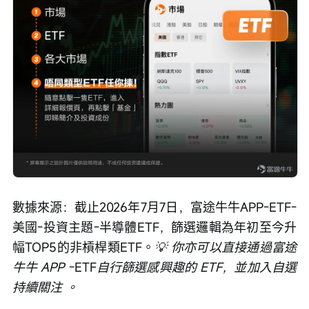
數據來源：截止2026年7月7日，富途牛牛APP-ETF-
美國-投資主題-半導體ETF，篩選邏輯為年初至今升
幅TOP5的非槓桿類ETF。
💡 你亦可以直接通過富途
牛牛 APP 
-ETF
自行篩選感興趣的 ETF，並加入自選
持續關注 。