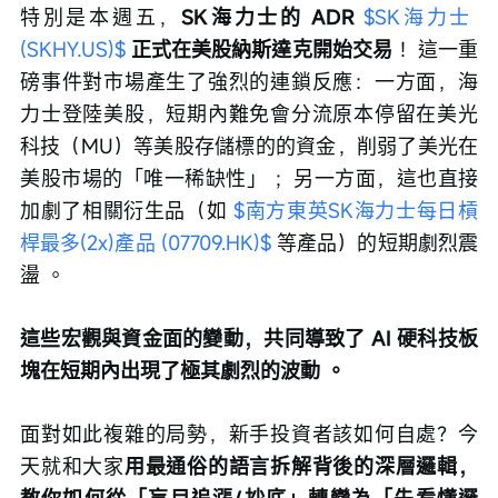
特別是本週五，
SK海力士的 ADR 
$SK海力士 
(SKHY.US)$
正式在美股納斯達克開始交易
 ！這一重
磅事件對市場產生了強烈的連鎖反應：一方面，海
力士登陸美股，短期內難免會分流原本停留在美光
科技（MU）等美股存儲標的的資金，削弱了美光在
美股市場的「唯一稀缺性」 ；另一方面，這也直接
加劇了相關衍生品（如 
$南方東英SK海力士每日槓
桿最多(2x)產品 (07709.HK)$
 等產品）的短期劇烈震
盪 。
這些宏觀與資金面的變動，共同導致了 AI 硬科技板
塊在短期內出現了極其劇烈的波動 。
面對如此複雜的局勢，新手投資者該如何自處？今
天就和大家
用最通俗的語言拆解背後的深層邏輯，