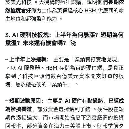
於美光科技 。大機構的瘋狂認購，說明他們
長期依
然極度看好
海力士作為英偉達核心 HBM 供應商的霸
主地位和超強盈利能力 。
3. AI 硬科技板塊：上半年為何暴漲？短期為何
震盪？未來還有機會嗎？ 🚀
– 
上半年上漲邏輯：
 主要是「業績實打實地兌現」 
。以 AI 服務器、HBM 存儲為首的硬件端，是真正
拿到了科技巨頭們數百億美元資本開支訂單的板
塊，屬於硬碰硬的「業績牛」 。
– 
短期波動原因：
 主要是 
AI 硬件有點過熱，已經成
為擁擠賽道
，部分資金選擇獲利了結 。硬件股在短
期內漲幅過大，而市場開始擔憂下游雲廠商的投資
回報率，部分資金在海力士美股上市、財報季前夕