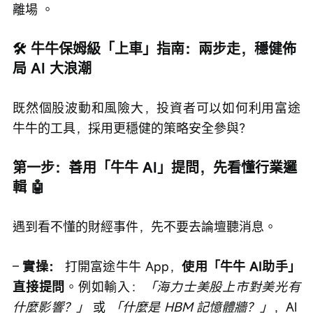
離場 。
🛠️ 牛牛保姆級「上車」指南：兩步走，穩健佈
局 AI 大浪潮
既然個股波動和風險大，投資者可以如何利用富途
牛牛的工具，採用更穩健的策略安全參與？
第一步：善用「牛牛 AI」提問，先看懂行業邏
輯 🤖
遇到看不懂的財經事件，先不要去論壇聽消息。
– 
實操：
 打開富途牛牛 App，
使用「牛牛 AI助手」
直接提問
。例如輸入：
「海力士美股上市對美光有
什麼影響？」
 或 
「什麼是 HBM 記憶體牆？」
，AI 