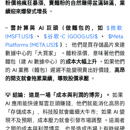
粉價格瘋狂暴漲，賣麵粉的自然賺得盆滿缽滿，業
績迎來爆發式增長
 。
– 
雲計算與 AI 巨頭（做麵包的，如 
$微軟 
(MSFT.US)$
、 
$谷歌-C (GOOG.US)$
、 
$Meta 
Platforms (META.US)$
）：
 他們是買存儲晶片來建
數據中心的「大買家」 。麵粉漲價，意味著他們做
麵包（建 AI 數據中心）的
成本大幅上升
 。如果他們
的 AI 業務（麵包）遲遲不能變現賣出好價錢，
高昂
的開支就會拖累業績，導致股價承壓
 。
💡 結論：這是一場「成本與利潤的博弈」。
 如果 
AI 應用能快速幫雲巨頭賺錢，他們就能消化高昂的
「存儲成本」，科技股就會繼續大牛市；如果 AI 變
現不及預期，成本壓力就會引發市場調整 。這兩者
之間的成本與利潤博弈，也是造成市場上有時候硬