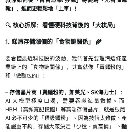
教你如何從「盲目追漲/抄底」轉變為「先看懂邏
輯」，進而更輕鬆地「上車」！
🔍 核心拆解：看懂硬科技背後的「大棋局」
1. 睇清存儲漲價的「食物鏈關係」 🌾
要看懂最近科技股的波動，我們首先要理清這條產
業鏈上的「食物鏈關係」，其實就像「賣麵粉的」
和「做麵包的」：
– 
存儲晶片商（賣麵粉的，如美光、SK海力士）：
AI 大模型極度口渴，需要吞噬海量數據。而 
HBM（高頻寬記憶體）等高端存儲晶片，就是餵飽 
AI 必不可少的「頂級麵粉」 。因為技術太難做、產
能嚴重不夠，存儲大廠決定「少造、賣高價」 。
麵