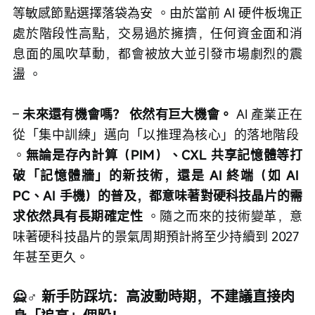
等敏感節點選擇落袋為安 。由於當前 AI 硬件板塊正
處於階段性高點，交易過於擁擠，任何資金面和消
息面的風吹草動，都會被放大並引發市場劇烈的震
盪 。
– 
未來還有機會嗎？
依然有巨大機會。
 AI 產業正在
從「集中訓練」邁向「以推理為核心」的落地階段 
。
無論是存內計算（PIM）、CXL 共享記憶體等打
破「記憶體牆」的新技術，還是 AI 終端（如 AI 
PC、AI 手機）的普及，都意味著對硬科技晶片的需
求依然具有長期確定性
 。隨之而來的技術變革，意
味著硬科技晶片的景氣周期預計將至少持續到 2027 
年甚至更久。
🙅♂️ 新手防踩坑：高波動時期，不建議直接肉