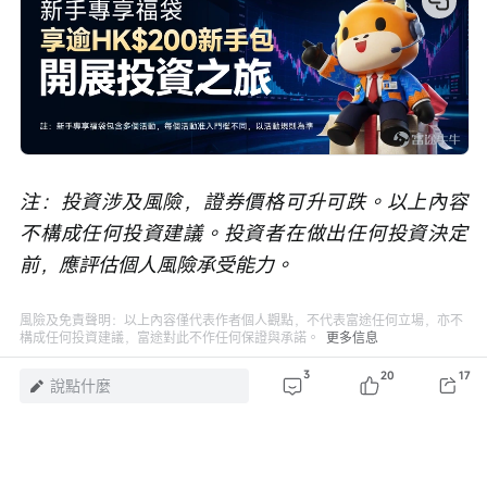
注：投資涉及風險，證券價格可升可跌。以上內容
不構成任何投資建議。投資者在做出任何投資決定
前，應評估個人風險承受能力。
風險及免責聲明：以上內容僅代表作者個人觀點，不代表富途任何立場，亦不
構成任何投資建議，富途對此不作任何保證與承諾。
更多信息
3
20
17
18
1
1
說點什麼
瀏覽 123萬
舉報