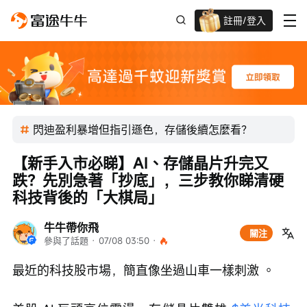
註冊/登入
迎新驚喜賞 股票/BTC等任你揀!
閃迪盈利暴增但指引遜色，存儲後續怎麼看？
【新手入市必睇】AI、存儲晶片升完又
跌？先別急著「抄底」，三步教你睇清硬
科技背後的「大棋局」
牛牛帶你飛
關注
參與了話題
 · 
07/08 03:50
 · 
最近的科技股市場，簡直像坐過山車一樣刺激 。