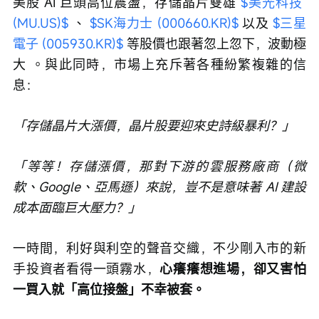
美股 AI 巨頭高位震盪，存儲晶片雙雄 
$美光科技 
(MU.US)$
 、 
$SK海力士 (000660.KR)$
 以及 
$三星
電子 (005930.KR)$
 等股價也跟著忽上忽下，波動極
大 。與此同時，市場上充斥著各種紛繁複雜的信
息：
「存儲晶片大漲價，晶片股要迎來史詩級暴利？」
「等等！存儲漲價，那對下游的雲服務廠商（微
軟、Google、亞馬遜）來說，豈不是意味著 AI 建設
成本面臨巨大壓力？」
一時間，利好與利空的聲音交織，不少剛入市的新
手投資者看得一頭霧水，
心癢癢想進場，卻又害怕
一買入就「高位接盤」不幸被套。