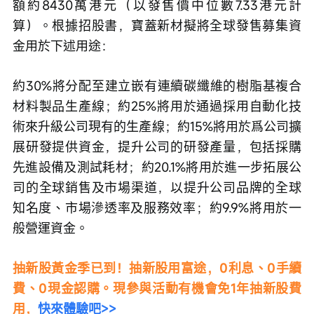
額約8430萬港元（以發售價中位數7.33港元計
算）。根據招股書，寶蓋新材擬將全球發售募集資
金用於下述用途：
約30%將分配至建立嵌有連續碳纖維的樹脂基複合
材料製品生產線；約25%將用於通過採用自動化技
術來升級公司現有的生產線；約15%將用於爲公司擴
展研發提供資金，提升公司的研發產量，包括採購
先進設備及測試耗材；約20.1%將用於進一步拓展公
司的全球銷售及市場渠道，以提升公司品牌的全球
知名度、市場滲透率及服務效率；約9.9%將用於一
般營運資金。
抽新股黃金季已到！抽新股用富途，0利息、0手續
費、0現金認購。現參與活動有機會免1年抽新股費
用，
快來體驗吧>>