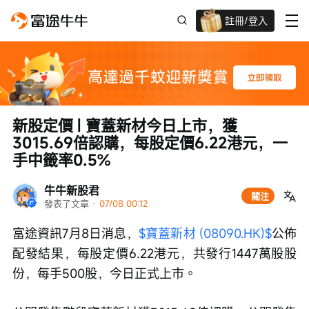
註冊/登入
迎新驚喜賞 股票/BTC等任你揀!
新股定價 | 寶蓋新材今日上市，獲
3015.69倍認購，每股定價6.22港元，一
手中籤率0.5%
牛牛新股君
關注
發表了文章
 · 
07/08 00:12
富途資訊7月8日消息，
$寶蓋新材 (08090.HK)$
公佈
配發結果，每股定價6.22港元，共發行1447萬股股
份，每手500股，今日正式上市。