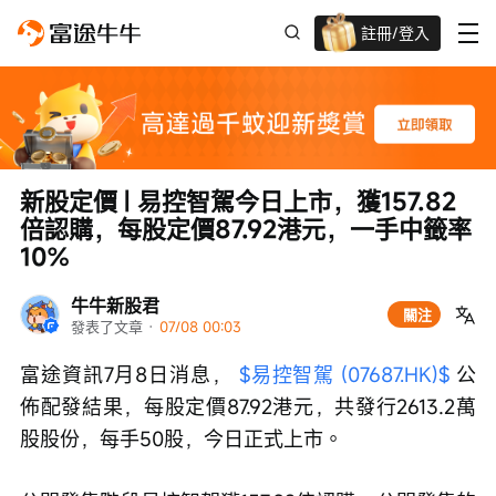
註冊/登入
迎新驚喜賞 股票/BTC等任你揀!
新股定價 | 易控智駕今日上市，獲157.82
倍認購，每股定價87.92港元，一手中籤率
10%
牛牛新股君
關注
發表了文章
 · 
07/08 00:03
富途資訊7月8日消息， 
$易控智駕 (07687.HK)$
 公
佈配發結果，每股定價87.92港元，共發行2613.2萬
股股份，每手50股，今日正式上市。