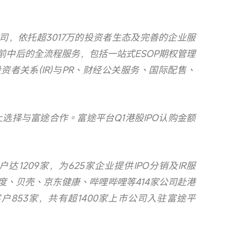
司，依托超3017万的投资者生态及完善的企业服
前中后的全流程服务，包括一站式ESOP期权管理
资者关系(IR)与PR、财经公关服务、国际配售、
上选择与富途合作。富途平台Q1港股IPO认购金额
户达1209家，为625家企业提供IPO分销及IR服
度、贝壳、京东健康、哔哩哔哩等414家公司赴港
户853家，共有超1400家上市公司入驻富途平