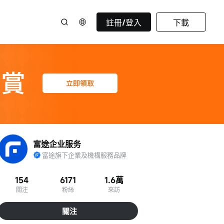
註冊/登入
下載
富途企业服务
富途旗下企業及機構服務品牌
154
6171
1.6萬
關注
粉絲
來訪
關注