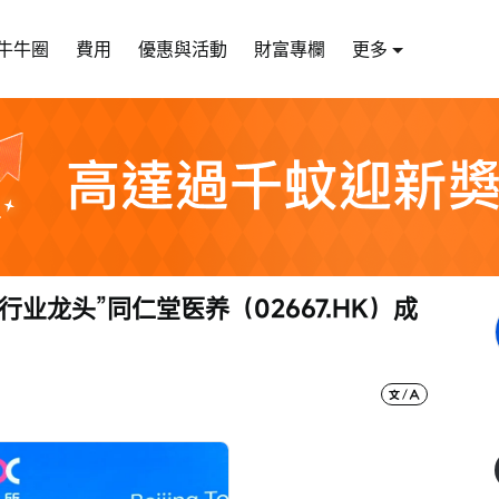
牛牛圈
費用
優惠與活動
財富專欄
更多
业龙头”同仁堂医养（02667.HK）成