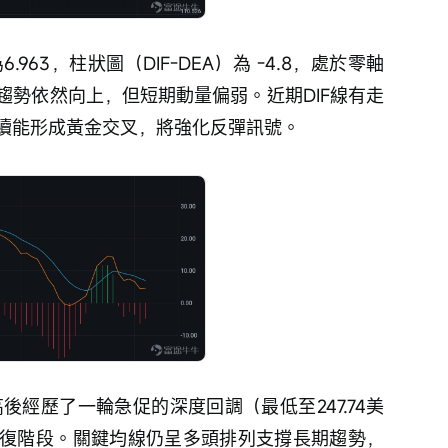
為6.963，柱狀圖（DIF-DEA）為 -4.8，處於零軸
趨勢依然向上，但短期動量偏弱。近期DIF線有走
後續能形成黃金交叉，將強化反彈訊號。
新高後經歷了一輪急促的深度回調（最低至247.74美
復階段。關鍵均線仍呈多頭排列支撐長期趨勢，