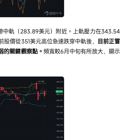
軌（283.89美元）附近。上軌壓力在343.54
此前股價從351美元高位急速跌穿中軌後，
目前正嘗
弱的關鍵觀察點。
頻寬較6月中旬有所放大，顯示