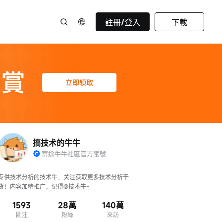
註冊/登入
下載
搞技术的牛牛
富途牛牛社區官方賬號
专供技术分析的技术牛，关注获取更多技术分析干
货！内容加精推广，记得@技术牛~
1593
28萬
140萬
關注
粉絲
來訪