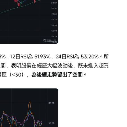
33%，12日RSI為 51.93%，24日RSI為 53.20%。所
中性區間，表明股價在經歷大幅波動後，既未進入超買
區（<30），
為後續走勢留出了空間。