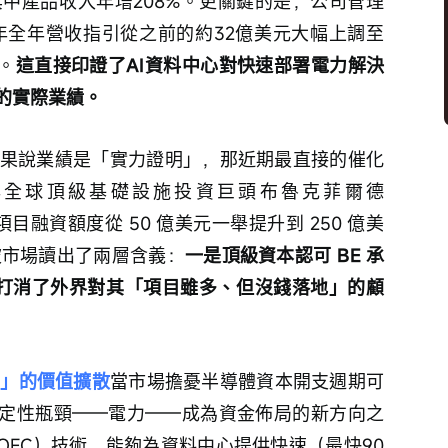
4%，其中產品收入年增208%。更關鍵的是，公司管理
6年全年營收指引從之前的約32億美元大幅上調至
）。
這直接印證了AI資料中心對快速部署電力解決
的實際業績。
果說業績是「實力證明」，那近期最直接的催化
 與全球頂級基礎設施投資巨頭布魯克菲爾德
，項目融資額度從 50 億美元一舉提升到 250 億美
被市場讀出了兩層含義：
一是頂級資本認可 BE 承
徹底打消了外界對其「項目雖多、但沒錢落地」的顧
力」的價值擴散
當市場擔憂半導體資本開支週期可
確定性瓶頸——電力——成為資金佈局的新方向之
OFC）技術，能夠為資料中心提供快速（最快90