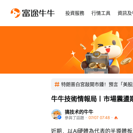
投資服務
行情工具
資訊及
特朗普白宮敲開市鍾！預言「美股
牛牛技術情報局｜市場震盪
搞技术的牛牛
參與了話題
 · 
07/07 07:48
 · 
近期，以AI硬體為代表的半導體