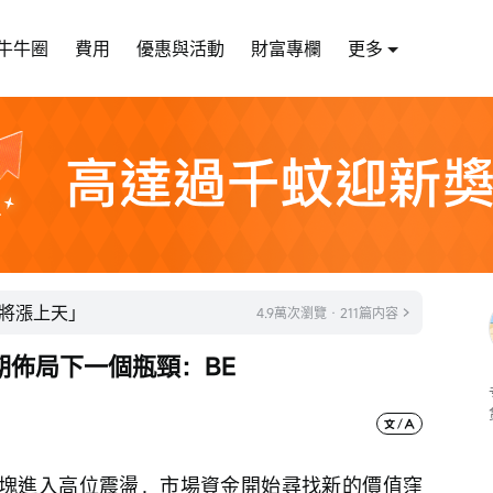
牛牛圈
費用
優惠與活動
財富專欄
更多
將漲上天」
4.9萬次瀏覽 · 211篇内容
期佈局下一個瓶頸：BE
板塊進入高位震盪，市場資金開始尋找新的價值窪