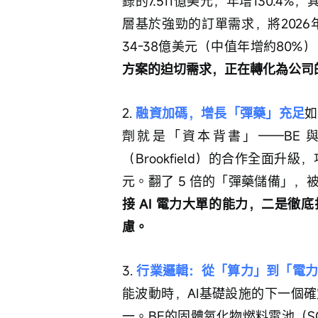
錄的7.511億美元，年增130.
層基於強勁的訂單需求，將202
34-38億美元（中值年增約80%
方案的迫切需求，正在轉化為公司
2. 
融資加碼，增長「彈藥」充足
如
劑就是「資本背書」——BE
（Brookfield）的合作全面升級
元。翻了 5 倍的「彈藥儲備」，
接 AI 電力大單的能力，二是
慮。
3. 
行業邏輯：從「算力」到「電
能波動時，AI基礎設施的下一個
一。BE的固體氧化物燃料電池（S