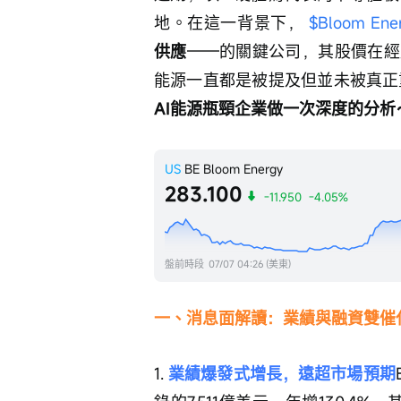
地。在這一背景下，
$Bloom Ener
供應
——的關鍵公司，其股價在經
能源一直都是被提及但並未被真正
AI能源瓶頸企業做一次深度的分析
US
BE
Bloom Energy
283.100
-11.950
-4.05%
盤前時段
07/07 04:26 (美東)
一、消息面解讀：業績與融資雙催
1. 
業績爆發式增長，遠超市場預期