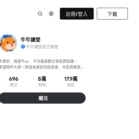
註冊/登入
下載
牛牛課堂
牛牛課堂官方賬號
大家好，我是牛sir，平日最喜歡分享投資知識。

希望陪伴大家一齊成為更好的投資者，令投資更高
效、判斷更準確！
696
8萬
17.9萬
關注
粉絲
來訪
關注