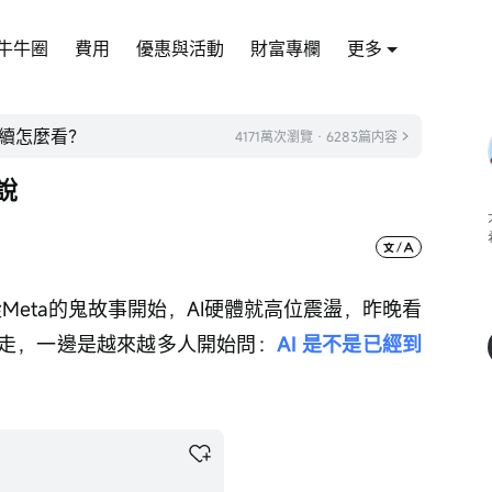
牛牛圈
費用
優惠與活動
財富專欄
更多
續怎麼看？
4171萬次瀏覽 · 6283篇内容
說
從Meta的鬼故事開始，AI硬體就高位震盪，昨晚看
走，一邊是越來越多人開始問：
AI 是不是已經到