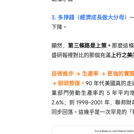
3. 多掙錢（經濟成長做大分母）
下降。
顯然，
第三條路是上策。
那麼這
盛研報裡對比的那個充滿
上行之美
技術進步 → 生產率 → 更強的實
→ 財政修復。
90 年代美國真的走
業部門勞動生產率的 5 年平均增速
2.6%；到 1998–2001 年，聯邦
同步回落。這幾乎是一次罕見的「