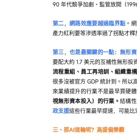
90 年代競爭加劇、監管放開（19
第二，網路效應要越過臨界點
。網
產力紅利要等滲透率過了拐點才釋放
第三，也是最關鍵的一點：無形資
要配大約 1.7 美元的互補性無
流程重組、員工再培訓、組織重
很多沒被官方 GDP 統計到。所
來業績提升的行業不是最早買硬體
視無形資本投入）的行業。
結構性
政支援
這些行業最早提速，可能比
三、那AI這輪呢？高盛偏樂觀