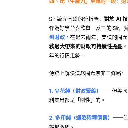
四、比「生產力」更遠的一段：財
Sir 讀完高盛的分析後，
對於 AI
作為好學並喜歡舉一反三的 Sir
到財政
。在過去兩年，美債的問題
務過大帶來的財政可持續性擔憂
。
年的行情走勢。
傳統上解決債務問題無非三條路：
1. 少花錢（財政緊縮）
——但美國
利支出都是「剛性」的。
2. 多印錢（通膨稀釋債務）
——
霸權矛盾。