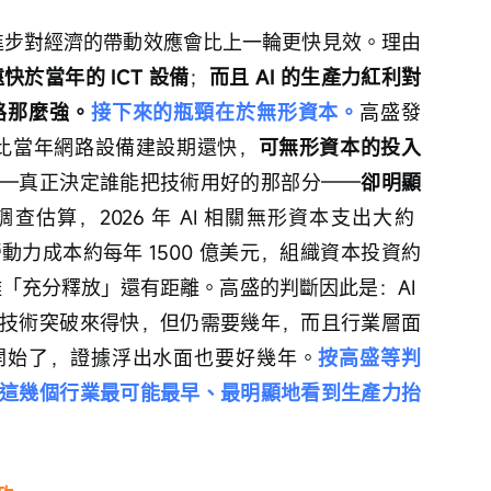
術進步對經濟的帶動效應會比上一輪更快見效。理由
快於當年的 ICT 設備
；
而且 AI 的生產力紅利對
路那麼強。
接下來的瓶頸在於無形資本。
高盛發
得比當年網路設備建設期還快，
可無形資本的投入
—真正決定誰能把技術用好的那部分——
卻明顯
估算，2026 年 AI 相關無形資本支出大約 
的勞動力成本約每年 1500 億美元，組織資本投資約
離「充分釋放」還有距離。高盛的判斷因此是：AI 
技術突破來得快，但仍需要幾年，而且行業層面
開始了，證據浮出水面也要好幾年。
按高盛等判
這幾個行業最可能最早、最明顯地看到生產力抬