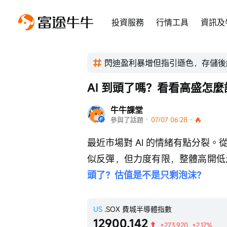
投資服務
行情工具
資訊及
閃迪盈利暴增但指引遜色，存儲後
AI 到頭了嗎？看看高盛怎麼
牛牛課堂
參與了話題
 · 
07/07 06:28
 · 
最近市場對 AI 的情緒有點分裂。
似反彈，但力度有限，整體高開低
頭了？估值是不是只剩泡沫？
US
.SOX
費城半導體指數
12900.142
+273.920
+2.17%