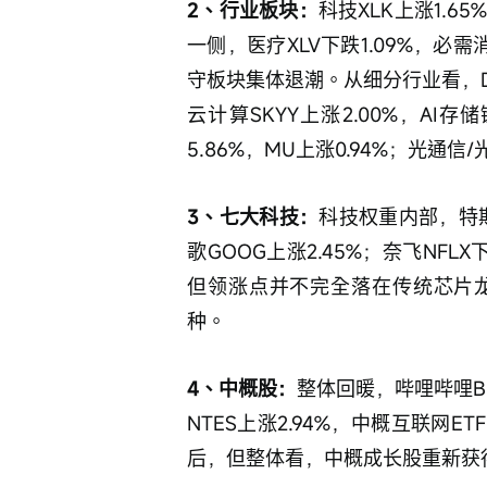
2、行业板块：
科技XLK上涨1.
一侧，医疗XLV下跌1.09%，必需消
守板块集体退潮。从细分行业看，DR
云计算SKYY上涨2.00%，AI存
5.86%，MU上涨0.94%；光
3、七大科技：
科技权重内部，特斯拉
歌GOOG上涨2.45%；奈飞NF
但领涨点并不完全落在传统芯片
种。
4、中概股：
整体回暖，哔哩哔哩BIL
NTES上涨2.94%，中概互联网ETF
后，但整体看，中概成长股重新获