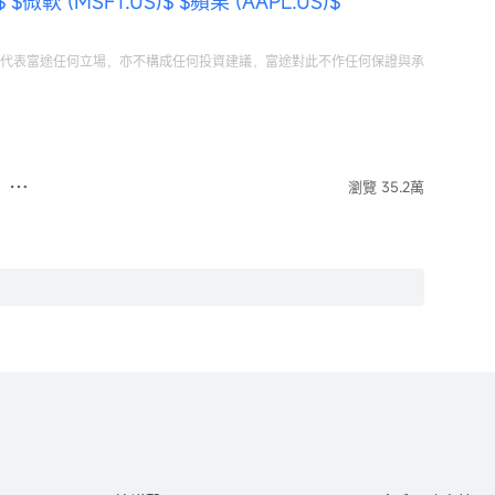
$
$微軟 (MSFT.US)$
$蘋果 (AAPL.US)$
代表富途任何立場，亦不構成任何投資建議，富途對此不作任何保證與承
瀏覽 35.2萬