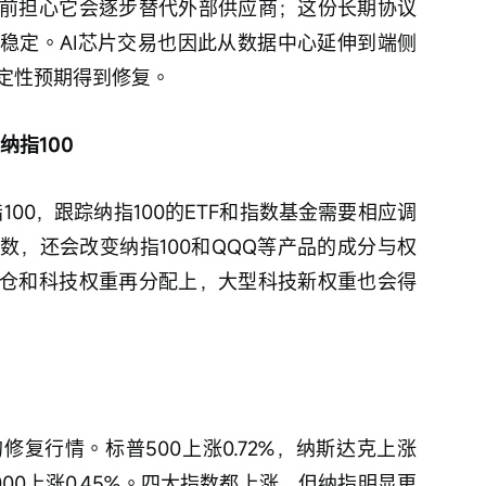
前担心它会逐步替代外部供应商；这份长期协议
稳定。AI芯片交易也因此从数据中心延伸到端侧
确定性预期得到修复。
纳指100
指100，跟踪纳指100的ETF和指数基金需要相应调
数，还会改变纳指100和QQQ等产品的成分与权
仓和科技权重再分配上，大型科技新权重也会得
复行情。标普500上涨0.72%，纳斯达克上涨
素2000上涨0.45%。四大指数都上涨，但纳指明显更