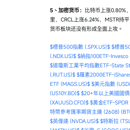
5、加密货币：
比特币上涨0.80
里，CRCL上涨6.24%，MST
货币板块还没有形成全面上攻。
$標普500指數 (.SPX.US)$
$標普50
(.NDX.US)$
$納指100ETF-Invesco 
$道瓊斯工業平均指數ETF-State Stree
(.RUT.US)$
$羅素2000ETF-iShares
ETF (MAGS.US)$
$美元指數 (USDin
(US10Y.BD)$
$20+年以上美國國債ETF-
(XAUUSD.CFD)$
$黃金ETF-SPDR (
特幣參考匯率期貨主連 (2608) (BTCm
$英偉達 (NVDA.US)$
$特斯拉 (TSL