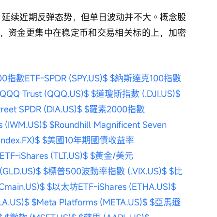
%，延续近期反弹态势，但单日波动并不大。概念股
R持平，资金更集中在稳定币和交易相关标的上，加密
0指數ETF-SPDR (SPY.US)$
$納斯達克100指數 
QQQ Trust (QQQ.US)$
$道瓊斯指數 (.DJI.US)$
t SPDR (DIA.US)$
$羅素2000指數 
 (IWM.US)$
$Roundhill Magnificent Seven 
dex.FX)$
$美國10年期國債收益率 
iShares (TLT.US)$
$黃金/美元 
GLD.US)$
$標普500波動率指數 (.VIX.US)$
$比
ain.US)$
$以太坊ETF-iShares (ETHA.US)$
A.US)$
$Meta Platforms (META.US)$
$亞馬遜 