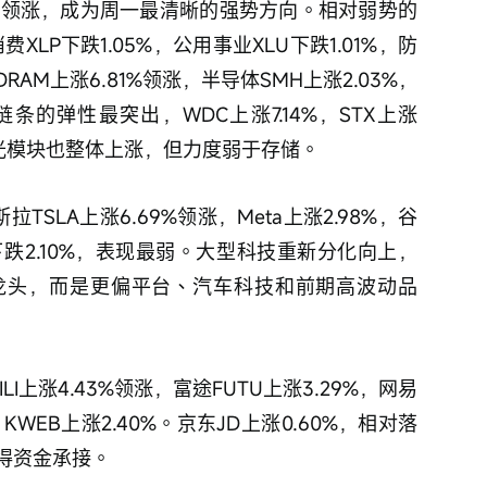
65%领涨，成为周一最清晰的强势方向。相对弱势的
费XLP下跌1.05%，公用事业XLU下跌1.01%，防
AM上涨6.81%领涨，半导体SMH上涨2.03%，
储链条的弹性最突出，WDC上涨7.14%，STX上涨
通信/光模块也整体上涨，但力度弱于存储。
TSLA上涨6.69%领涨，Meta上涨2.98%，谷
LX下跌2.10%，表现最弱。大型科技重新分化向上，
龙头，而是更偏平台、汽车科技和前期高波动品
I上涨4.43%领涨，富途FUTU上涨3.29%，网易
 KWEB上涨2.40%。京东JD上涨0.60%，相对落
得资金承接。