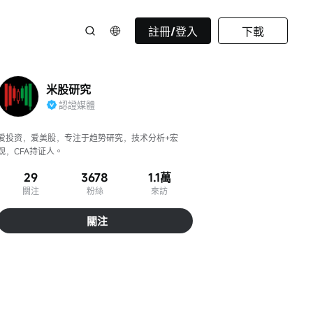
註冊/登入
下載
米股研究
認證媒體
爱投资，爱美股，专注于趋势研究，技术分析+宏
观，CFA持证人。
29
3678
1.1萬
關注
粉絲
來訪
關注