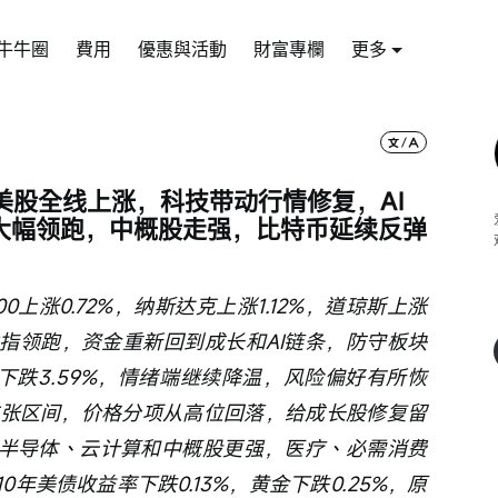
牛牛圈
費用
優惠與活動
財富專欄
更多
美股全线上涨，科技带动行情修复，AI
大幅领跑，中概股走强，比特币延续反弹
上涨0.72%，纳斯达克上涨1.12%，道琼斯上涨
5%。纳指领跑，资金重新回到成长和AI链条，防守板块
单日下跌3.59%，情绪端继续降温，风险偏好有所恢
处扩张区间，价格分项从高位回落，给成长股修复留
、半导体、云计算和中概股更强，医疗、必需消费
年美债收益率下跌0.13%，黄金下跌0.25%，原