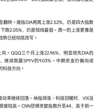
翻转。道指DIA两周上涨2.52%，仍是四大指数
周下跌2.05%，仍是短线最弱。周一的上涨更像是
趋势已经彻底改写。
。QQQ三个月上涨22.96%，明显领先DIA的
22%，继续跑赢SPYV的9.03%。中期资金仍偏向成
的科技方向。
9%，波动率继续回落。纳指领涨、科技回暖时，VIX没
受度较高。CNN恐惧贪婪指数升至44，高于前一