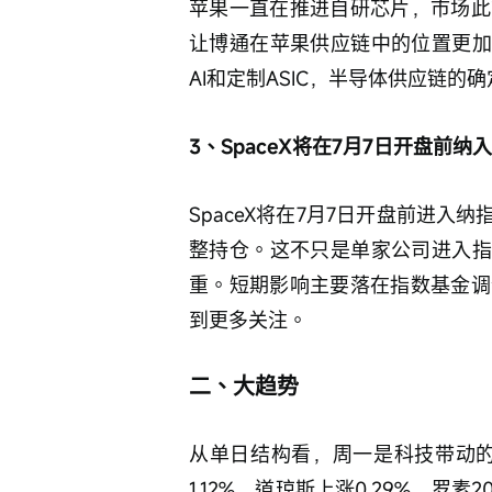
苹果一直在推进自研芯片，市场此
让博通在苹果供应链中的位置更加
AI和定制ASIC，半导体供应链的
3、SpaceX将在7月7日开盘前纳入
SpaceX将在7月7日开盘前进入纳
整持仓。这不只是单家公司进入指
重。短期影响主要落在指数基金调
到更多关注。
二、大趋势
从单日结构看，周一是科技带动的修
1.12%，道琼斯上涨0.29%，罗