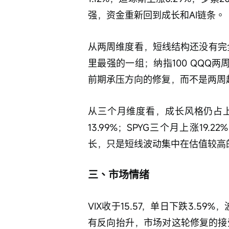
强，资金重新回到成长和AI链条。
从两周维度看，短线结构还没有完全
里最强的一组；纳指100 QQQ两
前期承压方向的修复，而不是两周
从三个月维度看，成长风格仍占上风
13.99%；SPYG三个月上涨19.
长，只是短线波动集中在估值较高
三、市场情绪
VIX收于15.57，单日下跌3.5
有反向抬升，市场对这轮修复的接