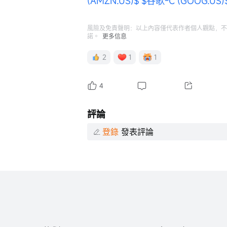
(AMZN.US)$
$谷歌-C (GOOG.US)
風險及免責聲明：以上內容僅代表作者個人觀點，不
諾。
更多信息
2
1
1
4
評論
登錄
發表評論