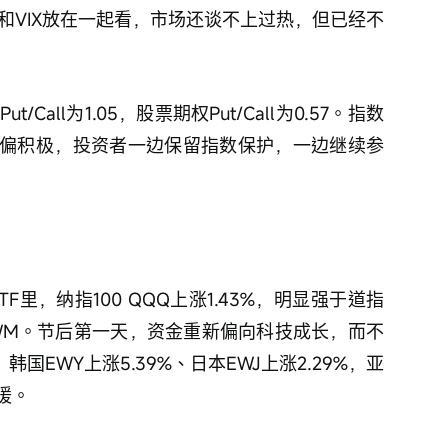
和VIX放在一起看，市场还谈不上过热，但已经不
Put/Call为1.05，股票期权Put/Call为0.57。指数
偏积极，投资者一边保留指数保护，一边继续参
F里，纳指100 QQQ上涨1.43%，明显强于道指
00 IWM。节后第一天，资金重新偏向科技成长，而不
国EWY上涨5.39%、日本EWJ上涨2.29%，亚
暖。