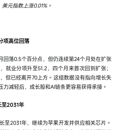
；美元指数上涨0.01%。
格分项高位回落
较5月回落0.5个百分点，但仍连续第24个月处在扩张
，就业分项升至51.2，四个月来首次回到扩张；
然偏高，但已经离开70上方。这组数据没有指向增长失
压力减轻后，成长股和AI链条更容易获得承接。
至2031年
长至2031年，继续为苹果开发并供应相关芯片。