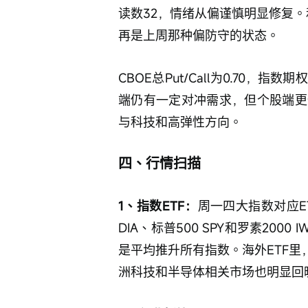
读数32，情绪从偏谨慎明显修复。
再是上周那种偏防守的状态。
CBOE总Put/Call为0.70，指数期权
端仍有一定对冲需求，但个股端更
与科技和高弹性方向。
四、行情扫描
1、指数ETF：
周一四大指数对应ET
DIA、标普500 SPY和罗素20
是平均推升所有指数。海外ETF里，韩
洲科技和半导体相关市场也明显回