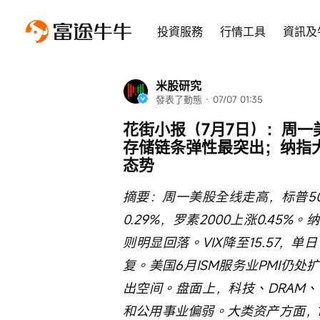
投資服務
行情工具
資訊及
米股研究
發表了動態
 · 
07/07 01:35
花街小报（7月7日）：周一
存储链条弹性最突出；纳指
态势
摘要：周一美股全线走高，标普500
0.29%，罗素2000上涨0.4
则明显回落。VIX降至15.57，
复。美国6月ISM服务业PMI仍
出空间。盘面上，科技、DRAM
和公用事业偏弱。大类资产方面，10